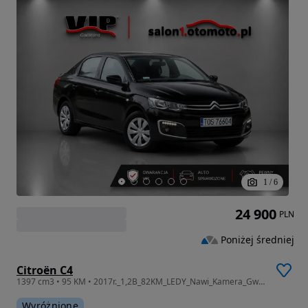
1
/
6
24 900
PLN
Poniżej średniej
Citroën C4
1397 cm3 • 95 KM • 2017r._1,2B_82KM_LEDY_Nawi_Kamera_Gwarancja_12m.
Wyróżnione