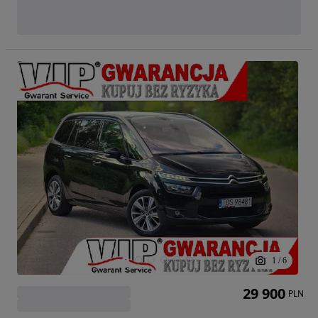
1
/
6
29 900
PLN