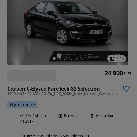
1
/
6
24 900
PLN
Citroën C-Elysée PureTech 82 Selection
1199 cm3 • 82 KM • 2017r._1,2B_82KM_Nawi_Kamera_Gwarancja_12m.
Wyróżnione
128 150 km
Benzyna
Manualna
2017
Ostrowiec Świętokrzyski (Świętokrzyskie)