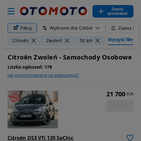
Zacznij
sprzedawać
Wybrane dla Ciebie
Filtruj
Zapisz filt
Wyczyść filtry
Citroën
Zwoleń
50 km
Citroën Zwoleń - Samochody Osobowe
Liczba ogłoszeń:
178
Jak pozycjonowane są ogłoszenia?
21 700
PLN
Citroën DS3 VTi 120 SoChic