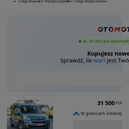
Usługi finansowe
Wynajem pojazdów
Usługi ubezpieczeniowe
ok. 40 000 aut wycenian
Kupujesz nowe
Sprawdź, ile
wart
jest Twó
31 500
PLN
W granicach średniej