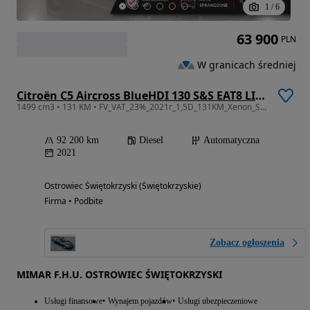
1
/
6
63 900
PLN
W granicach średniej
Citroën C5 Aircross BlueHDI 130 S&S EAT8 LIVE PACK
1499 cm3 • 131 KM • FV_VAT_23%_2021r_1,5D_131KM_Xenon_Skóry_Kamera Navi_Gwarancja
92 200 km
Diesel
Automatyczna
2021
Ostrowiec Świętokrzyski (Świętokrzyskie)
Firma • Podbite
Zobacz ogłoszenia
MIMAR F.H.U. OSTROWIEC ŚWIĘTOKRZYSKI
Usługi finansowe
Wynajem pojazdów
Usługi ubezpieczeniowe