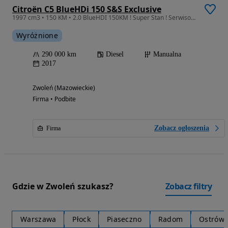
Citroën C5 BlueHDi 150 S&S Exclusive
1997 cm3 • 150 KM • 2.0 BlueHDI 150KM ! Super Stan ! Serwisowany ! po Opłatach ! FV23%
Wyróżnione
290 000 km
Diesel
Manualna
2017
Zwoleń (Mazowieckie)
Firma • Podbite
Zobacz ogłoszenia
Firma
Gdzie w Zwoleń szukasz?
Zobacz filtry
Warszawa
Płock
Piaseczno
Radom
Ostrów 