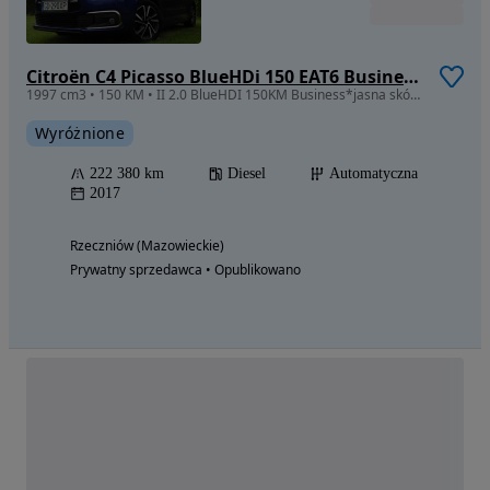
Citroën C4 Picasso BlueHDi 150 EAT6 Business Class
1997 cm3 • 150 KM • II 2.0 BlueHDI 150KM Business*jasna skóra*kamera*navi*relax*panor*PDC
Wyróżnione
222 380 km
Diesel
Automatyczna
2017
Rzeczniów (Mazowieckie)
Prywatny sprzedawca • Opublikowano