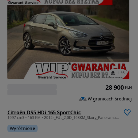
1
/
6
28 900
PLN
W granicach średniej
Citroën DS5 HDi 165 SportChic
1997 cm3 • 163 KM • 2012r_FUL_2,0D_163KM_Skóry_Panorama_Nawi_Kamera_Gwarancja_12m.
Wyróżnione