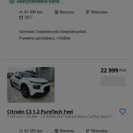
Zweryfikowane dane
81 600 km
Benzyna
Manualna
2017
Ostrowiec Świętokrzyski (Świętokrzyskie)
Prywatny sprzedawca • Podbite
22 999
PLN
Citroën C3 1.2 PureTech Feel
1199 cm3 • 83 KM • 1.2 83KM Feel FullLed Klima CarPlay Niski Przebieg
62 592 km
Benzyna
Manualna