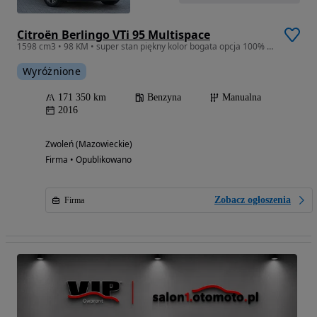
Citroën Berlingo VTi 95 Multispace
1598 cm3 • 98 KM • super stan piękny kolor bogata opcja 100% oryginał gwarancja
Wyróżnione
171 350 km
Benzyna
Manualna
2016
Zwoleń (Mazowieckie)
Firma • Opublikowano
Zobacz ogłoszenia
Firma