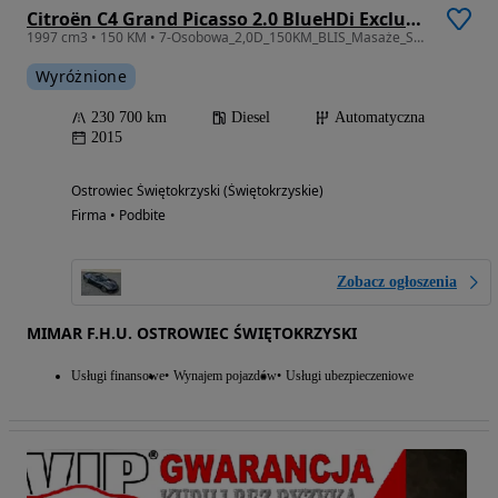
Citroën C4 Grand Picasso 2.0 BlueHDi Exclusive
1997 cm3 • 150 KM • 7-Osobowa_2,0D_150KM_BLIS_Masaże_Skóry_Kamera_Nawi_FULL_Gwarancja_12m.
Wyróżnione
230 700 km
Diesel
Automatyczna
2015
Ostrowiec Świętokrzyski (Świętokrzyskie)
Firma • Podbite
Zobacz ogłoszenia
MIMAR F.H.U. OSTROWIEC ŚWIĘTOKRZYSKI
Usługi finansowe
Wynajem pojazdów
Usługi ubezpieczeniowe