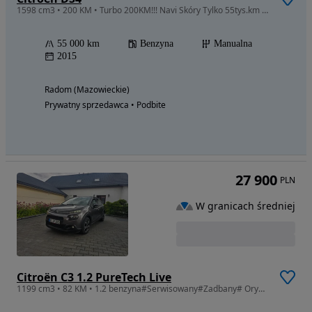
1598 cm3 • 200 KM • Turbo 200KM!!! Navi Skóry Tylko 55tys.km IGŁA
55 000 km
Benzyna
Manualna
2015
Radom (Mazowieckie)
Prywatny sprzedawca • Podbite
27 900
PLN
W granicach średniej
Citroën C3 1.2 PureTech Live
1199 cm3 • 82 KM • 1.2 benzyna#Serwisowany#Zadbany# Oryginalny#