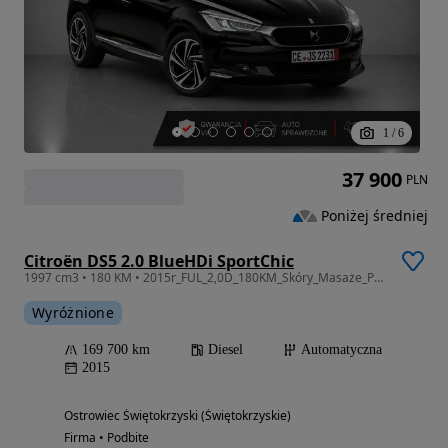
1
/
6
37 900
PLN
Poniżej średniej
Citroën DS5 2.0 BlueHDi SportChic
1997 cm3 • 180 KM • 2015r_FUL_2,0D_180KM_Skóry_Masaże_Panorama_Nawi_Kamera_Gwarancja_12m.
Wyróżnione
169 700 km
Diesel
Automatyczna
2015
Ostrowiec Świętokrzyski (Świętokrzyskie)
Firma • Podbite