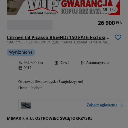
1
/
6
26 900
PLN
Citroën C4 Picasso BlueHDi 150 EAT6 Exclusive
1997 cm3 • 150 KM • 2017r._2,0D_150KM_Automat_Kamera_Nawi_GWARANCJA_12M
Wyróżnione
264 800 km
Diesel
Automatyczna
2017
Ostrowiec Świętokrzyski (Świętokrzyskie)
Firma • Podbite
Zobacz ogłoszenia
MIMAR F.H.U. OSTROWIEC ŚWIĘTOKRZYSKI