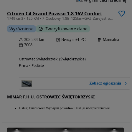
W granicach średniej
Citroën C4 Grand Picasso 1.8 16V Confort
1749 cm3 • 125 KM • 7_Osobowy_1,8B_125km+GAZ_Zarejestrowany_Gwarancja_12m.
Wyróżnione
Zweryfikowane dane
305 284 km
Benzyna+LPG
Manualna
2008
Ostrowiec Świętokrzyski (Świętokrzyskie)
Firma • Podbite
Zobacz ogłoszenia
MIMAR F.H.U. OSTROWIEC ŚWIĘTOKRZYSKI
Usługi finansowe
Wynajem pojazdów
Usługi ubezpieczeniowe