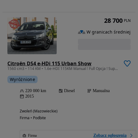
28 700
PLN
W granicach średniej
Citroën DS4 e-HDi 115 Urban Show
1560 cm3 • 114 KM • 1.6e-HDI 115KM Manual ! Full Opcja ! Super Stan ! Opłacony !
Wyróżnione
220 000 km
Diesel
Manualna
2015
Zwoleń (Mazowieckie)
Firma • Podbite
Zobacz ogłoszenia
Firma