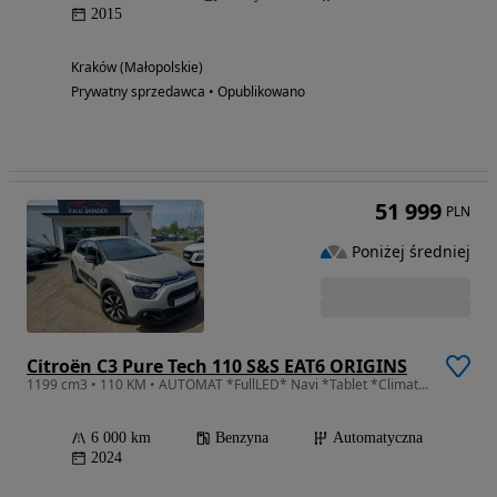
2015
Kraków (Małopolskie)
Prywatny sprzedawca • Opublikowano
51 999
PLN
Poniżej średniej
Citroën C3 Pure Tech 110 S&S EAT6 ORIGINS
1199 cm3 • 110 KM • AUTOMAT *FullLED* Navi *Tablet *Climatronic *1 wł *Serwis *GWARANCJA
6 000 km
Benzyna
Automatyczna
2024