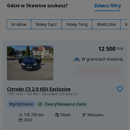
Gdzie w Skawina szukasz?
Zobacz filtry
Kraków
Nowy Sącz
Nowy Targ
Wieliczka
Kę
12 500
PLN
W granicach średniej
Citroën C5 2.0 HDi Exclusive
1997 cm3 • 163 KM • Sprzedam Citroena C5
Wyróżnione
Zweryfikowane dane
336 250 km
Diesel
Manualna
2010