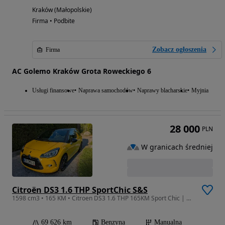
Kraków (Małopolskie)
Firma • Podbite
Zobacz ogłoszenia
Firma
AC Golemo Kraków Grota Roweckiego 6
Usługi finansowe
Naprawa samochodów
Naprawy blacharskie
Myjnia
28 000
PLN
W granicach średniej
Citroën DS3 1.6 THP SportChic S&S
1598 cm3 • 165 KM • Citroen DS3 1.6 THP 165KM Sport Chic | Salon PL | 1 Właściciel | 69tys
69 626 km
Benzyna
Manualna