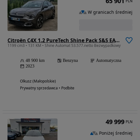
65 901
PLN
W granicach średniej
Citroën C4X 1.2 PureTech Shine Pack S&S EAT8
1199 cm3 • 131 KM • Shine Automat 53.577.netto Bezwypadkowy
48 900 km
Benzyna
Automatyczna
2023
Olkusz (Małopolskie)
Prywatny sprzedawca • Podbite
49 999
PLN
Poniżej średniej