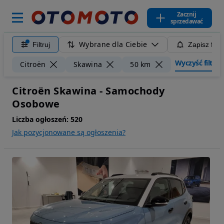
Zacznij
sprzedawać
Wybrane dla Ciebie
Filtruj
Zapisz filt
Wyczyść filtry
Citroën
Skawina
50 km
Citroën Skawina - Samochody
Osobowe
Liczba ogłoszeń:
520
Jak pozycjonowane są ogłoszenia?