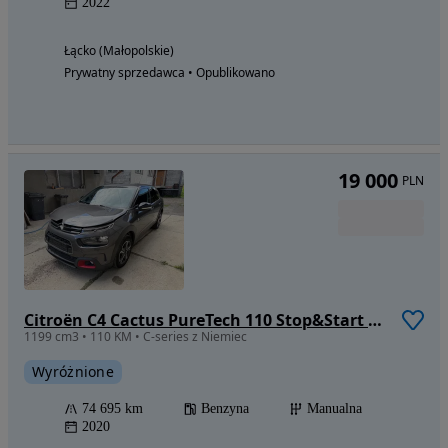
2022
Łącko (Małopolskie)
Prywatny sprzedawca • Opublikowano
19 000
PLN
Citroën C4 Cactus PureTech 110 Stop&Start C-SERIES
1199 cm3 • 110 KM • C-series z Niemiec
Wyróżnione
74 695 km
Benzyna
Manualna
2020