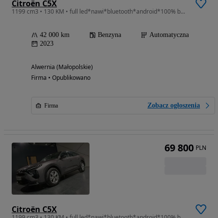
Citroën C5X
1199 cm3 • 130 KM • full led*nawi*bluetooth*android*100% bezwypadkowy*automat*jak nowy
42 000 km
Benzyna
Automatyczna
2023
Alwernia (Małopolskie)
Firma • Opublikowano
Zobacz ogłoszenia
Firma
69 800
PLN
Citroën C5X
1199 cm3 • 130 KM • full led*nawi*bluetooth*android*100% bezwypadkowy*automat*jak nowy