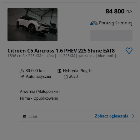
84 800
PLN
Poniżej średniej
Citroën C5 Aircross 1.6 PHEV 225 Shine EAT8
1598 cm3 • 225 KM • skóra|lift|225KM|gwarancja|bluetooth|kamera cofania|android|tempomat
80 000 km
Hybryda Plug-in
Automatyczna
2023
Alwernia (Małopolskie)
Firma • Opublikowano
Zobacz ogłoszenia
Firma