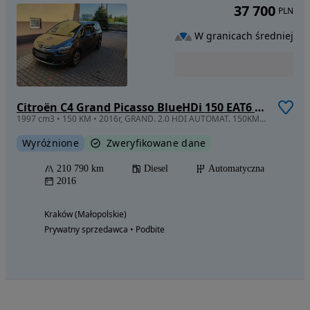
37 700
PLN
W granicach średniej
Citroën C4 Grand Picasso BlueHDi 150 EAT6 Exclusive
1997 cm3 • 150 KM • 2016r, GRAND. 2.0 HDI AUTOMAT. 150KM. XENON. s. BDB.
Wyróżnione
Zweryfikowane dane
210 790 km
Diesel
Automatyczna
2016
Kraków (Małopolskie)
Prywatny sprzedawca • Podbite