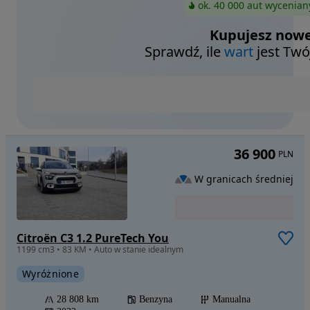
ok. 40 000 aut wycenian
Kupujesz nowe
Sprawdź, ile
wart
jest Twó
36 900
PLN
W granicach średniej
Citroën C3 1.2 PureTech You
1199 cm3 • 83 KM • Auto w stanie idealnym
Wyróżnione
28 808 km
Benzyna
Manualna