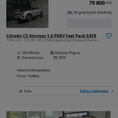
79 800
PLN
W granicach średniej
Citroën C5 Aircross 1.6 PHEV Feel Pack EAT8
1598 cm3 • 225 KM • lift|225KM|gwarancja|bluetooth|kamera cofania|android|tempomat
106 000 km
Hybryda Plug-in
Automatyczna
2024
Alwernia (Małopolskie)
Firma • Podbite
Zobacz ogłoszenia
Firma