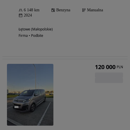
6 148 km
Benzyna
Manualna
2024
Łętowe (Małopolskie)
Firma • Podbite
120 000
PLN