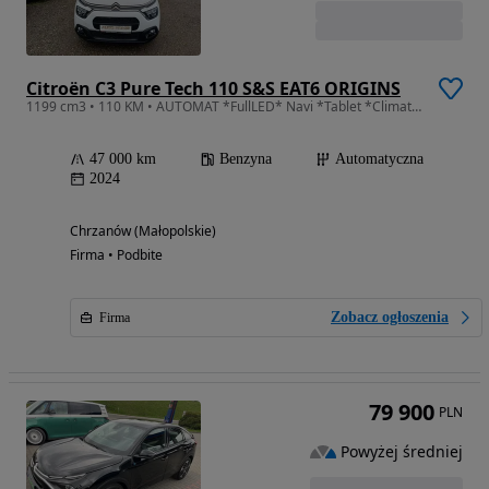
Citroën C3 Pure Tech 110 S&S EAT6 ORIGINS
1199 cm3 • 110 KM • AUTOMAT *FullLED* Navi *Tablet *Climatronic *1 wł *Serwis *GWARANCJA
47 000 km
Benzyna
Automatyczna
2024
Chrzanów (Małopolskie)
Firma • Podbite
Zobacz ogłoszenia
Firma
79 900
PLN
Powyżej średniej