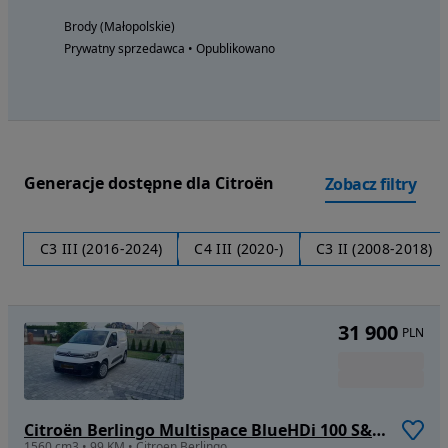
Brody (Małopolskie)
Prywatny sprzedawca • Opublikowano
Generacje dostępne dla Citroën
Zobacz filtry
C3 III (2016-2024)
C4 III (2020-)
C3 II (2008-2018)
31 900
PLN
Citroën Berlingo Multispace BlueHDi 100 S&S SELECTION
1560 cm3 • 99 KM • Citroen Berlingo