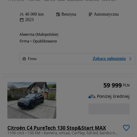
46 000 km
Benzyna
Automatyczna
2023
Alwernia (Małopolskie)
Firma • Opublikowano
Zobacz ogłoszenia
Firma
59 999
PLN
Poniżej średniej
Citroën C4 PureTech 130 Stop&Start MAX
1199 cm3 • 130 KM • Kamera, virtual, CarPlay, full led, bardzo niski przebieg!