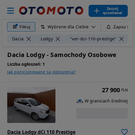
Zacznij
sprzedawać
Wybrane dla Ciebie
Filtruj
Zapisz filt
Wy
Dacia
Lodgy
"ver-dci-110-prestige"
Dacia Lodgy - Samochody Osobowe
Liczba ogłoszeń:
1
Jak pozycjonowane są ogłoszenia?
27 900
PLN
W granicach średniej
Dacia Lodgy dCi 110 Prestige