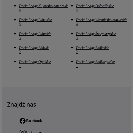
Dacia Lodgy Kujawsko-pomorskie
Dacia Lodgy Dolnośląskie
6
5
Dacia Lodgy Lubelskie
Dacia Lodgy Warmińsko-mazurskie
5
4
Dacia Lodgy Lubuskie
Dacia Lodgy Świętokrzyskie
3
3
Dacia Lodgy Łódzkie
Dacia Lodgy Podlaskie
2
2
Dacia Lodgy Opolskie
Dacia Lodgy Podkarpackie
1
1
Znajdź nas
Facebook
Instagram