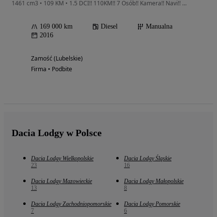
1461 cm3 • 109 KM • 1.5 DCI!! 110KM!! 7 Osób!! Kamera!! Navi!! Super Stan!!
169 000 km
Diesel
Manualna
2016
Zamość (Lubelskie)
Firma • Podbite
Dacia Lodgy w Polsce
Dacia Lodgy Wielkopolskie
Dacia Lodgy Śląskie
23
16
Dacia Lodgy Mazowieckie
Dacia Lodgy Małopolskie
13
8
Dacia Lodgy Zachodniopomorskie
Dacia Lodgy Pomorskie
7
6