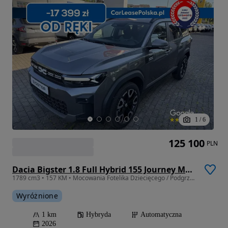
1
/
6
125 100
PLN
Dacia Bigster 1.8 Full Hybrid 155 Journey MMT
1789 cm3 • 157 KM • Mocowania Fotelika Dziecięcego / Podgrzewane Fotele i Kierownica
Wyróżnione
1 km
Hybryda
Automatyczna
2026