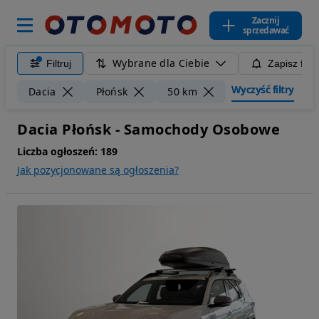
Zacznij
sprzedawać
Wybrane dla Ciebie
Filtruj
Zapisz filt
Wyczyść filtry
Dacia
Płońsk
50 km
Dacia Płońsk - Samochody Osobowe
Liczba ogłoszeń:
189
Jak pozycjonowane są ogłoszenia?