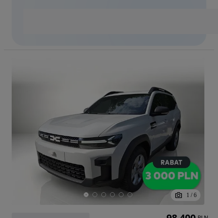
1
/
6
98 400
PLN