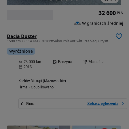
32 600
PLN
W granicach średniej
Dacia Duster
1598 cm3 • 114 KM • 2016r#Salon Polska#Iwł#Przebieg 73tys#Stan BDB!!!
Wyróżnione
73 000 km
Benzyna
Manualna
2016
Kozłów Biskupi (Mazowieckie)
Firma • Opublikowano
Zobacz ogłoszenia
Firma