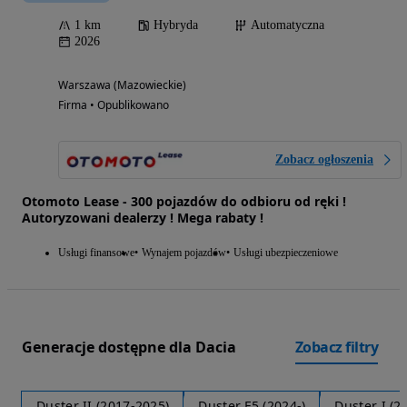
1 km
Hybryda
Automatyczna
2026
Warszawa (Mazowieckie)
Firma • Opublikowano
Zobacz ogłoszenia
Otomoto Lease - 300 pojazdów do odbioru od ręki !
Autoryzowani dealerzy ! Mega rabaty !
Usługi finansowe
Wynajem pojazdów
Usługi ubezpieczeniowe
Generacje dostępne dla Dacia
Zobacz filtry
Duster II (2017-2025)
Duster F5 (2024-)
Duster I (2