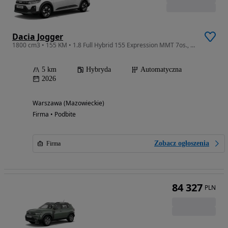
Dacia Jogger
1800 cm3 • 155 KM • 1.8 Full Hybrid 155 Expression MMT 7os., 2026r. Szybki odbiór Nowe aut
5 km
Hybryda
Automatyczna
2026
Warszawa (Mazowieckie)
Firma • Podbite
Zobacz ogłoszenia
Firma
84 327
PLN