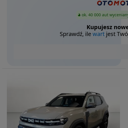
ok. 40 000 aut wycenian
Kupujesz nowe
Sprawdź, ile
wart
jest Twó