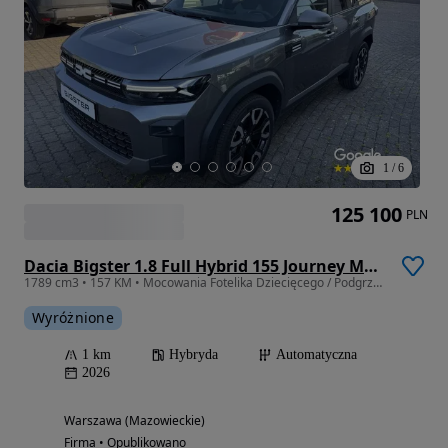
1
/
6
125 100
PLN
Dacia Bigster 1.8 Full Hybrid 155 Journey MMT
1789 cm3 • 157 KM • Mocowania Fotelika Dziecięcego / Podgrzewane Fotele i Kierownica
Wyróżnione
1 km
Hybryda
Automatyczna
2026
Warszawa (Mazowieckie)
Firma • Opublikowano