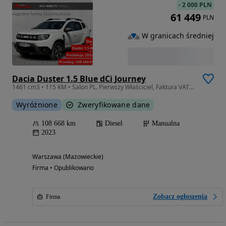
-
2 000 PLN
61 449
PLN
W granicach średniej
Dacia Duster 1.5 Blue dCi Journey
1461 cm3 • 115 KM • Salon PL. Pierwszy Właściciel, Faktura VAT 23%
Wyróżnione
Zweryfikowane dane
108 668 km
Diesel
Manualna
2023
Warszawa (Mazowieckie)
Firma • Opublikowano
Zobacz ogłoszenia
Firma