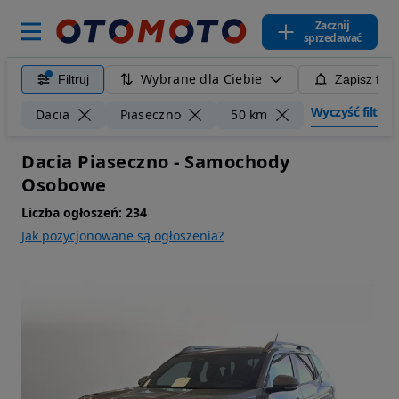
Zacznij
sprzedawać
Wybrane dla Ciebie
Filtruj
Zapisz filt
Wyczyść filtry
Dacia
Piaseczno
50 km
Dacia Piaseczno - Samochody
Osobowe
Liczba ogłoszeń:
234
Jak pozycjonowane są ogłoszenia?