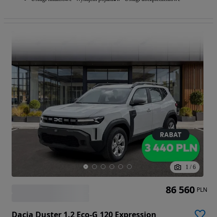
1
/
6
86 560
PLN
Dacia Duster 1.2 Eco-G 120 Expression