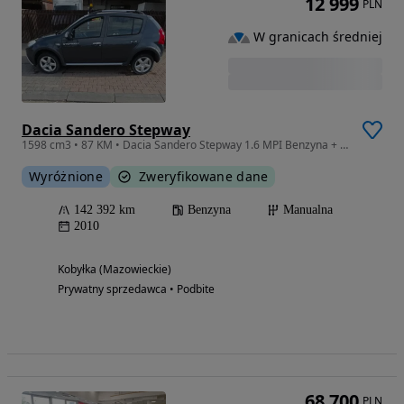
12 999
PLN
W granicach średniej
Dacia Sandero Stepway
1598 cm3 • 87 KM • Dacia Sandero Stepway 1.6 MPI Benzyna + Klima | 142 tys. km |
Wyróżnione
Zweryfikowane dane
142 392 km
Benzyna
Manualna
2010
Kobyłka (Mazowieckie)
Prywatny sprzedawca • Podbite
68 700
PLN