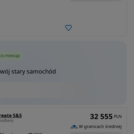
co miesiąc
Twój stary samochód
32 555
reate S&S
PLN
 zadbany
W granicach średniej