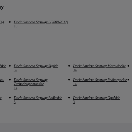
ay
0-)
Dacia Sandero Stepway I (2008-2012)
18
skie
Dacia Sandero Stepway Śląskie
Dacia Sandero Stepway Mazowieckie
37
34
ko-
Dacia Sandero Stepway
Dacia Sandero Stepway Podkarpackie
Zachodniopomorskie
14
14
e
Dacia Sandero Stepway Podlaskie
Dacia Sandero Stepway Opolskie
5
3