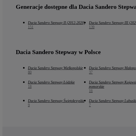
Generacje dostępne dla Dacia Sandero Stepw
Dacia Sandero Stepway II (2012-2020)
Dacia Sandero Stepway III (202
151
139
Dacia Sandero Stepway w Polsce
Dacia Sandero Stepway Wielkopolskie
Dacia Sandero Stepway Małopol
80
37
Dacia Sandero Stepway Łódzkie
Dacia Sandero Stepway Kujaws
18
pomorskie
16
Dacia Sandero Stepway Świętokrzyskie
Dacia Sandero Stepway Lubuski
9
7