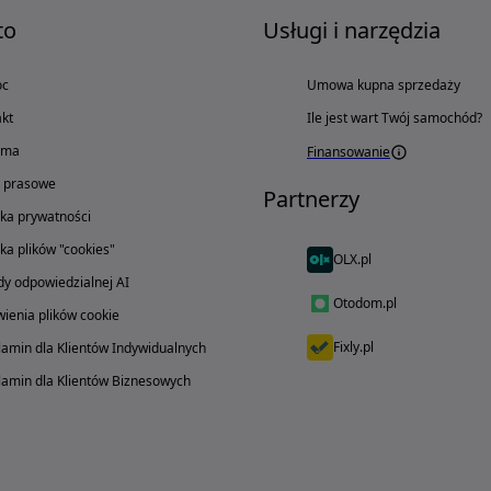
to
Usługi i narzędzia
oc
Umowa kupna sprzedaży
kt
Ile jest wart Twój samochód?
ama
Finansowanie
o prasowe
Partnerzy
yka prywatności
yka plików "cookies"
OLX.pl
y odpowiedzialnej AI
Otodom.pl
ienia plików cookie
Fixly.pl
amin dla Klientów Indywidualnych
amin dla Klientów Biznesowych