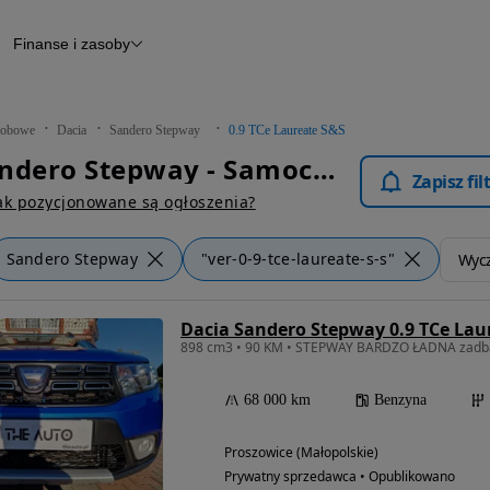
Finanse i zasoby
chody
Finansowanie
Leasing
dy
Narzędzie do wyceny samochodu
tryczne
Raport z inspekcji
obowe
Dacia
Sandero Stepway
0.9 TCe Laureate S&S
m
Raport historii pojazdu
Dacia Sandero Stepway - Samochody Osobowe
Otomoto News
Zapisz fi
wane
ak pozycjonowane są ogłoszenia?
Sandero Stepway
"ver-0-9-tce-laureate-s-s"
Wycz
Dacia Sandero Stepway 0.9 TCe Lau
68 000 km
Benzyna
Proszowice (Małopolskie)
Prywatny sprzedawca • Opublikowano