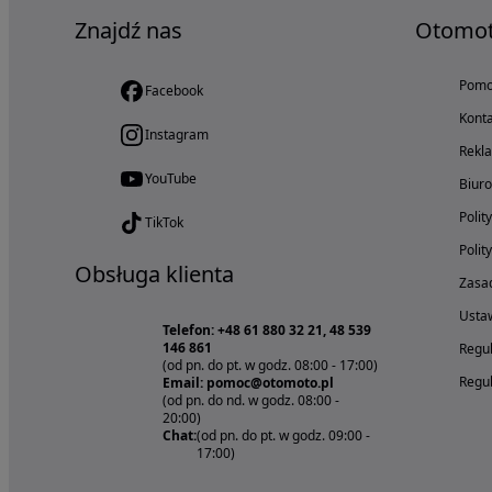
Znajdź nas
Otomo
Pom
Facebook
Konta
Instagram
Rekl
YouTube
Biur
Polit
TikTok
Polit
Obsługa klienta
Zasad
Ustaw
Telefon: +48 61 880 32 21, 48 539
146 861
Regul
(od pn. do pt. w godz. 08:00 - 17:00)
Regul
Email: pomoc@otomoto.pl
(od pn. do nd. w godz. 08:00 -
20:00)
Chat:
(od pn. do pt. w godz. 09:00 -
17:00)