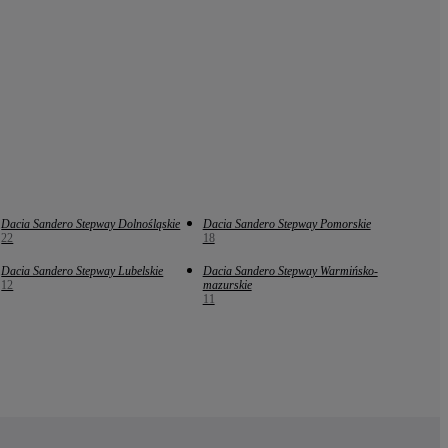
Dacia Sandero Stepway Dolnośląskie
Dacia Sandero Stepway Pomorskie
22
18
Dacia Sandero Stepway Lubelskie
Dacia Sandero Stepway Warmińsko-
12
mazurskie
11