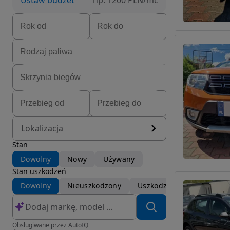
Ustaw budżet
np. 1200 PLN/mc
Lokalizacja
Stan
Dowolny
Nowy
Używany
Stan uszkodzeń
Dowolny
Nieuszkodzony
Uszkodzony
Obsługiwane przez AutoIQ