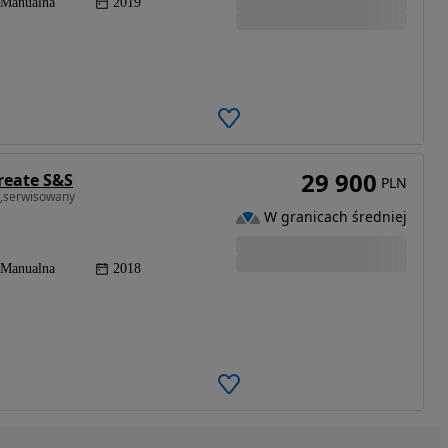
Manualna
2019
29 900
reate S&S
PLN
l,serwisowany
W granicach średniej
Manualna
2018