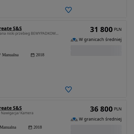
31 800
reate S&S
PLN
898 cm3 • 90 KM • STEPWAY BARDZO ŁADNA zadbana niski przebieg BEWYPADKOWA salon PL
W granicach średniej
Manualna
2018
36 800
reate S&S
PLN
el/ Nawigacja/ Kamera
W granicach średniej
Manualna
2018