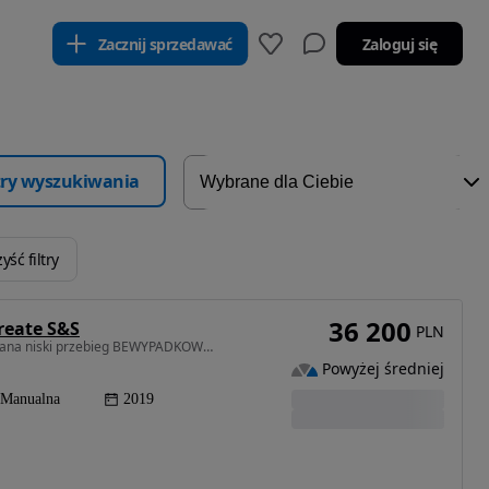
Zacznij sprzedawać
Zaloguj się
ltry wyszukiwania
yść filtry
36 200
reate S&S
PLN
898 cm3 • 90 KM • STEPWAY BARDZO ŁADNA zadbana niski przebieg BEWYPADKOWA salon PL
Powyżej średniej
Manualna
2019