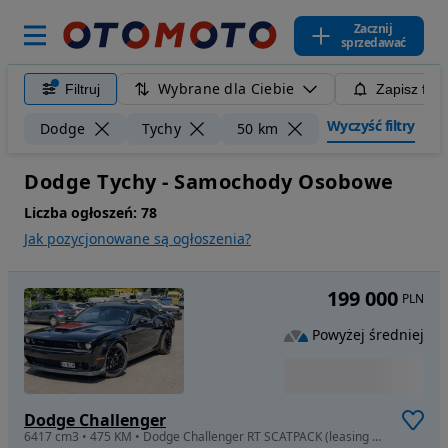
Zacznij
sprzedawać
Wybrane dla Ciebie
Filtruj
Zapisz filt
Wyczyść filtry
Dodge
Tychy
50 km
Dodge Tychy - Samochody Osobowe
Liczba ogłoszeń:
78
Jak pozycjonowane są ogłoszenia?
199 000
PLN
Powyżej średniej
Dodge Challenger
6417 cm3 • 475 KM • Dodge Challenger RT SCATPACK (leasing zaakceptowany)