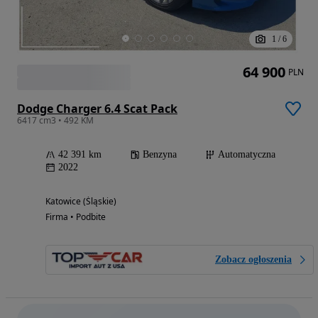
1
/
6
64 900
PLN
Dodge Charger 6.4 Scat Pack
6417 cm3 • 492 KM
42 391 km
Benzyna
Automatyczna
2022
Katowice (Śląskie)
Firma • Podbite
Zobacz ogłoszenia