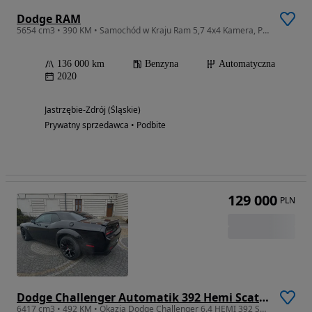
Dodge RAM
5654 cm3 • 390 KM • Samochód w Kraju Ram 5,7 4x4 Kamera, Pakiet Black
136 000 km
Benzyna
Automatyczna
2020
Jastrzębie-Zdrój (Śląskie)
Prywatny sprzedawca • Podbite
129 000
PLN
Dodge Challenger Automatik 392 Hemi Scat Pack Shaker
6417 cm3 • 492 KM • Okazja Dodge Challenger 6.4 HEMI 392 SCAT PACK 492 KM OKAZJA