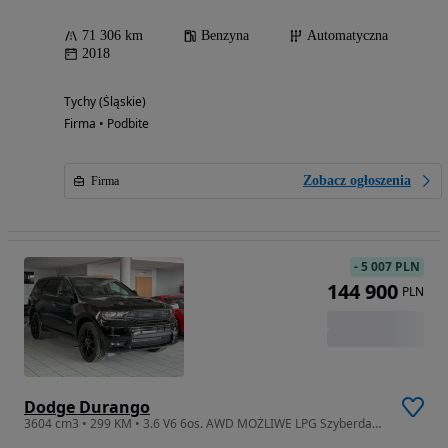
71 306 km
Benzyna
Automatyczna
2018
Tychy (Śląskie)
Firma • Podbite
Zobacz ogłoszenia
Firma
-
5 007 PLN
144 900
PLN
Dodge Durango
3604 cm3 • 299 KM • 3.6 V6 6os. AWD MOŻLIWE LPG Szyberdach Skóra Kamera Cofania FV23%