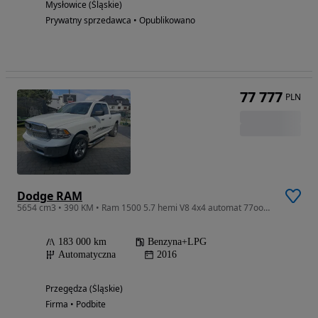
Mysłowice (Śląskie)
Prywatny sprzedawca • Opublikowano
77 777
PLN
Dodge RAM
5654 cm3 • 390 KM • Ram 1500 5.7 hemi V8 4x4 automat 77ooo zl nowy gaz !!!możliwa zamiana
183 000 km
Benzyna+LPG
Automatyczna
2016
Przegędza (Śląskie)
Firma • Podbite