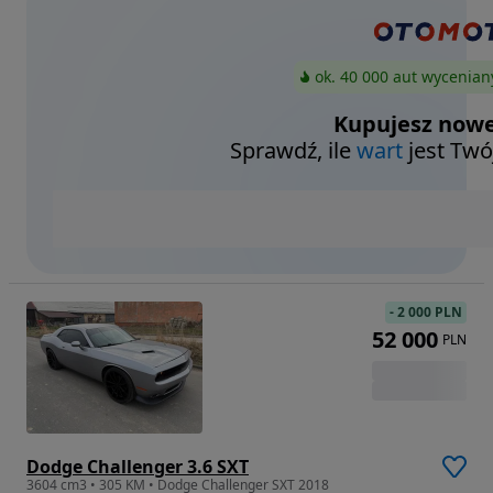
ok. 40 000 aut wycenian
Kupujesz nowe
Sprawdź, ile
wart
jest Twó
-
2 000 PLN
52 000
PLN
Dodge Challenger 3.6 SXT
3604 cm3 • 305 KM • Dodge Challenger SXT 2018