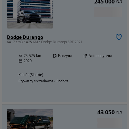
245 000
PLN
Dodge Durango
6417 cm3 • 475 KM • Dodge Durango SRT 2021
75 525 km
Benzyna
Automatyczna
2020
Kobiór (Śląskie)
Prywatny sprzedawca • Podbite
43 050
PLN