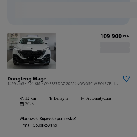
109 900
PLN
Dongfeng Mage
1499 cm3 • 201 KM • WYPRZEDAŻ 2025! NOWOŚĆ W POLSCE! 1.5T Benzyna 201KM/305NM! Automat!
12 km
Benzyna
Automatyczna
2025
Włocławek (Kujawsko-pomorskie)
Firma • Opublikowano