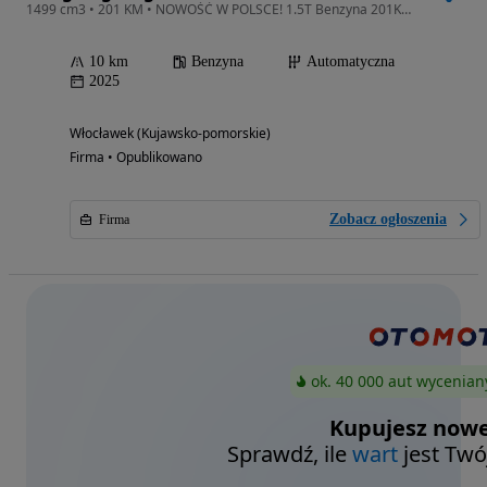
1499 cm3 • 201 KM • NOWOŚĆ W POLSCE! 1.5T Benzyna 201KM/305NM! Automat! Czarny dach!
10 km
Benzyna
Automatyczna
2025
Włocławek (Kujawsko-pomorskie)
Firma • Opublikowano
Zobacz ogłoszenia
Firma
ok. 40 000 aut wycenian
Kupujesz nowe
Sprawdź, ile
wart
jest Twó