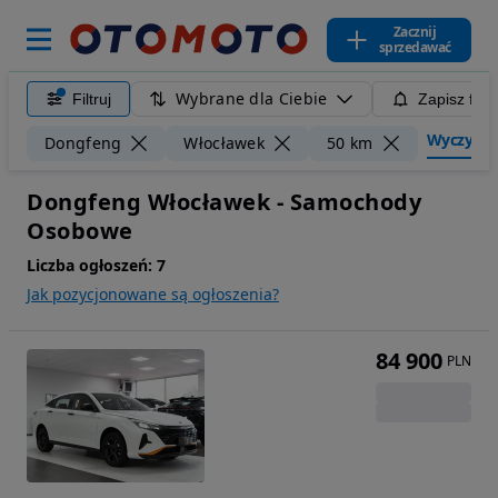
Zacznij
sprzedawać
Wybrane dla Ciebie
Filtruj
Zapisz filt
Wyczyść fi
Dongfeng
Włocławek
50 km
Dongfeng Włocławek - Samochody
Osobowe
Liczba ogłoszeń:
7
Jak pozycjonowane są ogłoszenia?
84 900
PLN