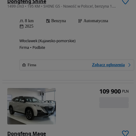
Dongfeng Shine
1499 cm3 • 195 KM • SHINE GS - Nowość w Polsce!, benzyna 1.6 - 117KM
8 km
Benzyna
Automatyczna
2025
Włocławek (Kujawsko-pomorskie)
Firma • Podbite
Zobacz ogłoszenia
Firma
109 900
PLN
Dongfeng Mage