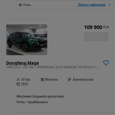
Zobacz ogłoszenia
Firma
109 900
PLN
Dongfeng Mage
1499 cm3 • 201 KM • WYPRZEDAŻ 2025! NOWOŚĆ W POLSCE! 1.5T Benzyna 201KM/305NM! Automat!
10 km
Benzyna
Automatyczna
2025
Włocławek (Kujawsko-pomorskie)
Firma • Opublikowano