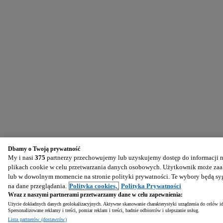
Dbamy o Twoją prywatność
My i nasi
375
partnerzy przechowujemy lub uzyskujemy dostęp do informacji na
plikach cookie w celu przetwarzania danych osobowych. Użytkownik może zaak
lub w dowolnym momencie na stronie polityki prywatności. Te wybory będą s
na dane przeglądania.
Polityka cookies,
Polityka Prywatności
Wraz z naszymi partnerami przetwarzamy dane w celu zapewnienia:
Użycie dokładnych danych geolokalizacyjnych. Aktywne skanowanie charakterystyki urządzenia do celów ide
Spersonalizowane reklamy i treści, pomiar reklam i treści, badnie odbiorców i ulepszanie usług.
Lista partnerów (dostawców)