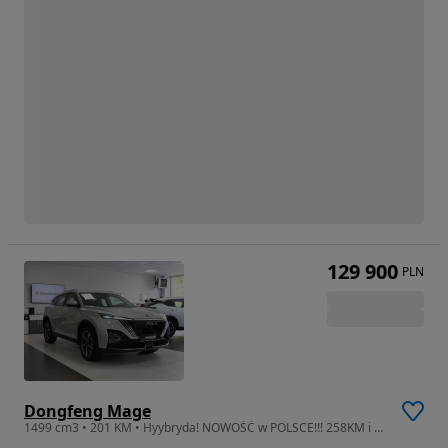
129 900
PLN
Dongfeng Mage
1499 cm3 • 201 KM • Hyybryda! NOWOŚĆ w POLSCE!!! 258KM i 351NM!