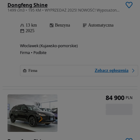
Dongfeng Shine
1499 cm3 • 195 KM • WYPRZEDAŻ 2025! NOWOŚĆ! Wyposażony sedan! Benzyna 117KM Automat!
13 km
Benzyna
Automatyczna
2025
Włocławek (Kujawsko-pomorskie)
Firma • Podbite
Zobacz ogłoszenia
Firma
84 900
PLN