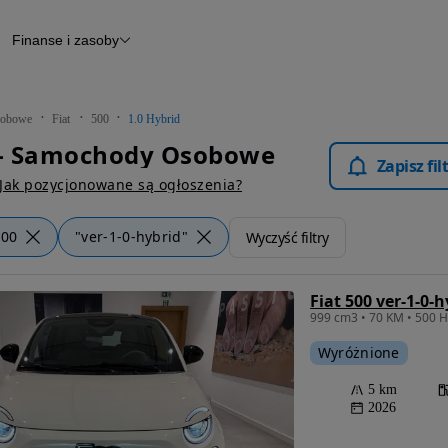
Finanse i zasoby
chody
Finansowanie
Leasing
dy
Narzędzie do wyceny samochodu
tryczne
Raport z inspekcji
obowe
Fiat
500
1.0 Hybrid
m
Raport historii pojazdu
0 - Samochody Osobowe
Otomoto News
Zapisz fi
wane
Jak pozycjonowane są ogłoszenia?
500
"ver-1-0-hybrid"
Wyczyść filtry
Fiat 500 ver-1-0-h
999 cm3 • 70 KM • 500 H
Wyróżnione
5 km
2026