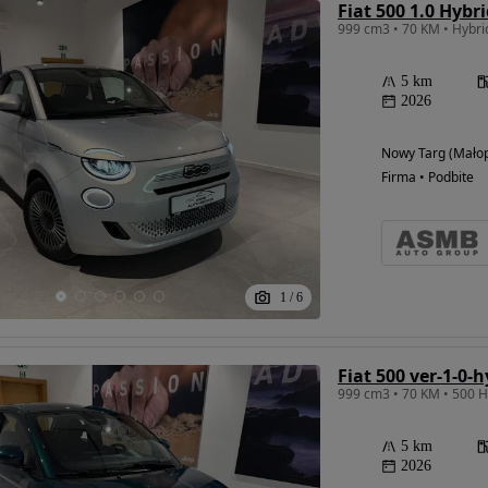
Fiat 500 1.0 Hybr
999 cm3 • 70 KM • Hybri
5 km
2026
Nowy Targ (Małop
Firma • Podbite
1
/
6
Fiat 500 ver-1-0-h
999 cm3 • 70 KM • 500 H
5 km
2026