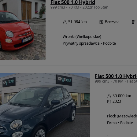
Fiat 500 1.0 Hybrid
999 cm3 • 70 KM • 2022r Top Stan
51 984 km
Benzyna
Wronki (Wielkopolskie)
Prywatny sprzedawca • Podbite
Fiat 500 1.0 Hybr
30 000 km
2023
Płock (Mazowieck
Firma • Podbite