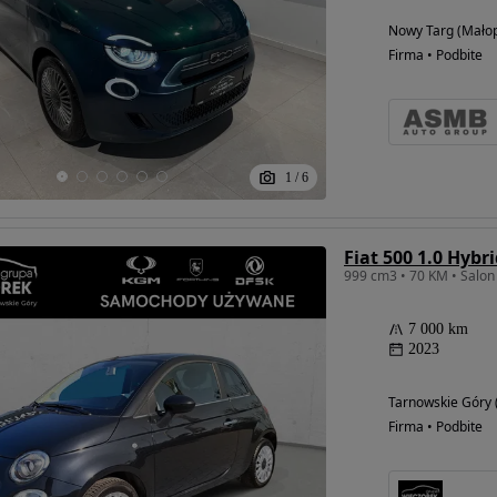
Nowy Targ (Małop
Firma • Podbite
1
/
6
Fiat 500 1.0 Hybr
999 cm3 • 70 KM • Salon 
7 000 km
2023
Tarnowskie Góry (
Firma • Podbite