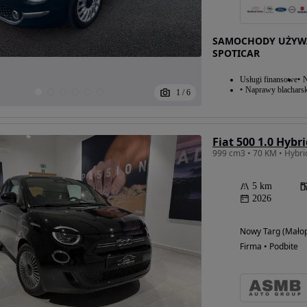
SAMOCHODY UŻYW
SPOTICAR
Usługi finansowe
N
Naprawy blacharsk
1
/
6
Fiat 500 1.0 Hybr
999 cm3 • 70 KM • Hybri
5 km
2026
Nowy Targ (Małop
Firma • Podbite