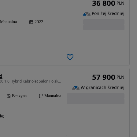
36 800
PLN
Poniżej średniej
Manualna
2022
57 900
id
PLN
999 cm3 • 70 KM • Fiat 500 1.0 Hybrid Kabriolet Salon Polska FV23% Pierwszy właściciel
W granicach średniej
Benzyna
Manualna
ie)