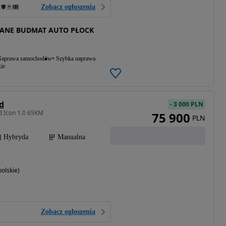
Zobacz ogłoszenia
ANE BUDMAT AUTO PŁOCK
aprawa samochodów
Szybka naprawa
ie
id
-
3 000 PLN
d Icon 1.0 65KM
75 900
PLN
Hybryda
Manualna
olskie)
Zobacz ogłoszenia