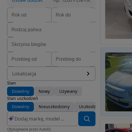
Ustaw budżet
np. 1200 PLN/mc
Lokalizacja
Stan
Dowolny
Nowy
Używany
Stan uszkodzeń
Dowolny
Nieuszkodzony
Uszkodzony
Obsługiwane przez AutoIQ