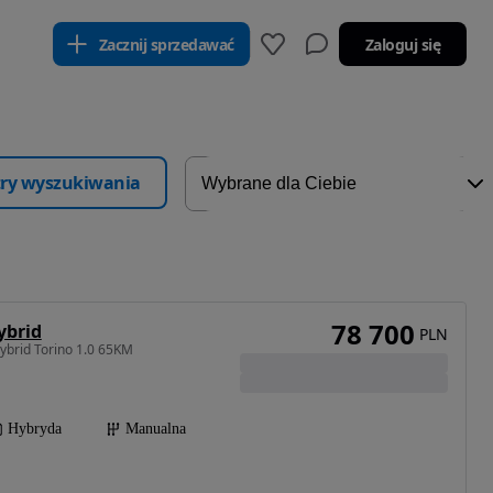
Zacznij sprzedawać
Zaloguj się
ltry wyszukiwania
78 700
ybrid
PLN
ybrid Torino 1.0 65KM
Hybryda
Manualna