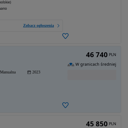
olskie)
wano
Zobacz ogłoszenia
46 740
PLN
W granicach średniej
Manualna
2023
45 850
PLN