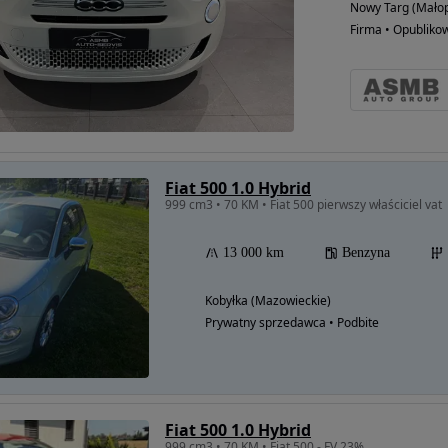
Nowy Targ (Małop
Firma • Opubliko
Fiat 500 1.0 Hybrid
999 cm3 • 70 KM • Fiat 500 pierwszy właściciel vat
13 000 km
Benzyna
Kobyłka (Mazowieckie)
Prywatny sprzedawca • Podbite
Fiat 500 1.0 Hybrid
999 cm3 • 70 KM • Fiat 500 - FV 23%