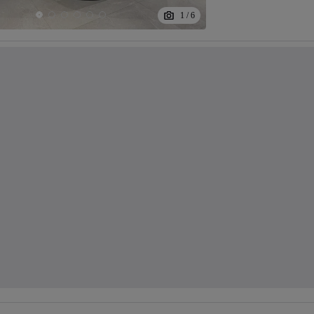
1
/
6