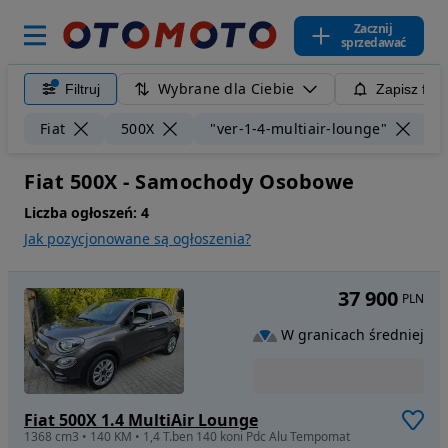
Zacznij
sprzedawać
Wybrane dla Ciebie
Filtruj
Zapisz filt
Wy
Fiat
500X
"ver-1-4-multiair-lounge"
Fiat 500X - Samochody Osobowe
Liczba ogłoszeń:
4
Jak pozycjonowane są ogłoszenia?
37 900
PLN
W granicach średniej
Fiat 500X 1.4 MultiAir Lounge
1368 cm3 • 140 KM • 1,4 T.ben 140 koni Pdc Alu Tempomat