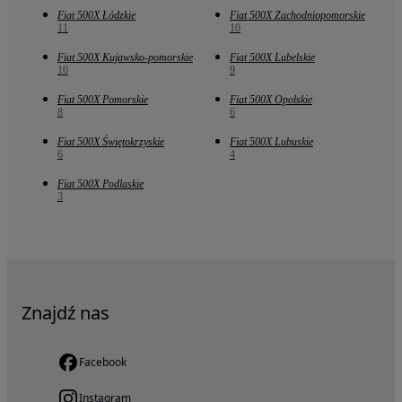
Fiat 500X Łódzkie
Fiat 500X Zachodniopomorskie
11
10
Fiat 500X Kujawsko-pomorskie
Fiat 500X Lubelskie
10
9
Fiat 500X Pomorskie
Fiat 500X Opolskie
8
6
Fiat 500X Świętokrzyskie
Fiat 500X Lubuskie
6
4
Fiat 500X Podlaskie
3
Znajdź nas
Facebook
Instagram