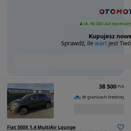
ok. 40 000 aut wycenian
Kupujesz nowe
Sprawdź, ile
wart
jest Twó
38 500
PLN
W granicach średniej
Fiat 500X 1.4 MultiAir Lounge