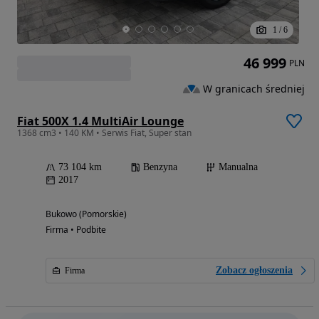
1
/
6
46 999
PLN
W granicach średniej
Fiat 500X 1.4 MultiAir Lounge
1368 cm3 • 140 KM • Serwis Fiat, Super stan
73 104 km
Benzyna
Manualna
2017
Bukowo (Pomorskie)
Firma • Podbite
Zobacz ogłoszenia
Firma