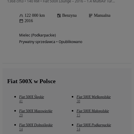
1368 cm3 • 140 KM • Fiat 500X Lounge – 2016 – 1.4 MultiAir Turbo 140 KM
122 000 km
Benzyna
Manualna
2016
Mielec (Podkarpackie)
Prywatny sprzedawca • Opublikowano
Fiat 500X w Polsce
Fiat 500X Śląskie
Fiat 500X Wielkopolskie
41
38
Fiat 500X Mazowieckie
Fiat 500X Małopolskie
29
15
Fiat 500X Dolnośląskie
Fiat 500X Podkarpackie
14
14