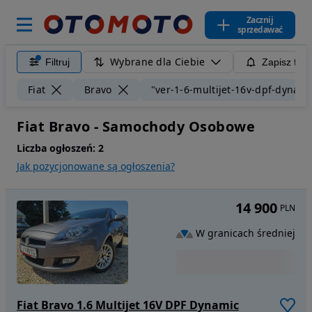
Zacznij
sprzedawać
Wybrane dla Ciebie
Filtruj
Zapisz filt
Fiat
Bravo
"ver-1-6-multijet-16v-dpf-dynami
Fiat Bravo - Samochody Osobowe
Liczba ogłoszeń:
2
Jak pozycjonowane są ogłoszenia?
14 900
PLN
W granicach średniej
Fiat Bravo 1.6 Multijet 16V DPF Dynamic