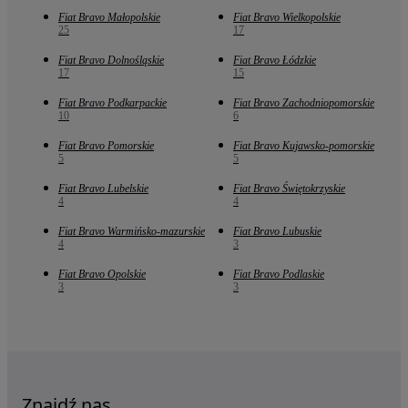
Fiat Bravo Małopolskie
Fiat Bravo Wielkopolskie
25
17
Fiat Bravo Dolnośląskie
Fiat Bravo Łódzkie
17
15
Fiat Bravo Podkarpackie
Fiat Bravo Zachodniopomorskie
10
6
Fiat Bravo Pomorskie
Fiat Bravo Kujawsko-pomorskie
5
5
Fiat Bravo Lubelskie
Fiat Bravo Świętokrzyskie
4
4
Fiat Bravo Warmińsko-mazurskie
Fiat Bravo Lubuskie
4
3
Fiat Bravo Opolskie
Fiat Bravo Podlaskie
3
3
Znajdź nas