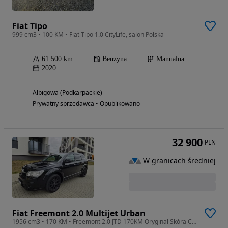
Fiat Tipo
999 cm3 • 100 KM • Fiat Tipo 1.0 CityLife, salon Polska
61 500 km
Benzyna
Manualna
2020
Albigowa (Podkarpackie)
Prywatny sprzedawca • Opublikowano
32 900
PLN
W granicach średniej
Fiat Freemont 2.0 Multijet Urban
1956 cm3 • 170 KM • Freemont 2.0 JTD 170KM Oryginał Skóra Czujniki Kamera Keyless 7os Hak