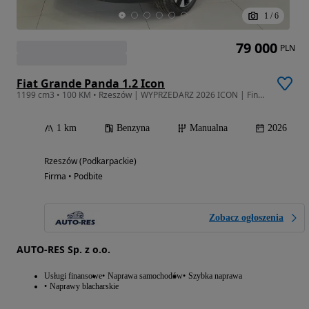
1
/
6
79 000
PLN
Fiat Grande Panda 1.2 Icon
1199 cm3 • 100 KM • Rzeszów | WYPRZEDARZ 2026 ICON | Finansowanie 0%| manual
1 km
Benzyna
Manualna
2026
Rzeszów (Podkarpackie)
Firma • Podbite
Zobacz ogłoszenia
AUTO-RES Sp. z o.o.
Usługi finansowe
Naprawa samochodów
Szybka naprawa
Naprawy blacharskie