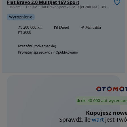
Fiat Bravo 2.0 Multijet 16V Sport
1956 cm3 • 165 KM • Fiat Bravo Sport 2.0 Multijet 200 KM | Bezwypadkowy | 2 właściciel | D
Wyróżnione
280 000 km
Diesel
Manualna
2008
Rzeszów (Podkarpackie)
Prywatny sprzedawca • Opublikowano
ok. 40 000 aut wycenian
Kupujesz nowe
Sprawdź, ile
wart
jest Twó