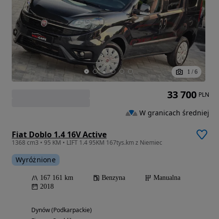
1
/
6
33 700
PLN
W granicach średniej
Fiat Doblo 1.4 16V Active
1368 cm3 • 95 KM • LIFT 1.4 95KM 167tys.km z Niemiec
Wyróżnione
167 161 km
Benzyna
Manualna
2018
Dynów (Podkarpackie)