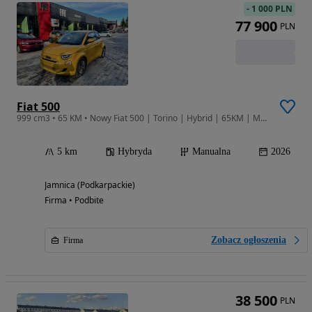
-
1 000 PLN
77 900
PLN
Fiat 500
999 cm3 • 65 KM • Nowy Fiat 500 | Torino | Hybrid | 65KM | Metalik
5 km
Hybryda
Manualna
2026
Jamnica (Podkarpackie)
Firma • Podbite
Zobacz ogłoszenia
Firma
38 500
PLN