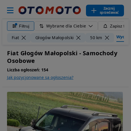
Zacznij
sprzedawać
Wybrane dla Ciebie
Filtruj
Zapisz filt
Wyczyść
Fiat
Głogów Małopolski
50 km
Fiat Głogów Małopolski - Samochody
Osobowe
Liczba ogłoszeń:
154
Jak pozycjonowane są ogłoszenia?