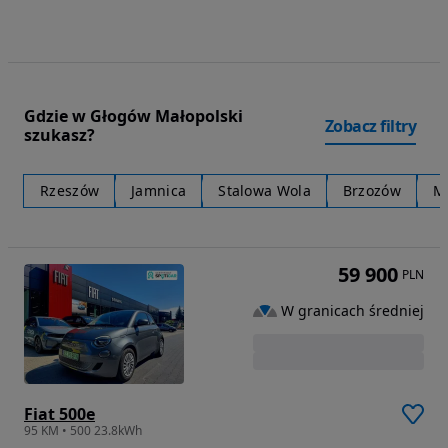
Gdzie w Głogów Małopolski
Zobacz filtry
szukasz?
Rzeszów
Jamnica
Stalowa Wola
Brzozów
M
59 900
PLN
W granicach średniej
Fiat 500e
95 KM • 500 23.8kWh