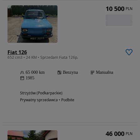
10 500
PLN
Fiat 126
652 cm3 • 24 KM • Sprzedam Fiata 126p.
65 000 km
Benzyna
Manualna
1985
Strzyżów (Podkarpackie)
Prywatny sprzedawca • Podbite
46 000
PLN