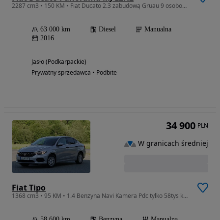
2287 cm3 • 150 KM • Fiat Ducato 2.3 zabudową Gruau 9 osobowy winda fot. obrotowy
63 000 km
Diesel
Manualna
2016
Jasło (Podkarpackie)
Prywatny sprzedawca • Podbite
34 900
PLN
W granicach średniej
Fiat Tipo
1368 cm3 • 95 KM • 1.4 Benzyna Navi Kamera Pdc tylko 58tys km Stan Idealny
58 600 km
Benzyna
Manualna