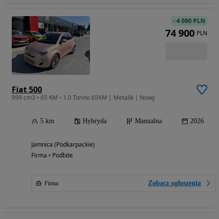
-
4 000 PLN
74 900
PLN
Fiat 500
999 cm3 • 65 KM • 1.0 Torino 65KM | Metalik | Nowy
5 km
Hybryda
Manualna
2026
Jamnica (Podkarpackie)
Firma • Podbite
Zobacz ogłoszenia
Firma