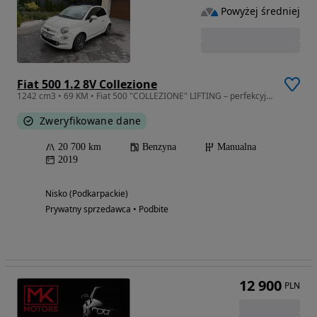
Powyżej średniej
Fiat 500 1.2 8V Collezione
1242 cm3 • 69 KM • Fiat 500 "COLLEZIONE" LIFTING – perfekcyjny, skóra, full wers
Zweryfikowane dane
20 700 km
Benzyna
Manualna
2019
Nisko (Podkarpackie)
Prywatny sprzedawca • Podbite
12 900
PLN