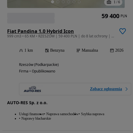
1
/
6
59 400
PLN
Fiat Pandina 1.0 Hybrid Icon
999 cm3 • 65 KM • RZESZÓW | 59 400 PLN | do 8 lat ochrony | klima + radio
1 km
Benzyna
Manualna
2026
Rzeszów (Podkarpackie)
Firma • Opublikowano
Zobacz ogłoszenia
AUTO-RES Sp. z o.o.
Usługi finansowe
Naprawa samochodów
Szybka naprawa
Naprawy blacharskie