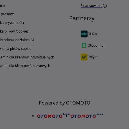
ama
Finansowanie
o prasowe
Partnerzy
yka prywatności
yka plików "cookies"
OLX.pl
y odpowiedzialnej AI
Otodom.pl
ienia plików cookie
Fixly.pl
amin dla Klientów Indywidualnych
amin dla Klientów Biznesowych
Powered by OTOMOTO