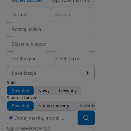
Ustaw budżet
np. 1200 PLN/mc
Lokalizacja
Stan
Dowolny
Nowy
Używany
Stan uszkodzeń
Dowolny
Nieuszkodzony
Uszkodzony
Obsługiwane przez AutoIQ