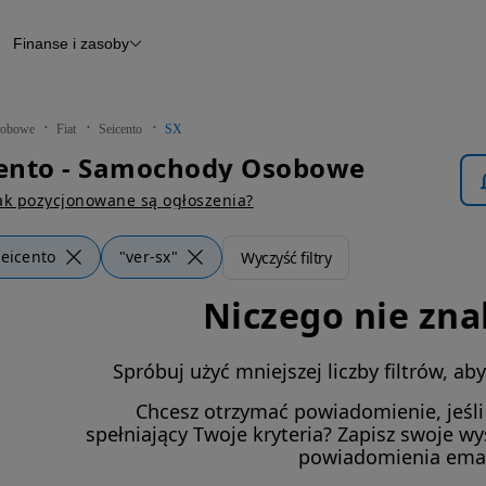
Finanse i zasoby
chody
Finansowanie
Leasing
dy
Narzędzie do wyceny samochodu
tryczne
Raport z inspekcji
obowe
Fiat
Seicento
SX
m
Raport historii pojazdu
cento - Samochody Osobowe
Otomoto News
wane
ak pozycjonowane są ogłoszenia?
eicento
"ver-sx"
Wyczyść filtry
Niczego nie zna
Spróbuj użyć mniejszej liczby filtrów, a
Chcesz otrzymać powiadomienie, jeśl
spełniający Twoje kryteria? Zapisz swoje w
powiadomienia ema