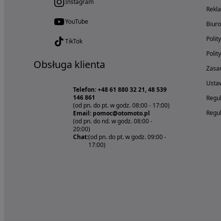
Instagram
Rekl
YouTube
Biur
Polit
TikTok
Polit
Obsługa klienta
Zasad
Ustaw
Telefon: +48 61 880 32 21, 48 539
146 861
Regul
(od pn. do pt. w godz. 08:00 - 17:00)
Regul
Email: pomoc@otomoto.pl
(od pn. do nd. w godz. 08:00 -
20:00)
Chat:
(od pn. do pt. w godz. 09:00 -
17:00)