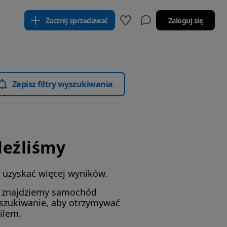
Zacznij sprzedawać
Zaloguj się
Zapisz filtry wyszukiwania
leźliśmy
by uzyskać więcej wyników.
i znajdziemy samochód
yszukiwanie, aby otrzymywać
ilem.