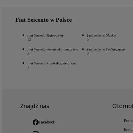
Fiat Seicento w Polsce
Fiat Seicento Małopolskie
Fiat Seicento Śląskie
12
5
Fiat Seicento Warmińsko-mazurskie
Fiat Seicento Podkarpackie
3
3
Fiat Seicento Kujawsko-pomorskie
1
Znajdź nas
Otomo
Pom
Facebook
Konta