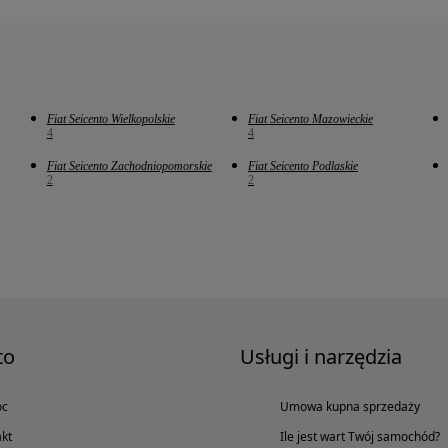
Fiat Seicento Wielkopolskie
Fiat Seicento Mazowieckie
4
4
Fiat Seicento Zachodniopomorskie
Fiat Seicento Podlaskie
2
2
to
Usługi i narzędzia
oc
Umowa kupna sprzedaży
kt
Ile jest wart Twój samochód?