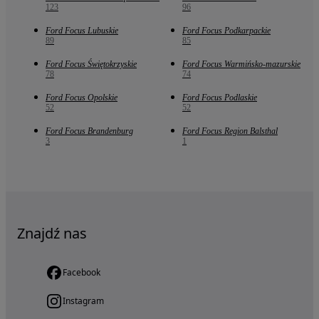
123
96
Ford Focus Lubuskie
Ford Focus Podkarpackie
89
85
Ford Focus Świętokrzyskie
Ford Focus Warmińsko-mazurskie
78
74
Ford Focus Opolskie
Ford Focus Podlaskie
52
52
Ford Focus Brandenburg
Ford Focus Region Balsthal
3
1
Znajdź nas
Facebook
Instagram