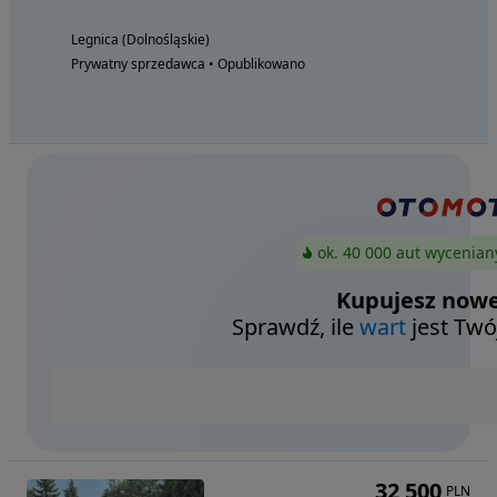
Legnica (Dolnośląskie)
Prywatny sprzedawca • Opublikowano
ok. 40 000 aut wycenian
Kupujesz nowe
Sprawdź, ile
wart
jest Twó
32 500
PLN