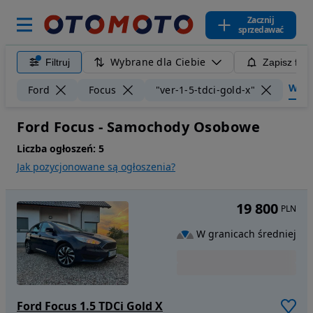
Zacznij
sprzedawać
Wybrane dla Ciebie
Filtruj
Zapisz filt
Wyczy
Ford
Focus
"ver-1-5-tdci-gold-x"
Ford Focus - Samochody Osobowe
Liczba ogłoszeń:
5
Jak pozycjonowane są ogłoszenia?
19 800
PLN
W granicach średniej
Ford Focus 1.5 TDCi Gold X