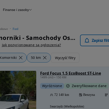
Finanse i zasoby
chody
Finansowanie
Leasing
dy
Narzędzie do wyceny samochodu
tryczne
Raport z inspekcji
obowe
Ford
m
Raport historii pojazdu
Ford Komorniki - Samochody Osobowe
Otomoto News
Zapisz fi
wane
Jak pozycjonowane są ogłoszenia?
Komorniki
50 km
Wyczyść filtry
Ford Focus 1.5 EcoBoost ST-Line
1499 cm3 • 150 KM
Wyróżnione
Zweryfikowane dane
72 140 km
Benzyna
Swarzędz (Wielkopolskie)