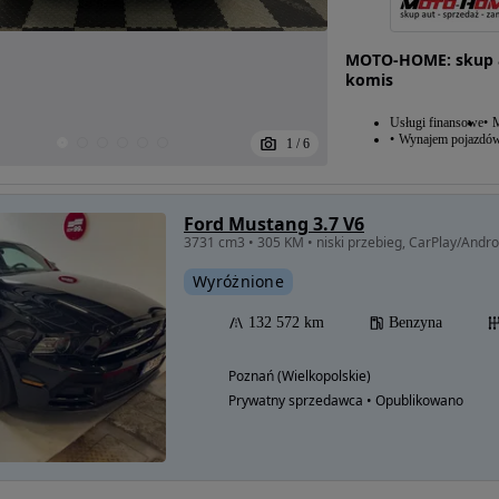
MOTO-HOME: skup au
komis
Usługi finansowe
M
Wynajem pojazdó
1
/
6
Ford Mustang 3.7 V6
Wyróżnione
132 572 km
Benzyna
Poznań (Wielkopolskie)
Prywatny sprzedawca • Opublikowano