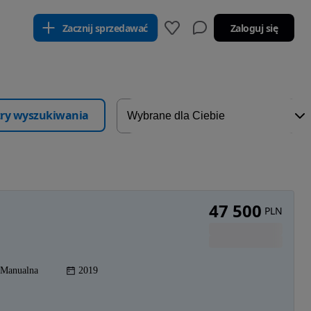
Zacznij sprzedawać
Zaloguj się
ltry wyszukiwania
47 500
PLN
Manualna
2019