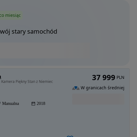
co miesiąc
Twój stary samochód
37 999
m
PLN
i Kamera Piękny Stan z Niemiec
W granicach średniej
Manualna
2018