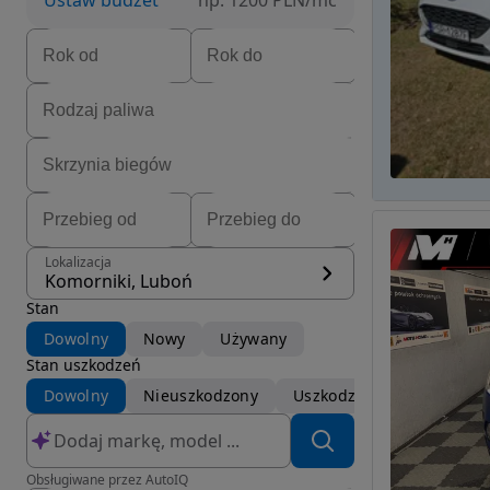
Ustaw budżet
np. 1200 PLN/mc
Lokalizacja
Komorniki, Luboń
Stan
Dowolny
Nowy
Używany
Stan uszkodzeń
Dowolny
Nieuszkodzony
Uszkodzony
Obsługiwane przez AutoIQ