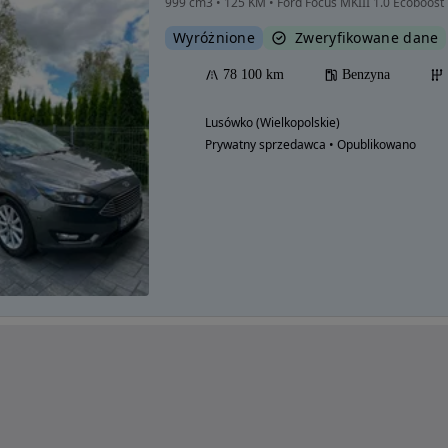
999 cm3 • 125 KM • Ford Focus MKIII 1.0 Ecoboost
Wyróżnione
Zweryfikowane dane
78 100 km
Benzyna
Lusówko (Wielkopolskie)
Prywatny sprzedawca • Opublikowano