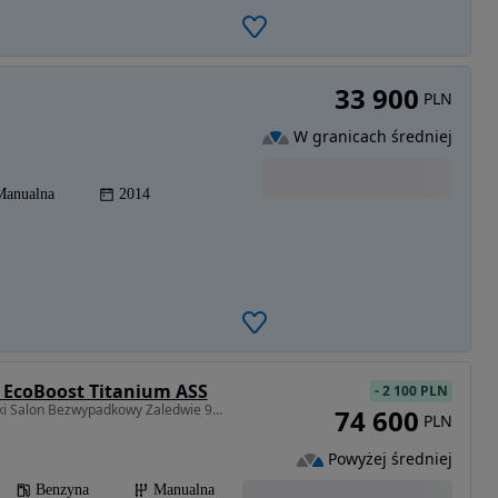
33 900
PLN
W granicach średniej
Manualna
2014
0 EcoBoost Titanium ASS
-
2 100 PLN
998 cm3 • 125 KM • Polski Salon Bezwypadkowy Zaledwie 9tyś km przebiegu Pakiet ZIMOWY Fv
74 600
PLN
Powyżej średniej
Benzyna
Manualna