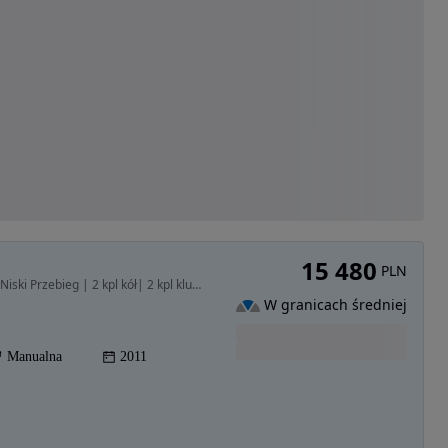
15 480
PLN
1242 cm3 • 82 KM • Książka serw| Raport Carver.| Niski Przebieg | 2 kpl kół| 2 kpl kluczy
W granicach średniej
Manualna
2011