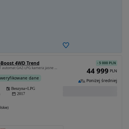
oBoost 4WD Trend
-
5 000 PLN
1499 cm3 • 182 KM • LIFT automat GAZ-LPG kamera jasne wnętrze GWARANCJA
44 999
PLN
weryfikowane dane
Poniżej średniej
Benzyna+LPG
a
2017
lskie)