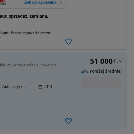
Zobacz ogłoszenia
t, sprzedaż, zamiana,
yjnia
Pomoc drogowa /holowanie
w
51 000
PLN
3731 cm3 • 305 KM • niski przebieg, CarPlay/AndroidAuto, kamera cofania, nowe opony
Poniżej średniej
Automatyczna
2014