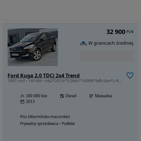
32 900
PLN
W granicach średniej
Ford Kuga 2.0 TDCi 2x4 Trend
1997 cm3 • 140 KM • mk2*2013r*2.0tdci*140KM*bdb stan*z Niemiec*oplacony*
180 000 km
Diesel
Manualna
2013
Pisz (Warmińsko-mazurskie)
Prywatny sprzedawca • Podbite