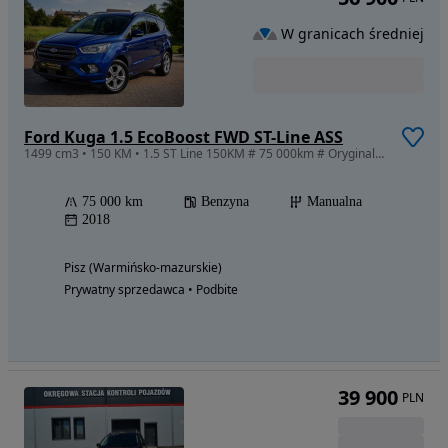
W granicach średniej
Ford Kuga 1.5 EcoBoost FWD ST-Line ASS
1499 cm3 • 150 KM • 1.5 ST Line 150KM # 75 000km # Oryginalny lakier # Stan Perfekcyjny
75 000 km
Benzyna
Manualna
2018
Pisz (Warmińsko-mazurskie)
Prywatny sprzedawca • Podbite
39 900
PLN