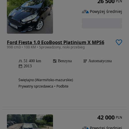
26 500
PLN
Powyżej średniej
Ford Fiesta 1.0 EcoBoost Platinium X MPS6
998 cm3 • 100 KM • Sprowadzony, niski przebieg
51 400 km
Benzyna
Automatyczna
2013
Świętajno (Warmińsko-mazurskie)
Prywatny sprzedawca • Podbite
42 000
PLN
Powyżej średniej