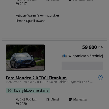
2017
Kętrzyn (Warmińsko-mazurskie)
Firma • Opublikowano
59 900
PLN
W granicach średniej
Ford Mondeo 2.0 TDCi Titanium
1997 cm3 • 150 KM • 2.0 TDCi * Salon Polska * Dynamic Led * Od Właściciela * Serwis ASO *
Zweryfikowane dane
172 000 km
Diesel
Manualna
2020