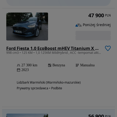
47 900
PLN
Poniżej średniej
Ford Fiesta 1.0 EcoBoost mHEV Titanium X ASS
998 cm3 • 125 KM • 1,0 125KM MildHybrid , ACC -tempomat aktywny, Klimatronik
27 300 km
Benzyna
Manualna
2023
Lidzbark Warmiński (Warmińsko-mazurskie)
Prywatny sprzedawca • Podbite
56 900
PLN