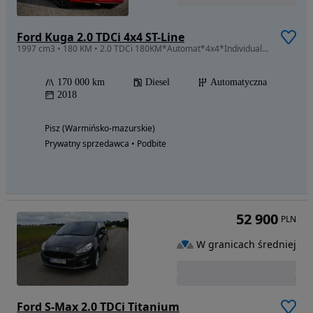
Ford Kuga 2.0 TDCi 4x4 ST-Line
1997 cm3 • 180 KM • 2.0 TDCi 180KM*Automat*4x4*Individual ST-Line*Perfekcyjny stan
170 000 km
Diesel
Automatyczna
2018
Pisz (Warmińsko-mazurskie)
Prywatny sprzedawca • Podbite
52 900
PLN
W granicach średniej
Ford S-Max 2.0 TDCi Titanium