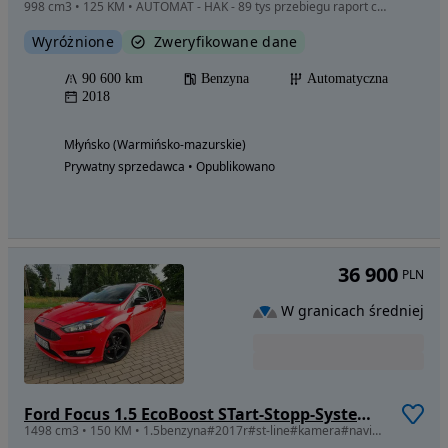
998 cm3 • 125 KM • AUTOMAT - HAK - 89 tys przebiegu raport carvertical
Wyróżnione
Zweryfikowane dane
90 600 km
Benzyna
Automatyczna
2018
Młyńsko (Warmińsko-mazurskie)
Prywatny sprzedawca • Opublikowano
36 900
PLN
W granicach średniej
Ford Focus 1.5 EcoBoost STart-Stopp-System ST-LINE
1498 cm3 • 150 KM • 1.5benzyna#2017r#st-line#kamera#navi#piekny#