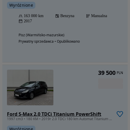
Wyróżnione
163 000 km
Benzyna
Manualna
2017
Pisz (Warmińsko-mazurskie)
Prywatny sprzedawca • Opublikowano
39 500
PLN
Ford S-Max 2.0 TDCi Titanium PowerShift
1997 cm3 • 180 KM • 2019r 2.0 TDCi 180 km Automat Titanium Max Opcja Stan Wzorowy
Wyróżnione