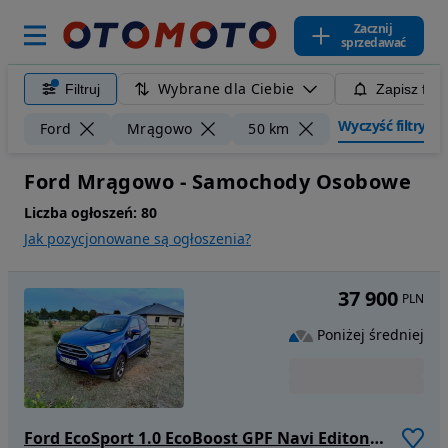
Zacznij
sprzedawać
Wybrane dla Ciebie
Filtruj
Zapisz filt
Wyczyść filtry
Ford
Mrągowo
50 km
Ford Mrągowo - Samochody Osobowe
Liczba ogłoszeń:
80
Jak pozycjonowane są ogłoszenia?
37 900
PLN
Poniżej średniej
Ford EcoSport 1.0 EcoBoost GPF Navi Editon ASS