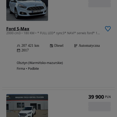
Ford S-Max
2000 cm3 • 180 KM • * FULL LED* sync3* NAVi* serwis ford* 180KM*
207 421 km
Diesel
Automatyczna
2017
Olsztyn (Warmińsko-mazurskie)
Firma • Podbite
39 900
PLN