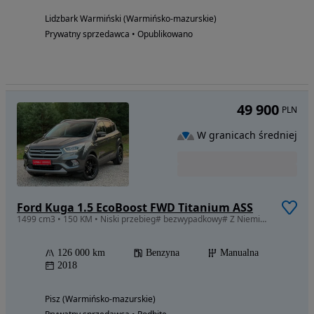
Lidzbark Warmiński (Warmińsko-mazurskie)
Prywatny sprzedawca • Opublikowano
49 900
PLN
W granicach średniej
Ford Kuga 1.5 EcoBoost FWD Titanium ASS
1499 cm3 • 150 KM • Niski przebieg# bezwypadkowy# Z Niemiec # opłacony# perfekcyjny stan
126 000 km
Benzyna
Manualna
2018
Pisz (Warmińsko-mazurskie)