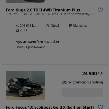
Ford Kuga 2.0 TDCi 4WD Titanium Plus
1997 cm3 • 140 KM • 2.0TDCi 140 Km Full Opcja Sprowadzony Zarejestrowany
206 604 km
Diesel
Manualna
2013
Kętrzyn (Warmińsko-mazurskie)
Firma • Opublikowano
24 900
PLN
W granicach średniej
Ford Focus 1.0 EcoBoost Gold X (Edition Start)