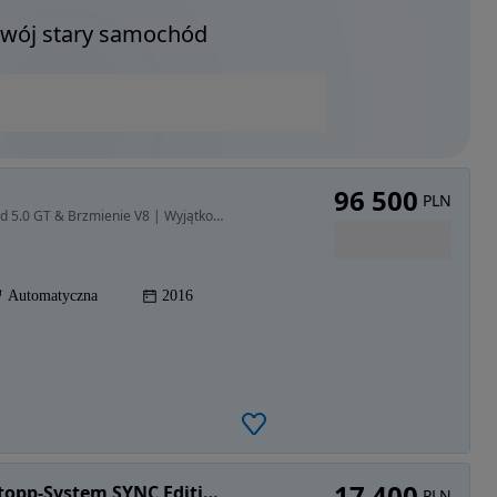
Twój stary samochód
96 500
PLN
2300 cm3 • 317 KM • Ford Mustang Cabrio | Wygląd 5.0 GT & Brzmienie V8 | Wyjątkowy Kolor
Automatyczna
2016
17 400
Ford Focus 1.0 EcoBoost 99g Start-Stopp-System SYNC Edition
PLN