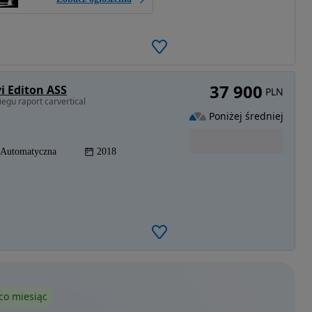
37 900
i Editon ASS
PLN
egu raport carvertical
Poniżej średniej
Automatyczna
2018
co miesiąc