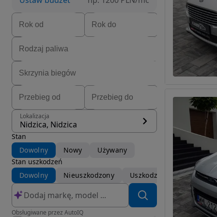
Ustaw budżet
np. 1200 PLN/mc
Lokalizacja
Nidzica, Nidzica
Stan
Dowolny
Nowy
Używany
Stan uszkodzeń
Dowolny
Nieuszkodzony
Uszkodzony
Obsługiwane przez AutoIQ