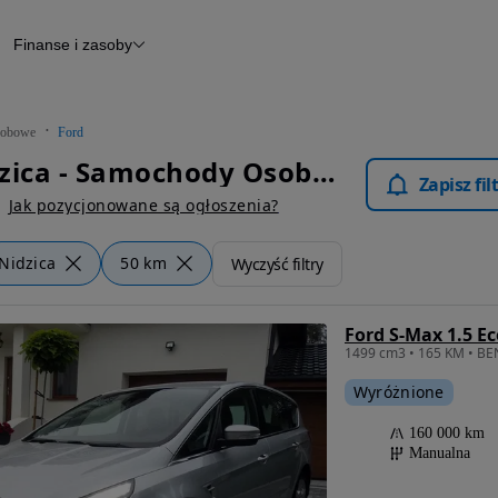
Finanse i zasoby
chody
Finansowanie
Leasing
dy
Narzędzie do wyceny samochodu
tryczne
Raport z inspekcji
obowe
Ford
m
Raport historii pojazdu
Ford Nidzica - Samochody Osobowe
Otomoto News
Zapisz fi
wane
Jak pozycjonowane są ogłoszenia?
Nidzica
50 km
Wyczyść filtry
Ford S-Max 1.5 E
Wyróżnione
160 000 km
Manualna