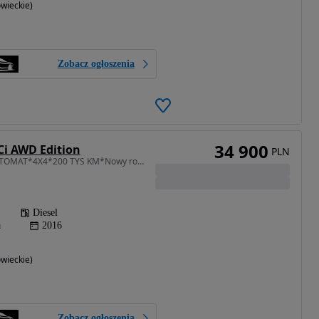
wieckie)
Zobacz ogłoszenia
34 900
Ci AWD Edition
PLN
1997 cm3 • 150 KM • AUTOMAT*4X4*200 TYS KM*Nowy rozrząd*Gwarancja*Dostawa*Sync*Model*2017
Diesel
a
2016
wieckie)
Zobacz ogłoszenia