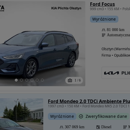
Ford Focus
Wyróżnione
81 000 km
Automatyczn
Olsztyn (Warmińs
Firma • Opubliko
1
/
6
Ford Mondeo 2.0 TDCi Ambiente Pl
1997 cm3 • 150 KM • Ford Mondeo MK5 2.0 TDCI 1
Wyróżnione
Zweryfikowane dane
307 069 km
Diesel