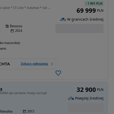
-
1 901 PLN
999 cm3 • 155 KM • Polski salon * ST-Line * Automat * Vat 23%
69 999
PLN
W granicach średniej
Benzyna
a
2024
ko-mazurskie)
wano
Zobacz ogłoszenia
32 900
us
PLN
50KM /po serwisie /nowy rozrząd
Powyżej średniej
Manualna
2015