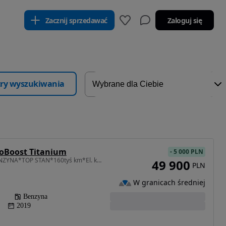
Zacznij sprzedawać
Zaloguj się
ltry wyszukiwania
coBoost Titanium
-
5 000 PLN
1499 cm3 • 165 KM • BENZYNA*TOP STAN*160tyś km*El. klapa*LED*MODEL 2020*Zamiana
49 900
PLN
W granicach średniej
Benzyna
2019