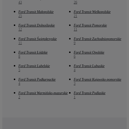
43
26
Ford Transit Małopolskie
Ford Transit Wielkopolskie
25
21
Ford Transit Dolnośląskie
Ford Transit Pomorskie
12
11
Ford Transit Świętokrzyskie
Ford Transit Zachodniopomorskie
11
9
Ford Transit Łódzkie
Ford Transit Opolskie
8
6
Ford Transit Lubelskie
Ford Transit Lubuskie
5
4
Ford Transit Podkarpackie
Ford Transit Kujawsko-pomorskie
4
3
Ford Transit Warmińsko-mazurskie
Ford Transit Podlaskie
2
1