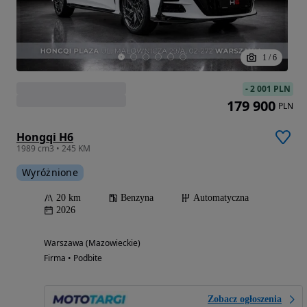
1
/
6
-
2 001 PLN
179 900
PLN
Hongqi H6
1989 cm3 • 245 KM
Wyróżnione
20 km
Benzyna
Automatyczna
2026
Warszawa (Mazowieckie)
Firma • Podbite
Zobacz ogłoszenia