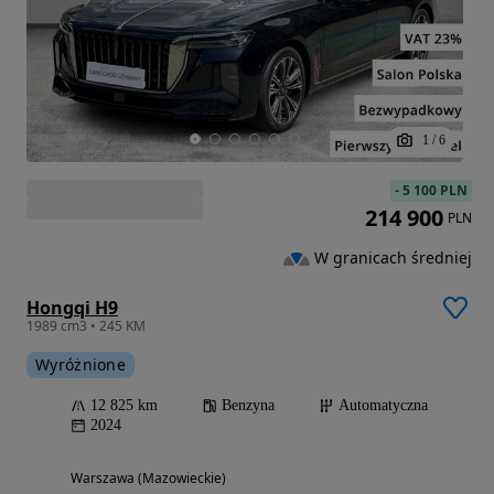
1
/
6
-
5 100 PLN
214 900
PLN
W granicach średniej
Hongqi H9
1989 cm3 • 245 KM
Wyróżnione
12 825 km
Benzyna
Automatyczna
2024
Warszawa (Mazowieckie)