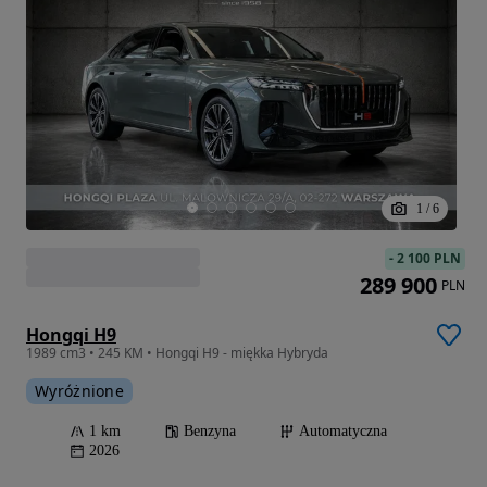
1
/
6
-
2 100 PLN
289 900
PLN
Hongqi H9
1989 cm3 • 245 KM • Hongqi H9 - miękka Hybryda
Wyróżnione
1 km
Benzyna
Automatyczna
2026