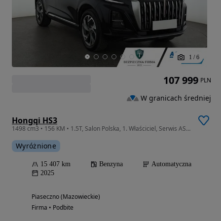
1
/
6
107 999
PLN
W granicach średniej
Hongqi HS3
1498 cm3 • 156 KM • 1.5T, Salon Polska, 1. Właściciel, Serwis ASO, Automat, VAT 23%,
Wyróżnione
15 407 km
Benzyna
Automatyczna
2025
Piaseczno (Mazowieckie)
Firma • Podbite