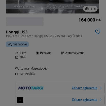
1
/
6
164 000
PLN
Hongqi HS3
1989 cm3 • 245 KM • Hongqi HS3 2.0 245 KM Biały Środek
Wyróżnione
1 km
Benzyna
Automatyczna
2026
Warszawa (Mazowieckie)
Firma • Podbite
Zobacz ogłoszenia
Zobacz ogłoszenia