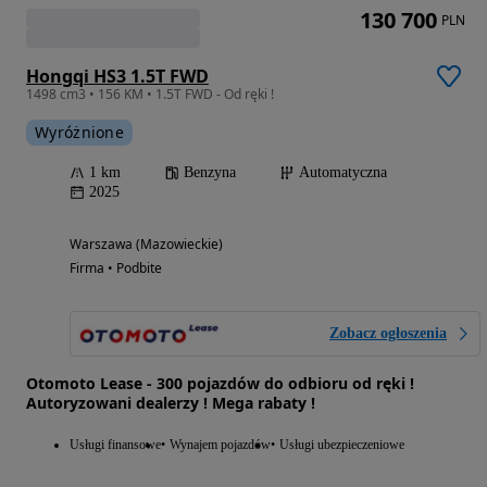
130 700
PLN
Hongqi HS3 1.5T FWD
1498 cm3 • 156 KM • 1.5T FWD - Od ręki !
Wyróżnione
1 km
Benzyna
Automatyczna
2025
Warszawa (Mazowieckie)
Firma • Podbite
Zobacz ogłoszenia
Otomoto Lease - 300 pojazdów do odbioru od ręki !
Autoryzowani dealerzy ! Mega rabaty !
Usługi finansowe
Wynajem pojazdów
Usługi ubezpieczeniowe