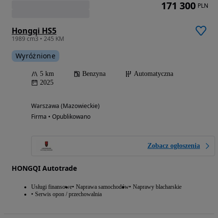
171 300
PLN
Hongqi HS5
1989 cm3 • 245 KM
Wyróżnione
5 km
Benzyna
Automatyczna
2025
Warszawa (Mazowieckie)
Firma • Opublikowano
Zobacz ogłoszenia
HONGQI Autotrade
Usługi finansowe
Naprawa samochodów
Naprawy blacharskie
Serwis opon / przechowalnia