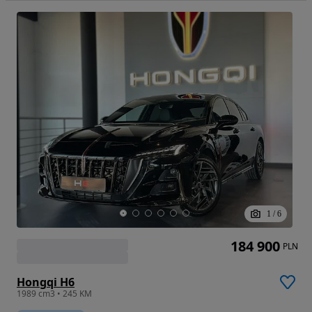
1
/
6
184 900
PLN
Hongqi H6
1989 cm3 • 245 KM