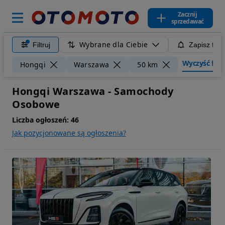
Zacznij
sprzedawać
Wybrane dla Ciebie
Filtruj
Zapisz filt
Wyczyść filtr
Hongqi
Warszawa
50 km
Hongqi Warszawa - Samochody
Osobowe
Liczba ogłoszeń:
46
Jak pozycjonowane są ogłoszenia?