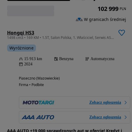
102 999
PLN
W granicach średniej
Hongqi HS3
1498 cm3 • 169 KM • 1.5T, Salon Polska, 1. Właściciel, Serwis ASO, Automat, VAT 23%,
Wyróżnione
15 913 km
Benzyna
Automatyczna
2024
Piaseczno (Mazowieckie)
Firma • Podbite
Zobacz ogłoszenia
Zobacz ogłoszenia
AAA AUTO +19 000 sprawdzonych aut w ofercie! Kredyt i