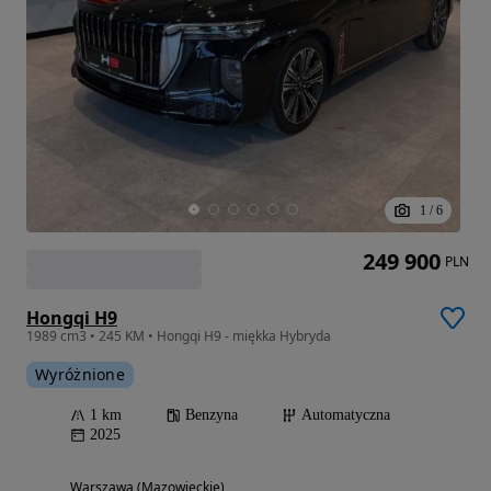
1
/
6
249 900
PLN
Hongqi H9
1989 cm3 • 245 KM • Hongqi H9 - miękka Hybryda
Wyróżnione
1 km
Benzyna
Automatyczna
2025
Warszawa (Mazowieckie)