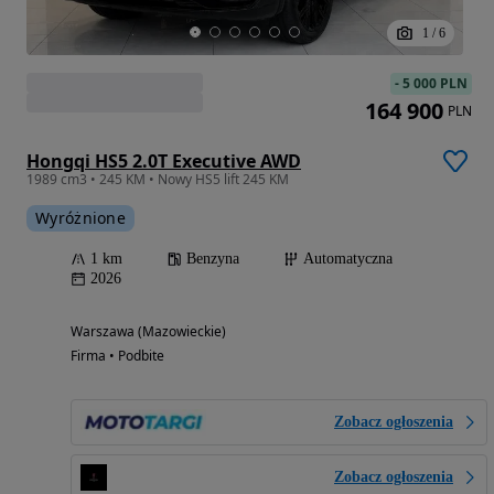
1
/
6
-
5 000 PLN
164 900
PLN
Hongqi HS5 2.0T Executive AWD
1989 cm3 • 245 KM • Nowy HS5 lift 245 KM
Wyróżnione
1 km
Benzyna
Automatyczna
2026
Warszawa (Mazowieckie)
Firma • Podbite
Zobacz ogłoszenia
Zobacz ogłoszenia