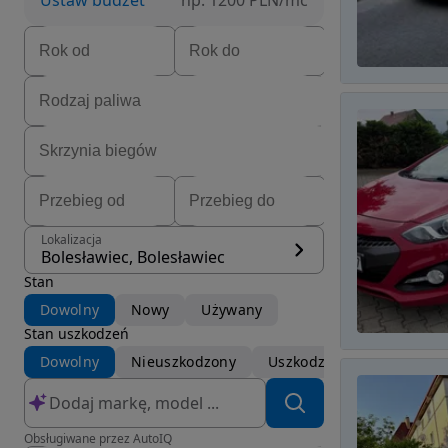
Ustaw budżet
np. 1200 PLN/mc
Lokalizacja
Bolesławiec, Bolesławiec
Stan
Dowolny
Nowy
Używany
Stan uszkodzeń
Dowolny
Nieuszkodzony
Uszkodzony
Obsługiwane przez AutoIQ