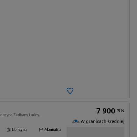
7 900
PLN
benzyna Zadbany Ładny.
W granicach średniej
Benzyna
Manualna