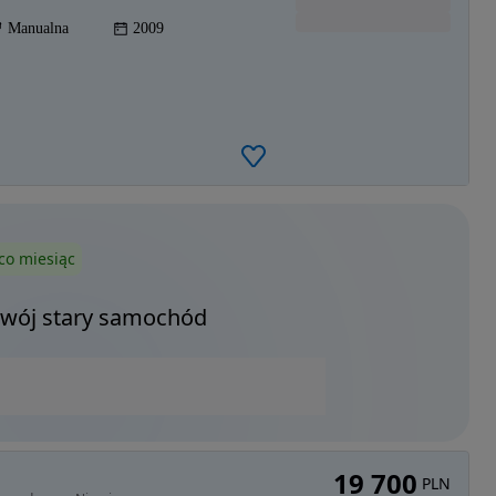
Manualna
2009
co miesiąc
Twój stary samochód
19 700
PLN