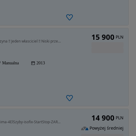
15 900
PLN
1396 cm3 • 100 KM • Hyundai I30 2013 rok 1.4 benzyna !! Jeden własciciel !! Niski przebieg
Manualna
2013
14 900
PLN
1396 cm3 • 109 KM • 1.4-109KM-BlueDRIVE-ALU-Clima-4ElSzyby-isofix-StartStop-ZAREJESTROWANY
Powyżej średniej