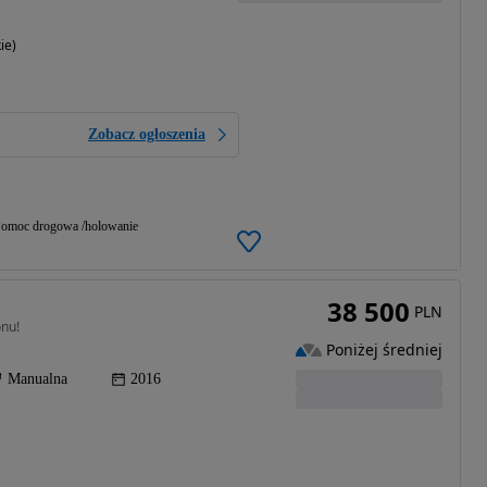
ie)
Zobacz ogłoszenia
omoc drogowa /holowanie
38 500
PLN
onu!
Poniżej średniej
Manualna
2016