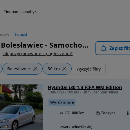
Finanse i zasoby
chody
Finansowanie
Leasing
dy
Narzędzie do wyceny samochodu
tryczne
Raport z inspekcji
obowe
Hyundai
m
Raport historii pojazdu
Hyundai Bolesławiec - Samochody Osobowe
Otomoto News
Zapisz fi
wane
Jak pozycjonowane są ogłoszenia?
Bolesławiec
50 km
Wyczyść filtry
Hyundai i30 1.4 FIFA WM Edition
1396 cm3 • 109 KM • Lift*Super Stan*Klima
Wyróżnione
161 000 km
Benzyna
Jawor (Dolnośląskie)