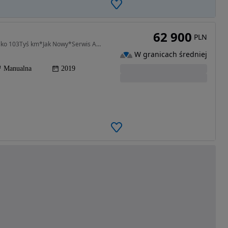
62 900
PLN
1591 cm3 • 177 KM • 1.6i 177KM*Navi-Kamera*Tylko 103Tyś km*Jak Nowy*Serwis ASO!!
W granicach średniej
Manualna
2019