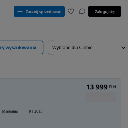
Zacznij sprzedawać
Zaloguj się
ltry wyszukiwania
13 999
PLN
Manualna
2011