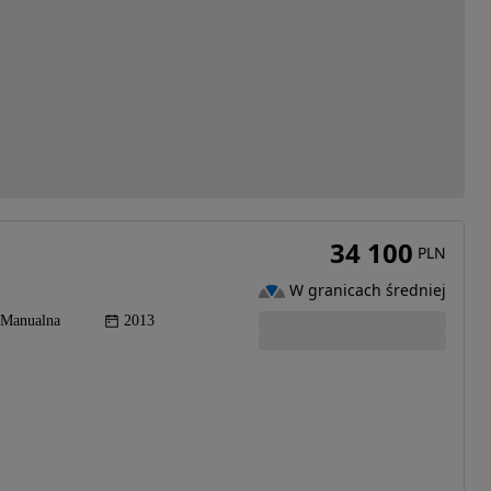
34 100
PLN
W granicach średniej
Manualna
2013