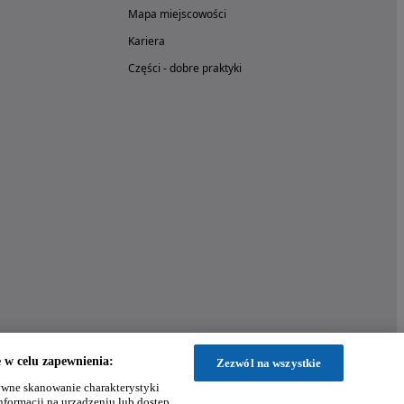
Mapa miejscowości
Kariera
Części - dobre praktyki
w celu zapewnienia:
Zezwól na wszystkie
wne skanowanie charakterystyki
nformacji na urządzeniu lub dostęp