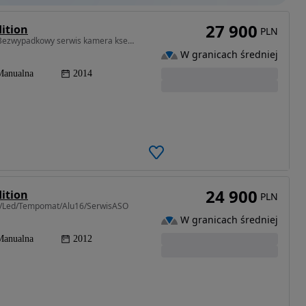
27 900
dition
PLN
1685 cm3 • 136 KM • 1.7 CDRI 136KM OPŁACONY Bezwypadkowy serwis kamera ksenony
W granicach średniej
Manualna
2014
24 900
dition
PLN
m/Led/Tempomat/Alu16/SerwisASO
W granicach średniej
Manualna
2012