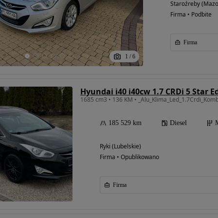
Staroźreby (Mazo
Firma • Podbite
Firma
1
/
6
Hyundai i40 i40cw 1.7 CRDi 5 Star E
185 529 km
Diesel
Ryki (Lubelskie)
Firma • Opublikowano
Firma