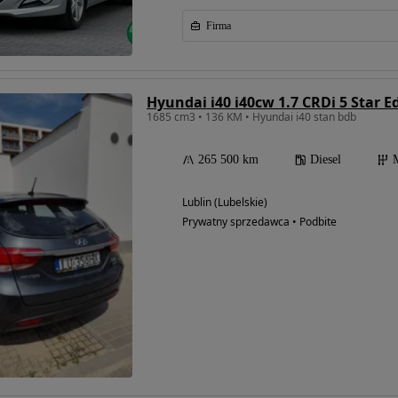
Firma
Hyundai i40 i40cw 1.7 CRDi 5 Star E
1685 cm3 • 136 KM • Hyundai i40 stan bdb
265 500 km
Diesel
Lublin (Lubelskie)
Prywatny sprzedawca • Podbite