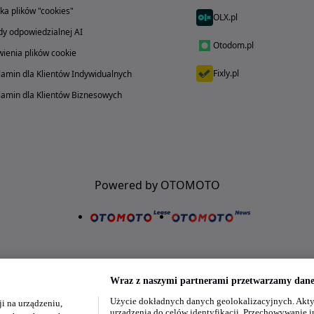
yka plików "cookies"
OLX.pl
y odpowiedzialnej AI
Otodom.pl
ienia plików cookie
Fixly.pl
amin dla Klientów Indywidualnych
amin dla Klientów Biznesowych
Powered by OTOMOTO
Wraz z naszymi partnerami przetwarzamy dane 
Użycie dokładnych danych geolokalizacyjnych. Akty
i na urządzeniu,
Nasze aplikacje w twoim telefonie
urządzenia do celów identyfikacji. Przechowywanie i