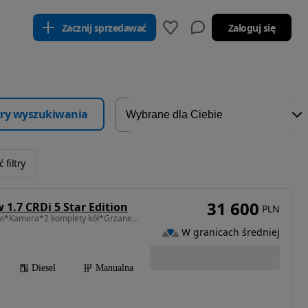
Zacznij sprzedawać
Zaloguj się
ltry wyszukiwania
 filtry
31 600
 1.7 CRDi 5 Star Edition
PLN
1685 cm3 • 136 KM • Navi*Kamera*2 komplety kół*Grzane fotele*Zarejestrowany w PL
W granicach średniej
Diesel
Manualna