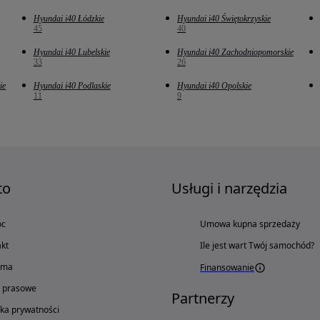
Hyundai i40 Łódzkie
Hyundai i40 Świętokrzyskie
45
40
Hyundai i40 Lubelskie
Hyundai i40 Zachodniopomorskie
33
26
ie
Hyundai i40 Podlaskie
Hyundai i40 Opolskie
11
9
to
Usługi i narzędzia
oc
Umowa kupna sprzedaży
kt
Ile jest wart Twój samochód?
ama
Finansowanie
o prasowe
Partnerzy
yka prywatności