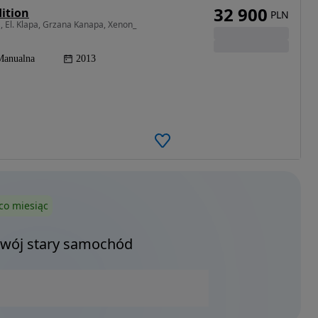
32 900
dition
PLN
 El. Klapa, Grzana Kanapa, Xenon_
Manualna
2013
co miesiąc
Twój stary samochód