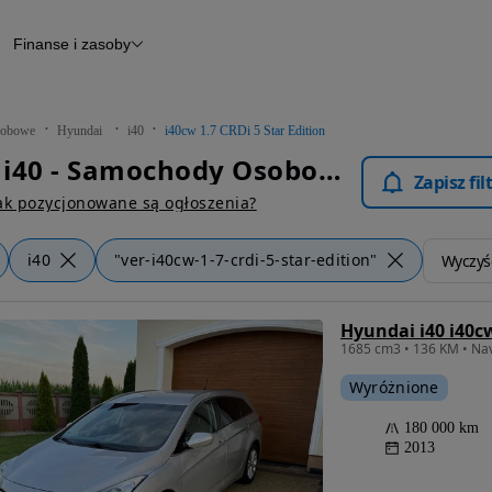
Finanse i zasoby
chody
Finansowanie
Leasing
dy
Narzędzie do wyceny samochodu
tryczne
Raport z inspekcji
obowe
Hyundai
i40
i40cw 1.7 CRDi 5 Star Edition
m
Raport historii pojazdu
Hyundai i40 - Samochody Osobowe
Otomoto News
Zapisz fi
wane
ak pozycjonowane są ogłoszenia?
i40
"ver-i40cw-1-7-crdi-5-star-edition"
Wyczyść
Hyundai i40 i40cw
Wyróżnione
180 000 km
2013