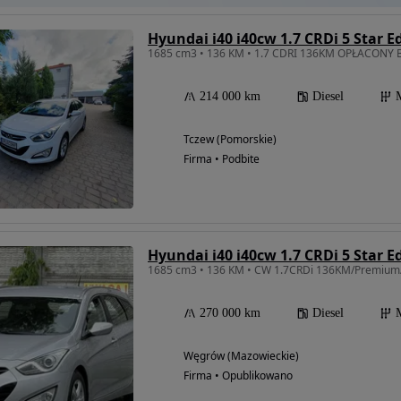
Hyundai i40 i40cw 1.7 CRDi 5 Star E
214 000 km
Diesel
Tczew (Pomorskie)
Firma • Podbite
Hyundai i40 i40cw 1.7 CRDi 5 Star E
1685 cm3 • 136 KM • CW 1.7CRDi 136KM/Premiu
270 000 km
Diesel
Węgrów (Mazowieckie)
Firma • Opublikowano