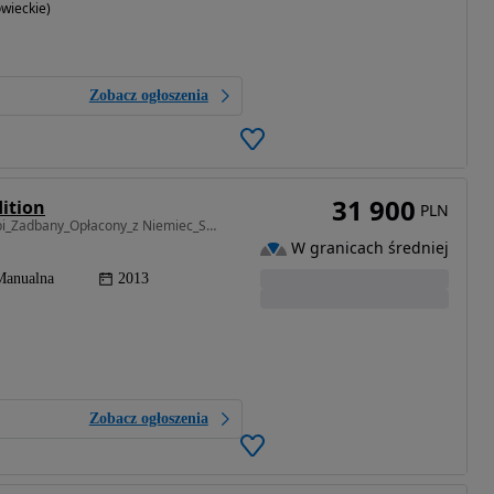
wieckie)
Zobacz ogłoszenia
31 900
dition
PLN
1685 cm3 • 136 KM • _Alu_Klima_Led_1.7Crdi_Kombi_Zadbany_Opłacony_z Niemiec_Serwis_
W granicach średniej
Manualna
2013
Zobacz ogłoszenia