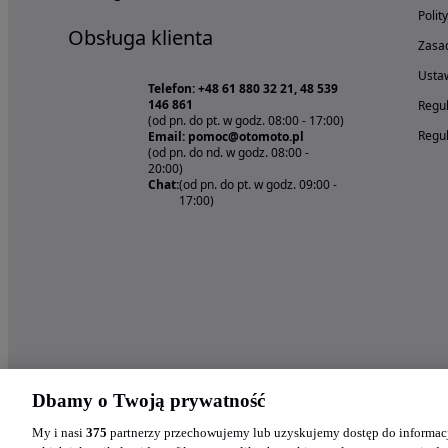
Polit
Obsługa klienta
Zasad
Ustaw
Telefon: +48 61 880 32 21, 48 539
146 861
Regul
(od pn. do pt. w godz. 08:00 - 17:00)
Regul
Email: pomoc@otomoto.pl
(od pn. do nd. w godz. 08:00 -
20:00)
Chat:
(od pn. do pt. w godz. 09:00 -
17:00)
Dbamy o Twoją prywatność
My i nasi
375
partnerzy przechowujemy lub uzyskujemy dostęp do informacj