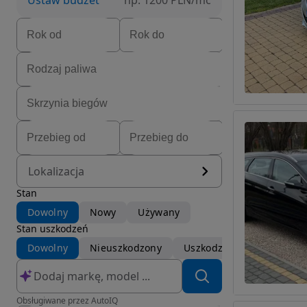
Ustaw budżet
np. 1200 PLN/mc
Lokalizacja
Stan
Dowolny
Nowy
Używany
Stan uszkodzeń
Dowolny
Nieuszkodzony
Uszkodzony
Obsługiwane przez AutoIQ