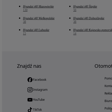
Hyundai i40 Mazowieckie
Hyundai i40 Śląskie
130
56
Hyundai i40 Wielkopolskie
Hyundai i40 Dolnośląskie
38
38
Hyundai i40 Lubuskie
Hyundai i40 Kujawsko-pomorsk
15
14
Znajdź nas
Otomo
Pom
Facebook
Konta
Instagram
Rekl
YouTube
Biur
Polit
TikTok