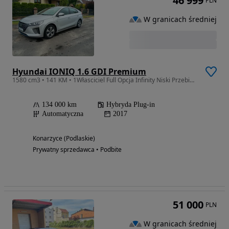
46 999
PLN
W granicach średniej
Hyundai IONIQ 1.6 GDI Premium
1580 cm3 • 141 KM • 1Własciciel Full Opcja Infinity Niski Przebieg Opłacony zarejestr
134 000 km
Hybryda Plug-in
Automatyczna
2017
Konarzyce (Podlaskie)
Prywatny sprzedawca • Podbite
51 000
PLN
W granicach średniej