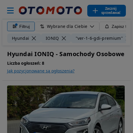
Zacznij
sprzedawać
Wybrane dla Ciebie
Filtruj
Zapisz filt
Hyundai
IONIQ
"ver-1-6-gdi-premium"
Hyundai IONIQ - Samochody Osobowe
Liczba ogłoszeń:
8
Jak pozycjonowane są ogłoszenia?