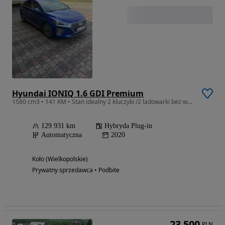
Hyundai IONIQ 1.6 GDI Premium
1580 cm3 • 141 KM • Stan idealny 2 kluczyki /2 ladowarki bez wkladu lift bardzo bogata wer
129 931 km
Hybryda Plug-in
Automatyczna
2020
Koło (Wielkopolskie)
Prywatny sprzedawca • Podbite
23 500
PLN