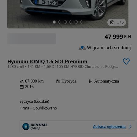
1
/
6
47 999
PLN
W granicach średniej
Hyundai IONIQ 1.6 GDI Premium
1580 cm3 • 141 KM • 1,6GDI 105 KM HYBRID Climatronic Podgrzewane Fotele Sper Stan ASO Raty
67 000 km
Hybryda
Automatyczna
2016
Łęczyca (Łódzkie)
Firma • Opublikowano
Zobacz ogłoszenia