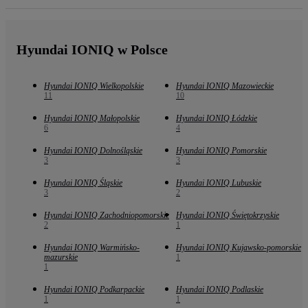
Hyundai IONIQ w Polsce
Hyundai IONIQ Wielkopolskie
Hyundai IONIQ Mazowieckie
11
10
Hyundai IONIQ Małopolskie
Hyundai IONIQ Łódzkie
6
4
Hyundai IONIQ Dolnośląskie
Hyundai IONIQ Pomorskie
3
3
Hyundai IONIQ Śląskie
Hyundai IONIQ Lubuskie
3
2
Hyundai IONIQ Zachodniopomorskie
Hyundai IONIQ Świętokrzyskie
2
1
Hyundai IONIQ Warmińsko-
Hyundai IONIQ Kujawsko-pomorskie
mazurskie
1
1
Hyundai IONIQ Podkarpackie
Hyundai IONIQ Podlaskie
1
1