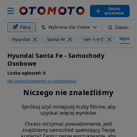
Zacznij
sprzedawać
Wybrane dla Ciebie
Filtruj
Zapisz filt
Wyczyść f
Hyundai
Santa Fe
"ver-1-6-t"
Hyundai Santa Fe - Samochody
Osobowe
Liczba ogłoszeń:
0
Jak pozycjonowane są ogłoszenia?
Niczego nie znaleźliśmy
Spróbuj użyć mniejszej liczby filtrów, aby
uzyskać więcej wyników.
Chcesz otrzymać powiadomienie, jeśli
znajdziemy samochód spełniający Twoje
kryteria? Zapisz swoje wyszukiwanie, aby