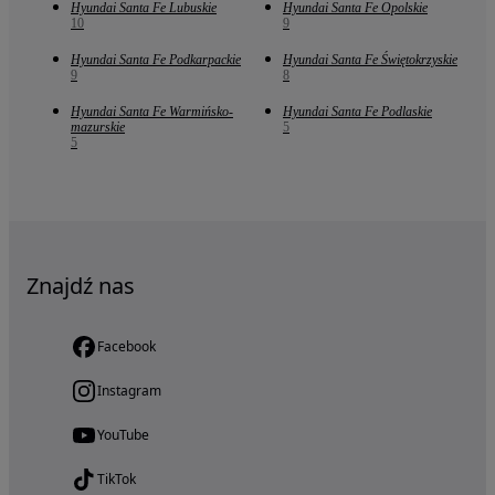
Hyundai Santa Fe Lubuskie
Hyundai Santa Fe Opolskie
10
9
Hyundai Santa Fe Podkarpackie
Hyundai Santa Fe Świętokrzyskie
9
8
Hyundai Santa Fe Warmińsko-
Hyundai Santa Fe Podlaskie
mazurskie
5
5
Znajdź nas
Facebook
Instagram
YouTube
TikTok