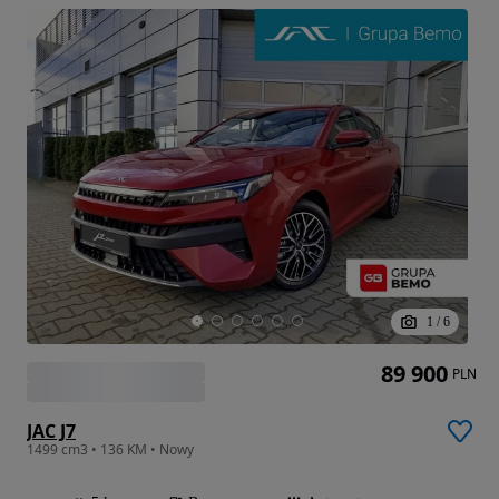
1
/
6
89 900
PLN
JAC J7
1499 cm3 • 136 KM • Nowy