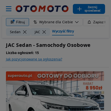
Zacznij
sprzedawać
Wybrane dla Ciebie
Filtruj
Zapisz filt
Wyczyść filtry
Sedan
JAC
JAC Sedan - Samochody Osobowe
Liczba ogłoszeń:
15
Jak pozycjonowane są ogłoszenia?