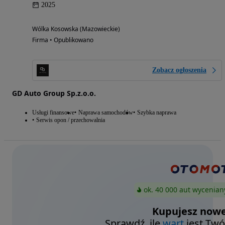
2025
Wólka Kosowska (Mazowieckie)
Firma • Opublikowano
Zobacz ogłoszenia
GD Auto Group Sp.z.o.o.
Usługi finansowe
Naprawa samochodów
Szybka naprawa
Serwis opon / przechowalnia
ok. 40 000 aut wycenian
Kupujesz nowe
Sprawdź, ile
wart
jest Twó