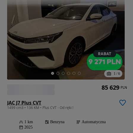
1
/
6
85 629
PLN
JAC J7 Plus CVT
1499 cm3 • 136 KM • Plus CVT - Od ręki !
1 km
Benzyna
Automatyczna
2025