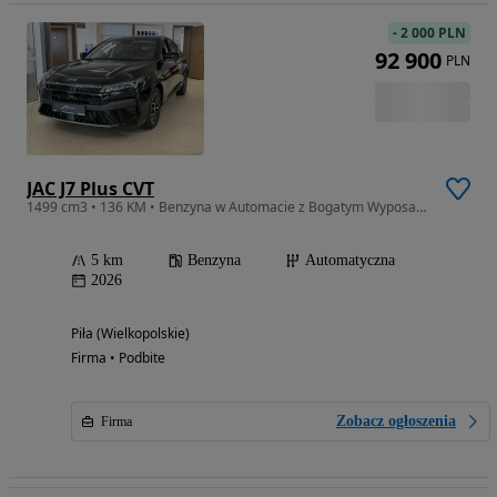
-
2 000 PLN
92 900
PLN
JAC J7 Plus CVT
1499 cm3 • 136 KM • Benzyna w Automacie z Bogatym Wyposażeniem
5 km
Benzyna
Automatyczna
2026
Piła (Wielkopolskie)
Firma • Podbite
Zobacz ogłoszenia
Firma