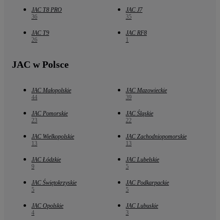
JAC T8 PRO
JAC J7
36
35
JAC T9
JAC RF8
26
1
JAC w Polsce
JAC Małopolskie
JAC Mazowieckie
44
39
JAC Pomorskie
JAC Śląskie
23
22
JAC Wielkopolskie
JAC Zachodniopomorskie
13
13
JAC Łódzkie
JAC Lubelskie
9
5
JAC Świętokrzyskie
JAC Podkarpackie
5
5
JAC Opolskie
JAC Lubuskie
4
3