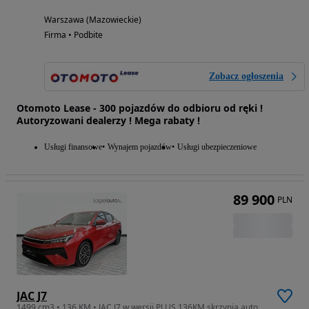
Warszawa (Mazowieckie)
Firma • Podbite
Zobacz ogłoszenia
Otomoto Lease - 300 pojazdów do odbioru od ręki !
Autoryzowani dealerzy ! Mega rabaty !
Usługi finansowe
Wynajem pojazdów
Usługi ubezpieczeniowe
89 900
PLN
JAC J7
1499 cm3 • 136 KM • JAC J7 w wersji PLUS 136KM skrzynia automatyczna