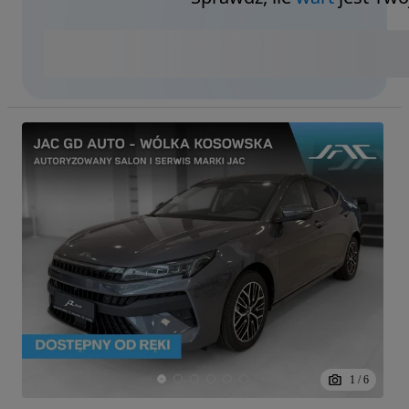
1
/
6