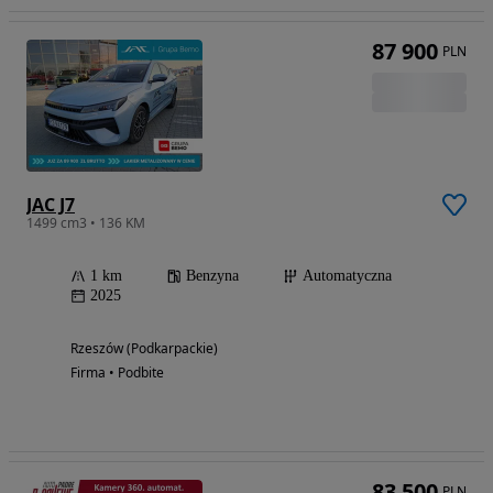
87 900
PLN
JAC J7
1499 cm3 • 136 KM
1 km
Benzyna
Automatyczna
2025
Rzeszów (Podkarpackie)
Firma • Podbite
83 500
PLN