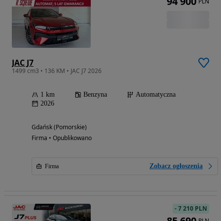
94 900
PLN
JAC J7
1499 cm3 • 136 KM • JAC J7 2026
1 km
Benzyna
Automatyczna
2026
Gdańsk (Pomorskie)
Firma • Opublikowano
Zobacz ogłoszenia
Firma
-
7 210 PLN
85 690
PLN