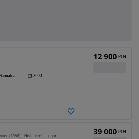
12 900
PLN
Manualna
2000
39 000
PLN
3960 cm3 • 178 KM • Kultowy Jeep Cherokee 4.0 Limited (1998) – Niski przebieg, garażowany!