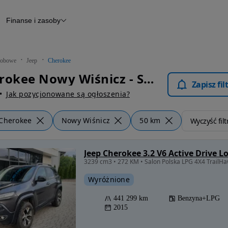
Finanse i zasoby
chody
Finansowanie
Leasing
dy
Narzędzie do wyceny samochodu
tryczne
Raport z inspekcji
obowe
Jeep
Cherokee
m
Raport historii pojazdu
Jeep Cherokee Nowy Wiśnicz - Samochody Osobowe
Otomoto News
Zapisz fi
wane
Jak pozycjonowane są ogłoszenia?
Cherokee
Nowy Wiśnicz
50 km
Wyczyść filt
Jeep Cherokee 3.2 V6 Active Drive L
Wyróżnione
441 299 km
Benzyna+LPG
2015