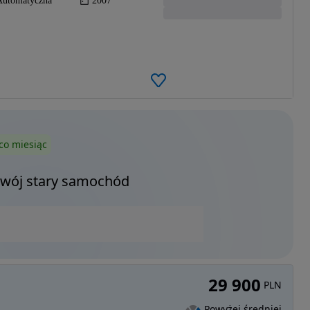
Automatyczna
2007
co miesiąc
Twój stary samochód
29 900
PLN
Powyżej średniej