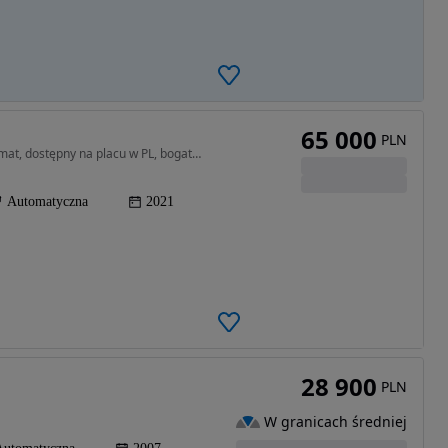
65 000
PLN
1994 cm3 • 270 KM • 2.4 Tigershark, 9biegów automat, dostępny na placu w PL, bogata wersja
Automatyczna
2021
28 900
PLN
W granicach średniej