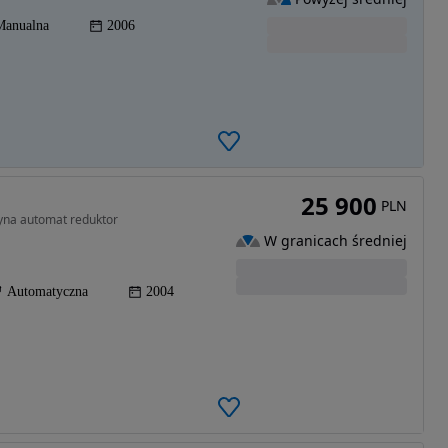
Manualna
2006
25 900
PLN
zyna automat reduktor
W granicach średniej
Automatyczna
2004