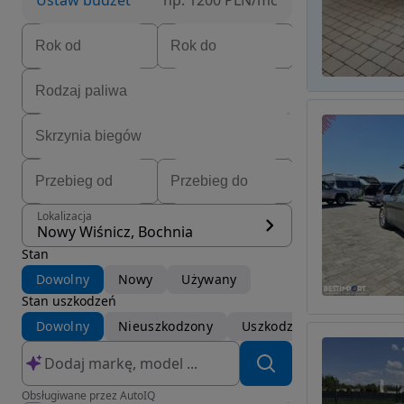
Ustaw budżet
np. 1200 PLN/mc
Lokalizacja
Nowy Wiśnicz, Bochnia
Stan
Dowolny
Nowy
Używany
Stan uszkodzeń
Dowolny
Nieuszkodzony
Uszkodzony
Obsługiwane przez AutoIQ