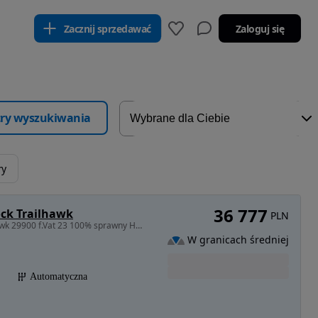
Zacznij sprzedawać
Zaloguj się
ltry wyszukiwania
ry
36 777
ock Trailhawk
PLN
3239 cm3 • 272 KM • Salon Polska LPG 4X4 TrailHawk 29900 f.Vat 23 100% sprawny Hak
W granicach średniej
Automatyczna