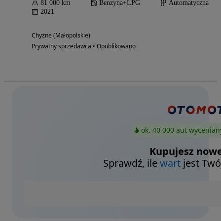
81 000 km
Benzyna+LPG
Automatyczna
2021
Chyżne (Małopolskie)
Prywatny sprzedawca • Opublikowano
ok. 40 000 aut wycenian
Kupujesz nowe
Sprawdź, ile
wart
jest Twó