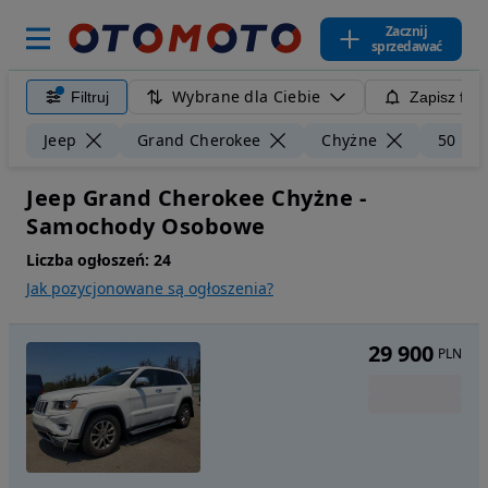
Zacznij
sprzedawać
Wybrane dla Ciebie
Filtruj
Zapisz filt
Jeep
Grand Cherokee
Chyżne
50 km
Jeep Grand Cherokee Chyżne -
Samochody Osobowe
Liczba ogłoszeń:
24
Jak pozycjonowane są ogłoszenia?
29 900
PLN