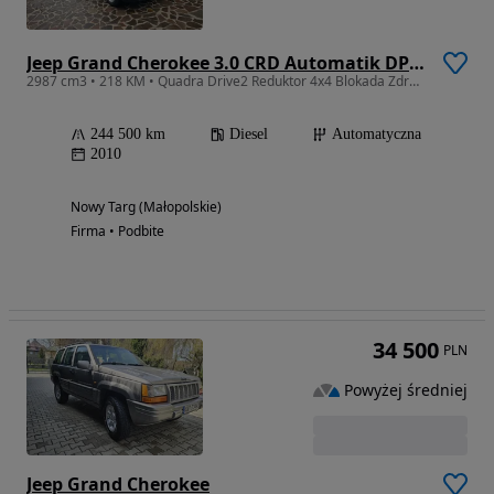
Jeep Grand Cherokee 3.0 CRD Automatik DPF Laredo
2987 cm3 • 218 KM • Quadra Drive2 Reduktor 4x4 Blokada Zdrowy Zadbany
244 500 km
Diesel
Automatyczna
2010
Nowy Targ (Małopolskie)
Firma • Podbite
34 500
PLN
Powyżej średniej
Jeep Grand Cherokee