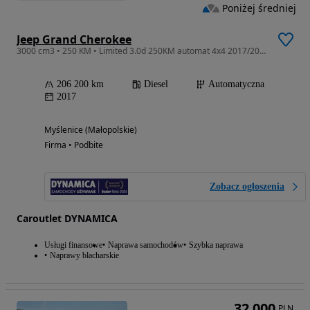
Poniżej średniej
Jeep Grand Cherokee
3000 cm3 • 250 KM • Limited 3.0d 250KM automat 4x4 2017/2018 r., salon PL, HAK, kpl. opon
206 200 km
Diesel
Automatyczna
2017
Myślenice (Małopolskie)
Firma • Podbite
Zobacz ogłoszenia
Caroutlet DYNAMICA
Usługi finansowe
Naprawa samochodów
Szybka naprawa
Naprawy blacharskie
32 000
PLN