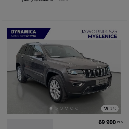
1
/
6
69 900
PLN