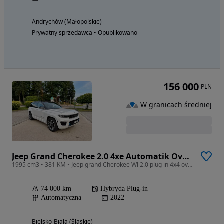
Andrychów (Małopolskie)
Prywatny sprzedawca • Opublikowano
156 000
PLN
W granicach średniej
Jeep Grand Cherokee 2.0 4xe Automatik Overland
1995 cm3 • 381 KM • Jeep grand Cherokee Wl 2.0 plug in 4x4 overland faktura marża leasing!
74 000 km
Hybryda Plug-in
Automatyczna
2022
Bielsko-Biała (Śląskie)