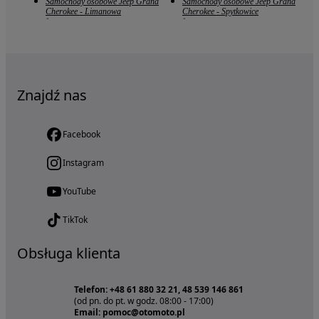
Samochody osobowe Jeep Grand
Samochody osobowe Jeep Grand
Cherokee - Limanowa
Cherokee - Spytkowice
1
1
Znajdź nas
Facebook
Instagram
YouTube
TikTok
Obsługa klienta
Telefon: +48 61 880 32 21, 48 539 146 861
(od pn. do pt. w godz. 08:00 - 17:00)
Email: pomoc@otomoto.pl