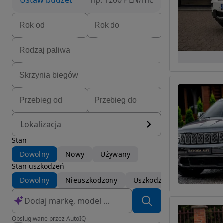
Ustaw budżet
np. 1200 PLN/mc
Lokalizacja
Stan
Dowolny
Nowy
Używany
Stan uszkodzeń
Dowolny
Nieuszkodzony
Uszkodzony
Obsługiwane przez AutoIQ