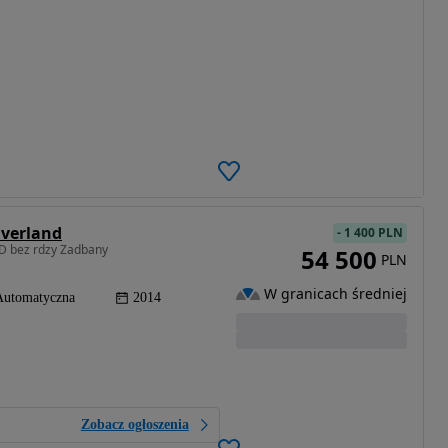
Overland
-
1 400 PLN
D bez rdzy Zadbany
54 500
PLN
W granicach średniej
Automatyczna
2014
Zobacz ogłoszenia