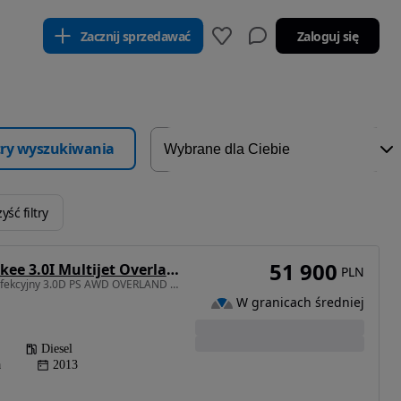
Zacznij sprzedawać
Zaloguj się
ltry wyszukiwania
yść filtry
51 900
Jeep Grand Cherokee 3.0I Multijet Overland
PLN
2987 cm3 • 241 KM • Perfekcyjny 3.0D PS AWD OVERLAND Skóra Kamera Progi MAX
W granicach średniej
Diesel
a
2013