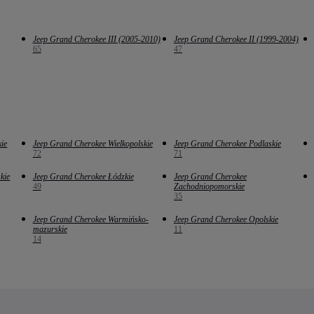
Jeep Grand Cherokee III (2005-2010)
Jeep Grand Cherokee II (1999-2004)
65
47
ie
Jeep Grand Cherokee Wielkopolskie
Jeep Grand Cherokee Podlaskie
72
71
kie
Jeep Grand Cherokee Łódzkie
Jeep Grand Cherokee
49
Zachodniopomorskie
35
Jeep Grand Cherokee Warmińsko-
Jeep Grand Cherokee Opolskie
mazurskie
11
14