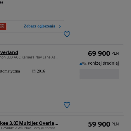
e)
Zobacz ogłoszenia
69 900
Overland
PLN
2987 cm3 • 250 KM • 3.0D 250KM 4x4 Overland Xenon LED ACC Kamera Nav Lane Ass BLIS Panoram
Poniżej średniej
utomatyczna
2016
59 900
Jeep Grand Cherokee 3.0I Multijet Overland
PLN
2987 cm3 • 250 KM • 3.0D 250Km AWD Navi Ledy Automat Xenon