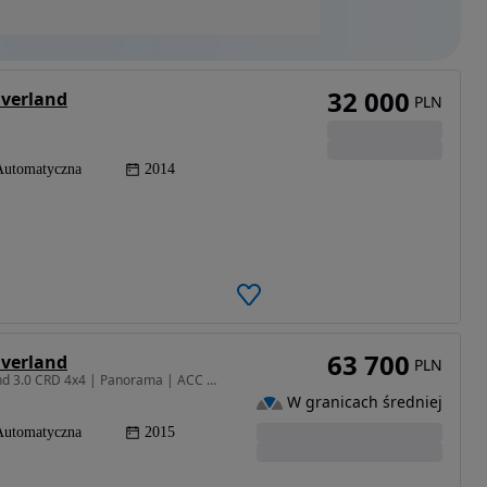
32 000
Overland
PLN
Automatyczna
2014
63 700
Overland
PLN
2987 cm3 • 250 KM • Jeep Grand Cherokee Overland 3.0 CRD 4x4 | Panorama | ACC | BSM | FULL
W granicach średniej
Automatyczna
2015