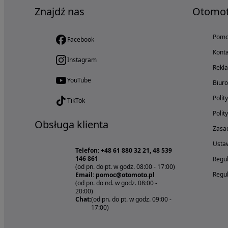
Znajdź nas
Otomo
Pom
Facebook
Konta
Instagram
Rekl
YouTube
Biur
Polit
TikTok
Polit
Obsługa klienta
Zasad
Ustaw
Telefon: +48 61 880 32 21, 48 539
146 861
Regul
(od pn. do pt. w godz. 08:00 - 17:00)
Regul
Email: pomoc@otomoto.pl
(od pn. do nd. w godz. 08:00 -
20:00)
Chat:
(od pn. do pt. w godz. 09:00 -
17:00)