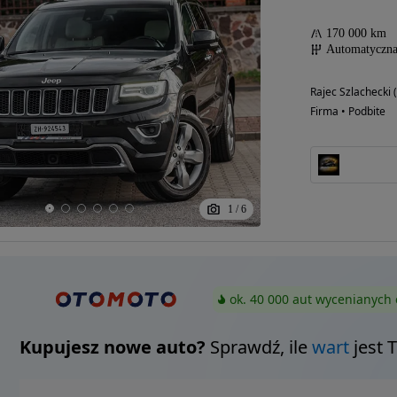
170 000 km
Automatyczn
Rajec Szlachecki
Firma • Podbite
1
/
6
ok. 40 000 aut wycenianych 
Kupujesz nowe auto?
Sprawdź, ile
wart
jest 