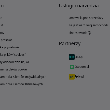
to
Usługi i narzędzia
oc
Umowa kupna sprzedaży
kt
Ile jest wart Twój samochód?
ama
Finansowanie
o prasowe
Partnerzy
yka prywatności
yka plików "cookies"
OLX.pl
y odpowiedzialnej AI
Otodom.pl
ienia plików cookie
Fixly.pl
amin dla Klientów Indywidualnych
amin dla Klientów Biznesowych