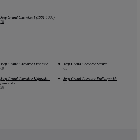
Jeep Grand Cherokee I (1991-1999)
20
Jeep Grand Cherokee Lubelskie
Jeep Grand Cherokee Śląskie
69
65
Jeep Grand Cherokee Kujawsko-
Jeep Grand Cherokee Podkarpackie
pomorskie
23
26