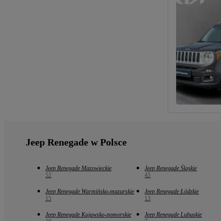
Jeep Renegade w Polsce
Jeep Renegade Mazowieckie
Jeep Renegade Śląskie
52
45
Jeep Renegade Warmińsko-mazurskie
Jeep Renegade Łódzkie
15
13
Jeep Renegade Kujawsko-pomorskie
Jeep Renegade Lubuskie