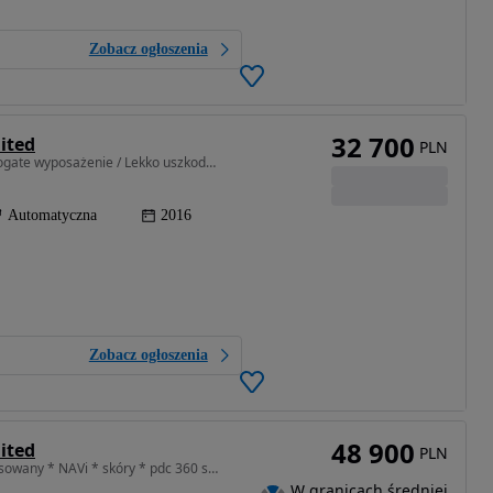
Zobacz ogłoszenia
32 700
ited
PLN
1368 cm3 • 140 KM • 1.4 benzyna Automat 2016 Bogate wyposażenie / Lekko uszkodzony
Automatyczna
2016
Zobacz ogłoszenia
48 900
ited
PLN
1368 cm3 • 140 KM • 1.4 140KM * automat * serwisowany * NAVi * skóry * pdc 360 stopni
W granicach średniej