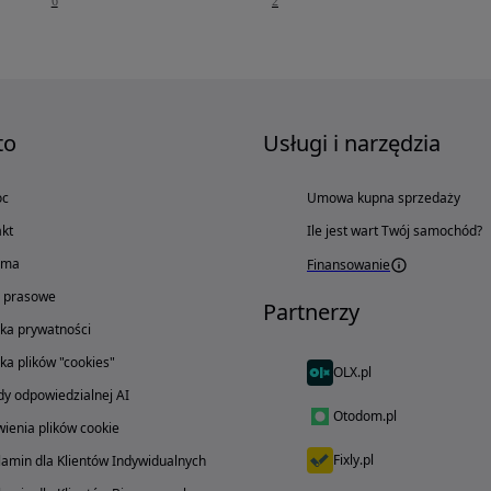
6
2
to
Usługi i narzędzia
oc
Umowa kupna sprzedaży
kt
Ile jest wart Twój samochód?
ama
Finansowanie
o prasowe
Partnerzy
yka prywatności
yka plików "cookies"
OLX.pl
y odpowiedzialnej AI
Otodom.pl
ienia plików cookie
Fixly.pl
amin dla Klientów Indywidualnych