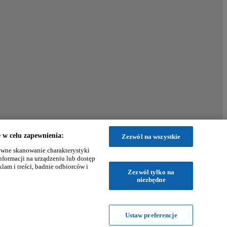
w celu zapewnienia:
Zezwól na wszystkie
wne skanowanie charakterystyki
nformacji na urządzeniu lub dostęp
klam i treści, badnie odbiorców i
Zezwól tylko na
niezbędne
Ustaw preferencje