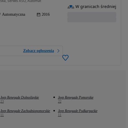
olska, Serwis ASO, Automat
W granicach średniej
Automatyczna
2016
Zobacz ogłoszenia
Jeep Renegade Dolnośląskie
Jeep Renegade Pomorskie
23
22
Jeep Renegade Zachodniopomorskie
Jeep Renegade Podkarpackie
11
11