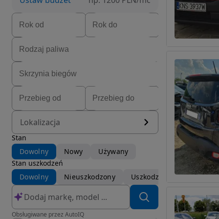
Ustaw budżet
np. 1200 PLN/mc
Lokalizacja
Stan
Dowolny
Nowy
Używany
Stan uszkodzeń
Dowolny
Nieuszkodzony
Uszkodzony
Obsługiwane przez AutoIQ