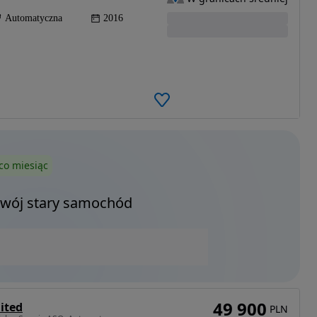
Automatyczna
2016
co miesiąc
Twój stary samochód
49 900
ited
PLN