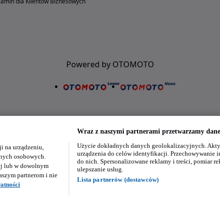
amin dla Klientów Biznesowych
Powered by OTOMOTO
Wraz z naszymi partnerami przetwarzamy dane 
Użycie dokładnych danych geolokalizacyjnych. Akty
i na urządzeniu,
Nasze aplikacje w twoim telefonie
urządzenia do celów identyfikacji. Przechowywanie i
danych osobowych.
do nich. Spersonalizowane reklamy i treści, pomiar re
ej lub w dowolnym
ulepszanie usług.
aszym partnerom i nie
Lista partnerów (dostawców)
atności