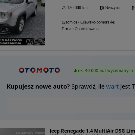
130 000 km
Benzyna
Łysomice (Kujawsko-pomorskie)
Firma • Opublikowano
ok. 40 000 aut wycenianych 
Kupujesz nowe auto?
Sprawdź, ile
wart
jest 
Jeep Renegade 1.4 MultiAir DSG Lim