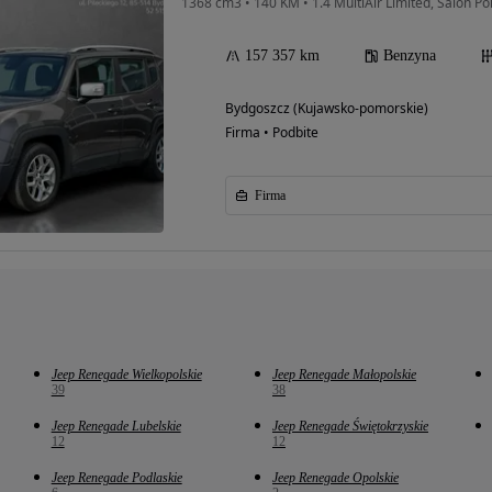
1368 cm3 • 140 KM • 1.4 MultiAir Limited, Salon P
157 357 km
Benzyna
Bydgoszcz (Kujawsko-pomorskie)
Firma • Podbite
Firma
Jeep Renegade Wielkopolskie
Jeep Renegade Małopolskie
39
38
Jeep Renegade Lubelskie
Jeep Renegade Świętokrzyskie
12
12
Jeep Renegade Podlaskie
Jeep Renegade Opolskie