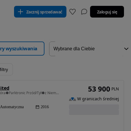
Zacznij sprzedawać
Zaloguj się
ltry wyszukiwania
iltry
53 900
ited
PLN
1368 cm3 • 140 KM • LIMITED●Automat●Jasna Skóra●Parktronic Przód/Tył●z Niemiec●Zobacz
W granicach średniej
Automatyczna
2016