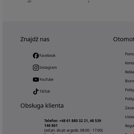
10
7
Znajdź nas
Otomo
Pom
Facebook
Konta
Instagram
Rekl
YouTube
Biur
Polit
TikTok
Polit
Obsługa klienta
Zasad
Ustaw
Telefon: +48 61 880 32 21, 48 539
146 861
Regul
(od pn. do pt. w godz. 08:00 - 17:00)