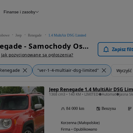
Finanse i zasoby
chody
Finansowanie
Leasing
dy
Narzędzie do wyceny samochodu
tryczne
Raport z inspekcji
obowe
Jeep
Renegade
1.4 MultiAir DSG Limited
m
Raport historii pojazdu
Jeep Renegade - Samochody Osobowe
Otomoto News
Zapisz fi
wane
Jak pozycjonowane są ogłoszenia?
Renegade
"ver-1-4-multiair-dsg-limited"
Wyczyść f
Jeep Renegade 1.4 MultiAir DSG Lim
84 000 km
Benzyna
Korzenna (Małopolskie)
Firma • Opublikowano