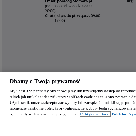
Regul
Email: pomoc@otomoto.pl
(od pn. do nd. w godz. 08:00 -
20:00)
Chat:
(od pn. do pt. w godz. 09:00 -
17:00)
Dbamy o Twoją prywatność
My i nasi
375
partnerzy przechowujemy lub uzyskujemy dostęp do informacj
takich jak unikalne identyfikatory w plikach cookie w celu przetwarzania 
Użytkownik może zaakceptować wybory lub zarządzać nimi, klikając poniż
momencie na stronie polityki prywatności. Te wybory będą sygnalizowane n
będą miały wpływu na dane przeglądania.
Polityka cookies,
Polityka Pryw