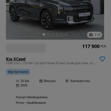
1
/
6
117 900
PLN
Kia XCeed
1598 cm3 • 150 KM • Już jest!! Nowy XCeed, atrakcyjna cena, różne kolory, sprawdź!!
Wyróżnione
10 km
Benzyna
Automatyczna
2026
Poznań (Wielkopolskie)
Firma • Opublikowano