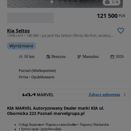
1
/
6
121 500
PLN
Kia Seltos
1598 cm3 • 180 KM • Już jest! Kia Seltos! Oferta dla firm, atrakcyjna cena, różne kolory!
Wyróżnione
10 km
Benzyna
Manualna
2026
Poznań (Wielkopolskie)
Firma • Opublikowano
Zobacz ogłoszenia
KIA MARVEL Autoryzowany Dealer marki KIA ul.
Obornicka 223 Poznań marvelgrupa.pl
Usługi finansowe
Naprawa samochodów
Naprawy blacharskie
Serwis opon / przechowalnia