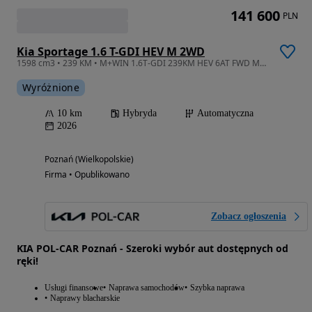
141 600
PLN
Kia Sportage 1.6 T-GDI HEV M 2WD
1598 cm3 • 239 KM • M+WIN 1.6T-GDI 239KM HEV 6AT FWD MY26 Kredyt 50/50 0%, Leasing od 100%
Wyróżnione
10 km
Hybryda
Automatyczna
2026
Poznań (Wielkopolskie)
Firma • Opublikowano
Zobacz ogłoszenia
KIA POL-CAR Poznań - Szeroki wybór aut dostępnych od
ręki!
Usługi finansowe
Naprawa samochodów
Szybka naprawa
Naprawy blacharskie