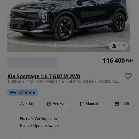
1
/
6
116 400
PLN
Kia Sportage 1.6 T-GDI M 2WD
1598 cm3 • 150 KM • M+SMT 1.6 T-GDI 150KM 6MT, RP2026, Od ręki! Promocyjne Finansowanie!
Wyróżnione
5 km
Benzyna
Manualna
2026
Poznań (Wielkopolskie)
Firma • Opublikowano