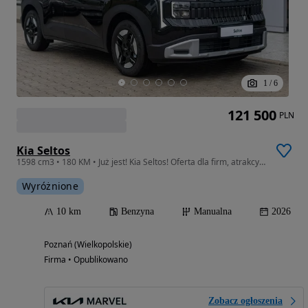
1
/
6
121 500
PLN
Kia Seltos
1598 cm3 • 180 KM • Już jest! Kia Seltos! Oferta dla firm, atrakcyjna cena, różne kolory!
Wyróżnione
10 km
Benzyna
Manualna
2026
Poznań (Wielkopolskie)
Firma • Opublikowano
Zobacz ogłoszenia