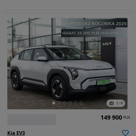
1
/
6
149 900
PLN
Kia EV3