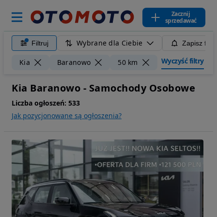
Zacznij
sprzedawać
Wybrane dla Ciebie
Filtruj
Zapisz filt
Wyczyść filtry
Kia
Baranowo
50 km
Kia Baranowo - Samochody Osobowe
Liczba ogłoszeń:
533
Jak pozycjonowane są ogłoszenia?