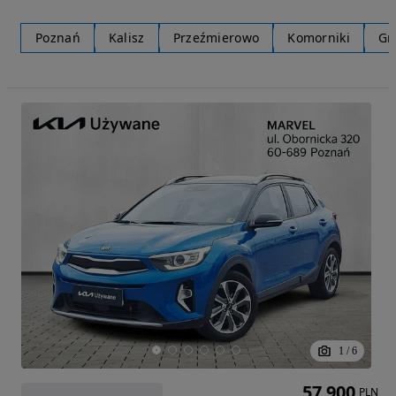
Poznań
Kalisz
Przeźmierowo
Komorniki
Gn
1
/
6
57 900
PLN