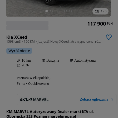
1
/
6
117 900
PLN
Kia XCeed
1598 cm3 • 150 KM • Już jest!! Nowy XCeed, atrakcyjna cena, różne kolory, sprawdź!!
Wyróżnione
10 km
Benzyna
Automatyczna
2026
Poznań (Wielkopolskie)
Firma • Opublikowano
Zobacz ogłoszenia
KIA MARVEL Autoryzowany Dealer marki KIA ul.
Obornicka 223 Poznań marvelgrupa.pl