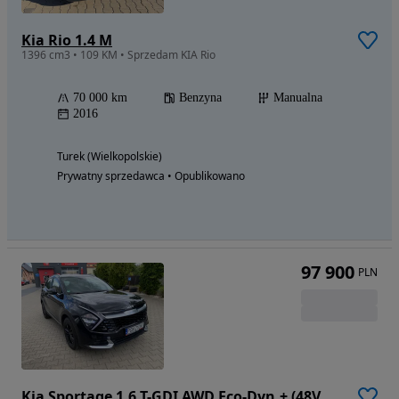
Kia Rio 1.4 M
1396 cm3 • 109 KM • Sprzedam KIA Rio
70 000 km
Benzyna
Manualna
2016
Turek (Wielkopolskie)
Prywatny sprzedawca • Opublikowano
97 900
PLN
Kia Sportage 1.6 T-GDI AWD Eco-Dyn.+ (48V M-H) DCT Spirit