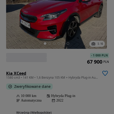
1
/
6
-
1 000 PLN
67 900
PLN
Kia XCeed
1580 cm3 • 141 KM • 1,6 Benzyna 105 KM + Hybryda Plug-in Automat GWARANCJA Zamiana Zarej.
Zweryfikowane dane
10 000 km
Hybryda Plug-in
Automatyczna
2022
Września (Wielkopolskie)