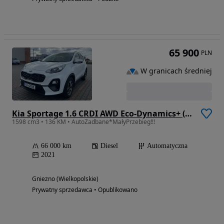
65 900
PLN
W granicach średniej
Kia Sportage 1.6 CRDI AWD Eco-Dynamics+ (48V M-H) DCT Black Edition
1598 cm3 • 136 KM • AutoZadbane*MałyPrzebieg!!!
66 000 km
Diesel
Automatyczna
2021
Gniezno (Wielkopolskie)
Prywatny sprzedawca • Opublikowano