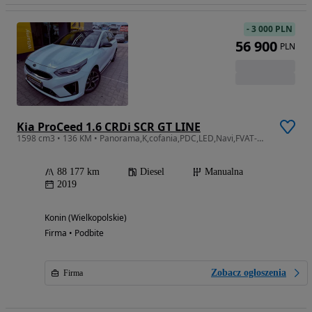
-
3 000 PLN
56 900
PLN
Kia ProCeed 1.6 CRDi SCR GT LINE
1598 cm3 • 136 KM • Panorama,K,cofania,PDC,LED,Navi,FVAT-Marża
88 177 km
Diesel
Manualna
2019
Konin (Wielkopolskie)
Firma • Podbite
Zobacz ogłoszenia
Firma