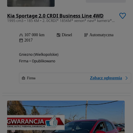
Kia Sportage 2.0 CRDI Business Line 4WD
1995 cm3 • 185 KM • 2. 0CRDI* 185KM* xenon* navi* kamera* 107000km
107 000 km
Diesel
Automatyczna
2017
Gniezno (Wielkopolskie)
Firma • Opublikowano
Zobacz ogłoszenia
Firma