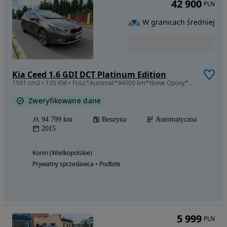
42 900
PLN
W granicach średniej
Kia Ceed 1.6 GDI DCT Platinum Edition
1591 cm3 • 135 KM • FULL*Automat*94000 km*Nowe Opony*PełenSERWIS*Kamera*AsystentParkowania
Zweryfikowane dane
94 799 km
Benzyna
Automatyczna
2015
Konin (Wielkopolskie)
Prywatny sprzedawca • Podbite
5 999
PLN