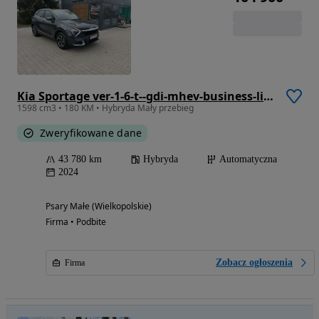
Kia Sportage ver-1-6-t--gdi-mhev-business-line-4wd-dct
1598 cm3 • 180 KM • Hybryda Mały przebieg
Zweryfikowane dane
43 780 km
Hybryda
Automatyczna
2024
Psary Małe (Wielkopolskie)
Firma • Podbite
Zobacz ogłoszenia
Firma