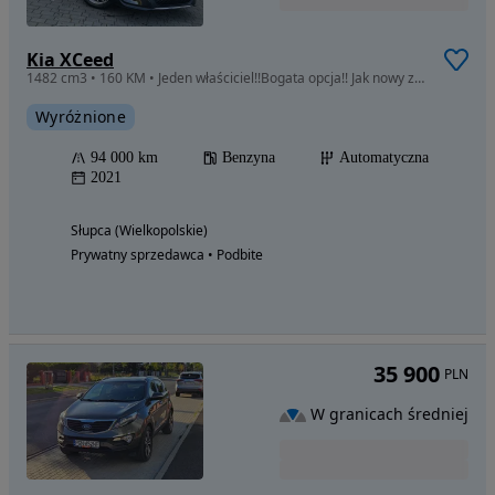
Kia XCeed
1482 cm3 • 160 KM • Jeden właściciel!!Bogata opcja!! Jak nowy z Niemiec!!!
Wyróżnione
94 000 km
Benzyna
Automatyczna
2021
Słupca (Wielkopolskie)
Prywatny sprzedawca • Podbite
35 900
PLN
W granicach średniej