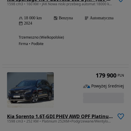
1598 cm3 • 160 KM • JAK Nowa niski przebieg automat 18000 km Niemcy Zarejestr
18 000 km
Benzyna
Automatyczna
2024
Trzemeszno (Wielkopolskie)
Firma • Podbite
179 900
PLN
Powyżej średniej
Kia Sorento 1.6T-GDI PHEV AWD OPF Platinum
1598 cm3 • 252 KM • Platinium 252KM+Podgrzewane/Wentylowane Fotele+Kierownica+Kamera+Hak