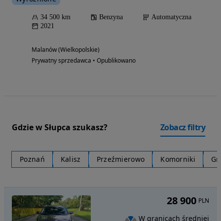
34 500 km
Benzyna
Automatyczna
2021
Malanów (Wielkopolskie)
Prywatny sprzedawca • Opublikowano
Gdzie w Słupca szukasz?
Zobacz filtry
Poznań
Kalisz
Przeźmierowo
Komorniki
Gn
28 900
PLN
W granicach średniej