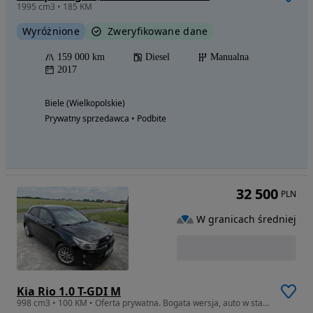
1995 cm3 • 185 KM
Wyróżnione
Zweryfikowane dane
159 000 km
Diesel
Manualna
2017
Biele (Wielkopolskie)
Prywatny sprzedawca • Podbite
32 500
PLN
W granicach średniej
Kia Rio 1.0 T-GDI M
998 cm3 • 100 KM • Oferta prywatna. Bogata wersja, auto w stanie bdb