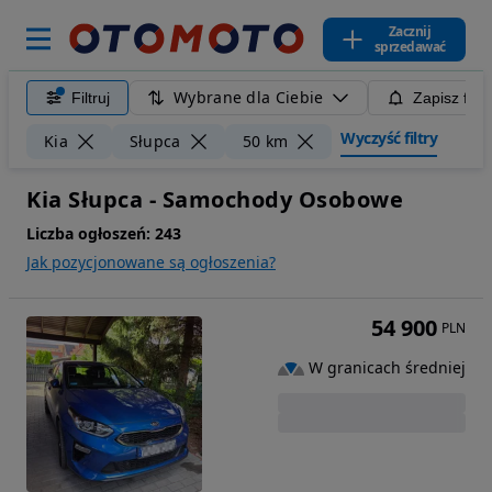
Zacznij
sprzedawać
Wybrane dla Ciebie
Filtruj
Zapisz filt
Wyczyść filtry
Kia
Słupca
50 km
Kia Słupca - Samochody Osobowe
Liczba ogłoszeń:
243
Jak pozycjonowane są ogłoszenia?
54 900
PLN
W granicach średniej