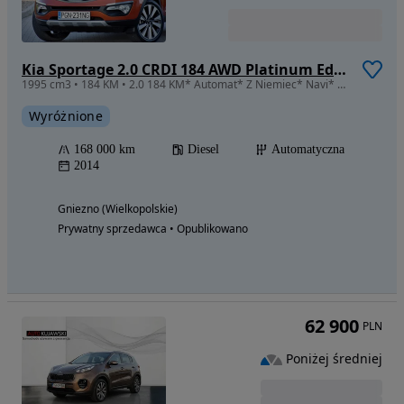
Kia Sportage 2.0 CRDI 184 AWD Platinum Edition
1995 cm3 • 184 KM • 2.0 184 KM* Automat* Z Niemiec* Navi* Kamera*Grzane fotele* Nowe opony
Wyróżnione
168 000 km
Diesel
Automatyczna
2014
Gniezno (Wielkopolskie)
Prywatny sprzedawca • Opublikowano
62 900
PLN
Poniżej średniej