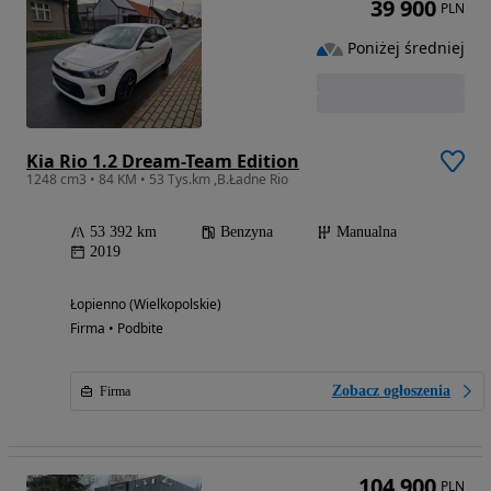
39 900
PLN
Poniżej średniej
Kia Rio 1.2 Dream-Team Edition
1248 cm3 • 84 KM • 53 Tys.km ,B.Ładne Rio
53 392 km
Benzyna
Manualna
2019
Łopienno (Wielkopolskie)
Firma • Podbite
Zobacz ogłoszenia
Firma
104 900
PLN