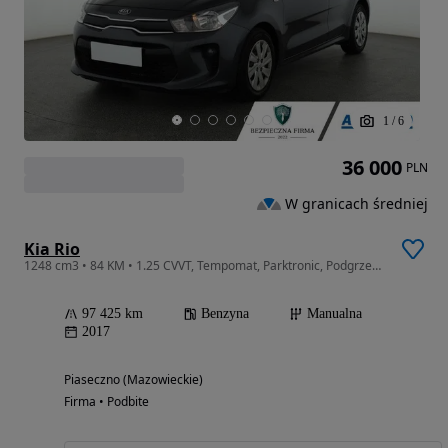
1
/
6
36 000
PLN
W granicach średniej
Kia Rio
1248 cm3 • 84 KM • 1.25 CVVT, Tempomat, Parktronic, Podgrzewane siedzienia
97 425 km
Benzyna
Manualna
2017
Piaseczno (Mazowieckie)
Firma • Podbite