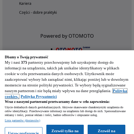
Kariera
Części - dobre praktyki
Powered by OTOMOTO
Dbamy o Twoją prywatność
My i nasi
375
partnerzy przechowujemy lub uzyskujemy dostęp do
informacji na urządzeniu, takich jak unikalne identyfikatory w plikach
cookie w celu przetwarzania danych osobowych. Użytkownik może
zaakceptować wybory lub zarządzać nimi, klikając poniżej lub w dowolnym
momencie na stronie polityki prywatności. Te wybory będą sygnalizowane
naszym partnerom i nie będą miały wpływu na dane przeglądania.
Polityka
Nasze aplikacje w twoim telefonie
cookies,
Polityka Prywatności
Wraz z naszymi partnerami przetwarzamy dane w celu zapewnienia:
Użycie dokładnych danych geolokalizacyjnych. Aktywne skanowanie charakterystyki urządzenia do
celów identyfikacji. Przechowywanie informacji na urządzeniu lub dostęp do nich. Spersonalizowane
reklamy i treści, pomiar reklam i treści, badnie odbiorców i ulepszanie usług.
Lista partnerów (dostawców)
Zezwól tylko na
Zezwól na
Ustaw preferencje