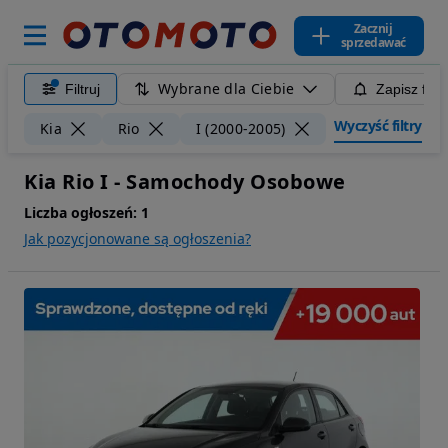
Zacznij
sprzedawać
Wybrane dla Ciebie
Filtruj
Zapisz filt
Wyczyść filtry
Kia
Rio
I (2000-2005)
Kia Rio I - Samochody Osobowe
Liczba ogłoszeń:
1
Jak pozycjonowane są ogłoszenia?