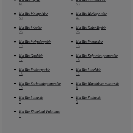
61
53
Kia Rio Małopolskie
Kia Rio Wielkopolskie
50
47
Kia Rio Łódzkie
Kia Rio Dolnośląskie
28
26
Kia Rio Świętokrzyskie
Kia Rio Pomorskie
19
18
Kia Rio Opolskie
Kia Rio Kujawsko-pomorskie
17
16
Kia Rio Podkarpackie
Kia Rio Lubelskie
16
12
Kia Rio Zachodniopomorskie
Kia Rio Warmińsko-mazurskie
10
8
Kia Rio Lubuskie
Kia Rio Podlaskie
7
3
Kia Rio Rhineland-Palatinate
1