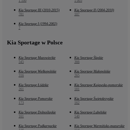
1 100
1 005
Kia Sportage III (2010-2015)
Kia Sportage II (2004-2010)
781
107
Kia Sportage I (1994-2002)
7
Kia Sportage w Polsce
Kia Sportage Mazowieckie
Kia Sportage Śląskie
545
366
Kia Sportage Wielkopolskie
Kia Sportage Małopolskie
316
265
Kia Sportage Łódzkie
Kia Sportage Kujawsko-pomorskie
261
181
Kia Sportage Pomorskie
Kia Sportage Świętokrzyskie
173
162
Kia Sportage Dolnośląskie
Kia Sportage Lubelskie
161
140
Kia Sportage Podkarpackie
Kia Sportage Warmińsko-mazurskie