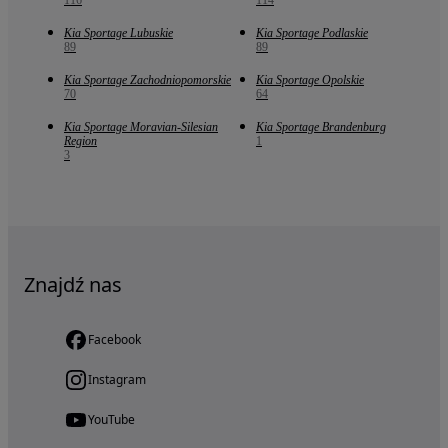
116
114
Kia Sportage Lubuskie
Kia Sportage Podlaskie
89
89
Kia Sportage Zachodniopomorskie
Kia Sportage Opolskie
70
64
Kia Sportage Moravian-Silesian
Kia Sportage Brandenburg
Region
1
3
Znajdź nas
Facebook
Instagram
YouTube