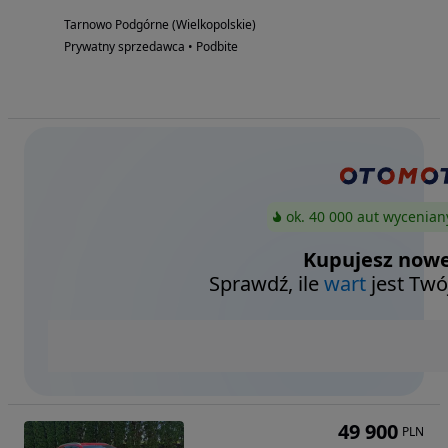
Tarnowo Podgórne (Wielkopolskie)
Prywatny sprzedawca • Podbite
ok. 40 000 aut wycenian
Kupujesz nowe
Sprawdź, ile
wart
jest Twó
49 900
PLN