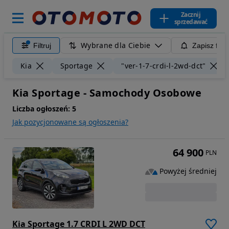
Zacznij
sprzedawać
Wybrane dla Ciebie
Filtruj
Zapisz filt
Kia
Sportage
"ver-1-7-crdi-l-2wd-dct"
Kia Sportage - Samochody Osobowe
Liczba ogłoszeń:
5
Jak pozycjonowane są ogłoszenia?
64 900
PLN
Powyżej średniej
Kia Sportage 1.7 CRDI L 2WD DCT