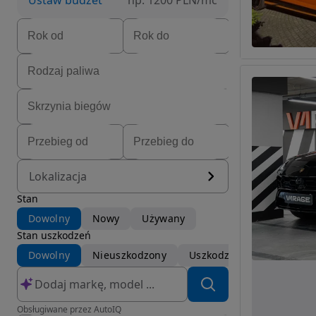
Ustaw budżet
np. 1200 PLN/mc
Lokalizacja
Stan
Dowolny
Nowy
Używany
Stan uszkodzeń
Dowolny
Nieuszkodzony
Uszkodzony
Obsługiwane przez AutoIQ