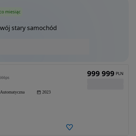
co miesiąc
Twój stary samochód
999 999
PLN
 666ps
Automatyczna
2023