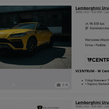
Lamborghini Uru
96 830 km
Automatyczn
Warszawa (Mazow
Firma • Podbite
VCENTRUM - W Centr
Usługi finansowe
N
Naprawy blacharsk
1
/
6
Lamborghini Uru
3996 cm3 • 800 KM • Sal