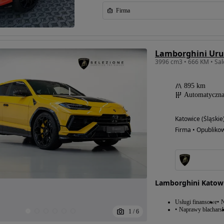
Firma
Lamborghini Uru
3996 cm3 • 666 KM • Sal
895 km
Automatyczn
Katowice (Śląskie
Firma • Opubliko
Lamborghini Katow
Usługi finansowe
N
Naprawy blacharsk
1
/
6