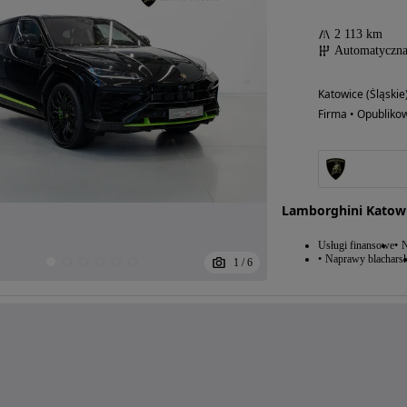
2 113 km
Automatyczn
Katowice (Śląskie
Firma • Opubliko
Lamborghini Katow
Usługi finansowe
N
Naprawy blacharsk
1
/
6