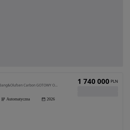
1 740 000
PLN
3996 cm3 • 799 KM • Urus SE 799ps Arancio Egon Bang&Olufsen Carbon GOTOWY OD RĘKI
Automatyczna
2026