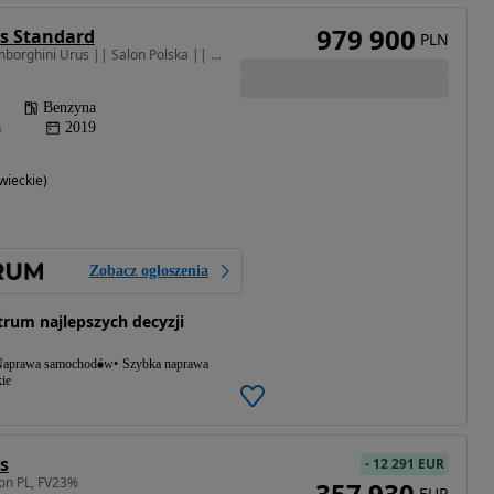
979 900
s Standard
PLN
3996 cm3 • 650 KM • Lamborghini Urus || Salon Polska || Bezwypadkowy || MANSORY|| VAT23%
Benzyna
a
2019
ieckie)
Zobacz ogłoszenia
um najlepszych decyzji
aprawa samochodów
Szybka naprawa
ie
s
-
12 291 EUR
on PL, FV23%
357 930
EUR