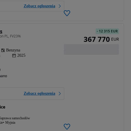
Zobacz ogłoszenia
s
-
12 315 EUR
on PL, FV23%
367 770
EUR
Benzyna
a
2025
)
wano
Zobacz ogłoszenia
ice
aprawa samochodów
ie
Myjnia