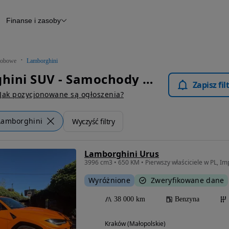
Finanse i zasoby
chody
Finansowanie
Leasing
dy
Narzędzie do wyceny samochodu
tryczne
Raport z inspekcji
obowe
Lamborghini
m
Raport historii pojazdu
Lamborghini SUV - Samochody Osobowe
Otomoto News
Zapisz fi
wane
Jak pozycjonowane są ogłoszenia?
Lamborghini
Wyczyść filtry
Lamborghini Urus
3996 cm3 • 650 KM • Pierwszy właściciele w PL, Im
Wyróżnione
Zweryfikowane dane
38 000 km
Benzyna
Kraków (Małopolskie)