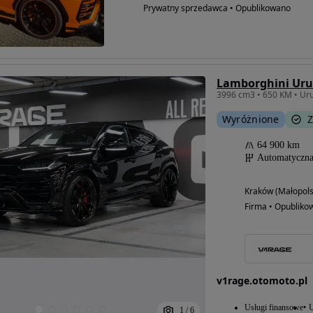
Prywatny sprzedawca • Opublikowano
Lamborghini Uru
Wyróżnione
Z
64 900 km
Automatyczn
Kraków (Małopols
Firma • Opubliko
v1rage.otomoto.pl
Usługi finansowe
U
1
/
6