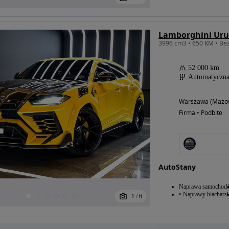
Lamborghini Uru
52 000 km
Automatyczn
Warszawa (Mazow
Firma • Podbite
AutoStany
Naprawa samochod
Naprawy blacharsk
1
/
6