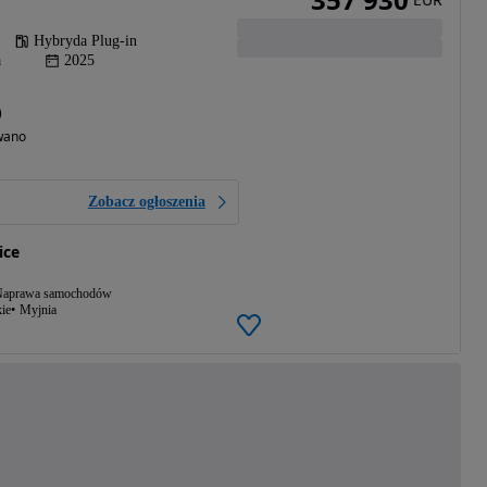
Hybryda Plug-in
a
2025
)
wano
Zobacz ogłoszenia
ice
aprawa samochodów
ie
Myjnia