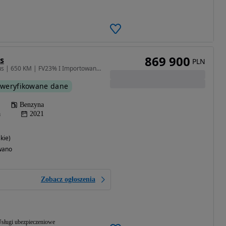
869 900
s
PLN
3996 cm3 • 650 KM • Urus | 650 KM | FV23% I Importowany z USA
weryfikowane dane
Benzyna
a
2021
kie)
wano
Zobacz ogłoszenia
sługi ubezpieczeniowe