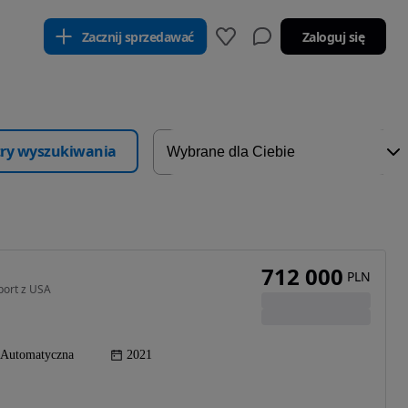
Zacznij sprzedawać
Zaloguj się
ltry wyszukiwania
712 000
PLN
port z USA
Automatyczna
2021