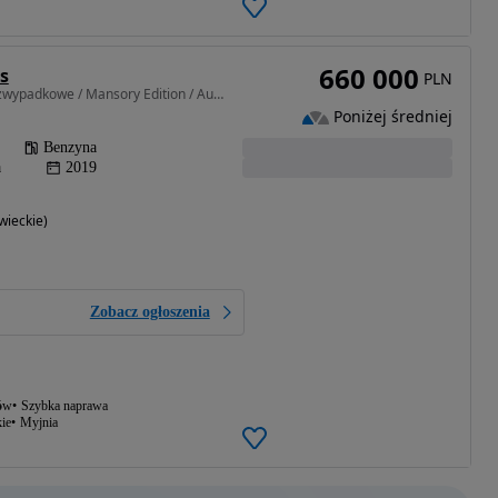
660 000
s
PLN
3996 cm3 • 650 KM • Bezwypadkowe / Mansory Edition / Auto Sprawdzone
Poniżej średniej
Benzyna
a
2019
ieckie)
Zobacz ogłoszenia
ów
Szybka naprawa
ie
Myjnia