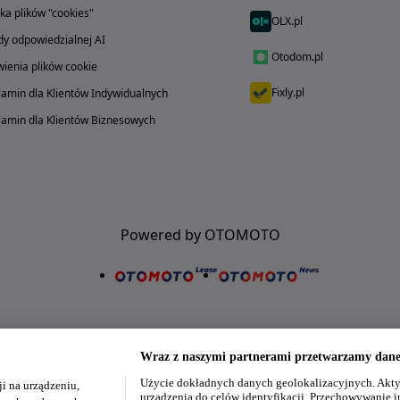
yka plików "cookies"
OLX.pl
y odpowiedzialnej AI
Otodom.pl
ienia plików cookie
Fixly.pl
amin dla Klientów Indywidualnych
amin dla Klientów Biznesowych
Powered by OTOMOTO
Wraz z naszymi partnerami przetwarzamy dane 
Użycie dokładnych danych geolokalizacyjnych. Akty
i na urządzeniu,
Nasze aplikacje w twoim telefonie
urządzenia do celów identyfikacji. Przechowywanie i