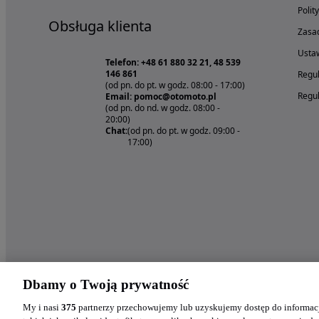
Polit
Obsługa klienta
Zasad
Ustaw
Telefon: +48 61 880 32 21, 48 539
146 861
Regul
(od pn. do pt. w godz. 08:00 - 17:00)
Regul
Email: pomoc@otomoto.pl
(od pn. do nd. w godz. 08:00 -
20:00)
Chat:
(od pn. do pt. w godz. 09:00 -
17:00)
Dbamy o Twoją prywatność
My i nasi
375
partnerzy przechowujemy lub uzyskujemy dostęp do informacj