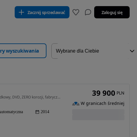
Zacznij sprzedawać
Zaloguj się
ltry wyszukiwania
39 900
PLN
2776 cm3 • 178 KM • Chrysler, stan super, bezwypadkowy, DVD, ZERO korozji, fabryczny lakie
W granicach średniej
Automatyczna
2014