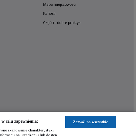
Mapa miejscowości
Kariera
Części - dobre praktyki
w celu zapewnienia:
Zezwól na wszystkie
wne skanowanie charakterystyki
nformacji na urządzeniu lub dostęp