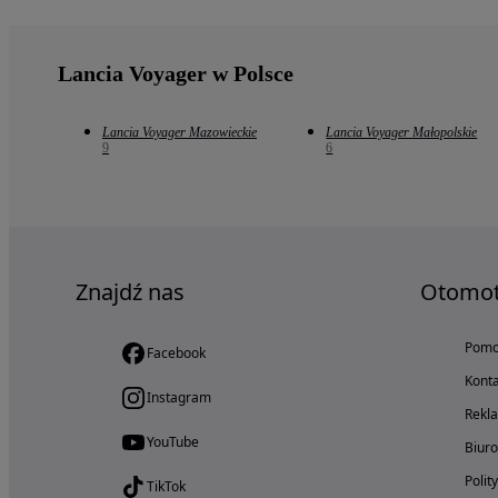
Lancia Voyager w Polsce
Lancia Voyager Mazowieckie
Lancia Voyager Małopolskie
9
6
Znajdź nas
Otomo
Pom
Facebook
Konta
Instagram
Rekl
YouTube
Biur
Polit
TikTok