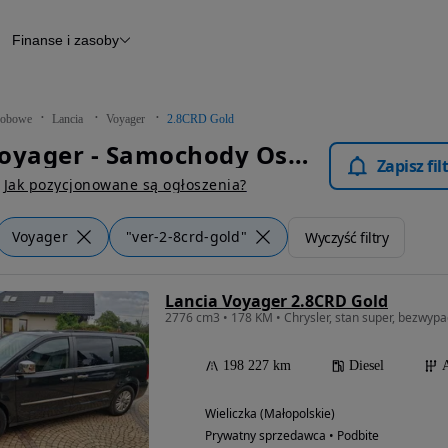
Finanse i zasoby
chody
Finansowanie
Leasing
dy
Narzędzie do wyceny samochodu
tryczne
Raport z inspekcji
obowe
Lancia
Voyager
2.8CRD Gold
m
Raport historii pojazdu
Lancia Voyager - Samochody Osobowe
Otomoto News
Zapisz fi
wane
Jak pozycjonowane są ogłoszenia?
Voyager
"ver-2-8crd-gold"
Wyczyść filtry
Lancia Voyager 2.8CRD Gold
198 227 km
Diesel
Wieliczka (Małopolskie)
Prywatny sprzedawca • Podbite