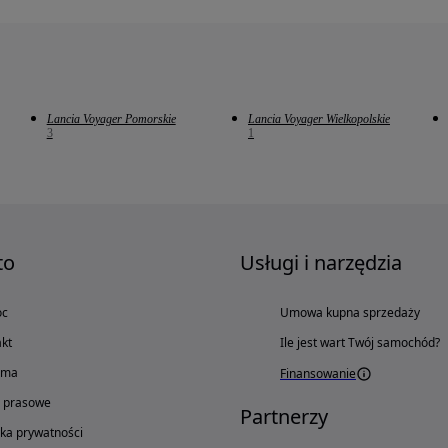
Lancia Voyager Pomorskie
Lancia Voyager Wielkopolskie
3
1
to
Usługi i narzędzia
oc
Umowa kupna sprzedaży
kt
Ile jest wart Twój samochód?
ama
Finansowanie
o prasowe
Partnerzy
yka prywatności