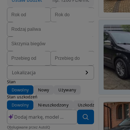
Ustaw budżet
np. 1200 PLN/mc
Lokalizacja
Stan
Dowolny
Nowy
Używany
Stan uszkodzeń
Dowolny
Nieuszkodzony
Uszkodzony
Obsługiwane przez AutoIQ