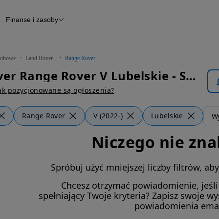
Finanse i zasoby
chody
Finansowanie
Leasing
dy
Narzędzie do wyceny samochodu
tryczne
Raport z inspekcji
obowe
Land Rover
Range Rover
m
Raport historii pojazdu
Land Rover Range Rover V Lubelskie - Samochody Osobowe
Otomoto News
wane
ak pozycjonowane są ogłoszenia?
Range Rover
V (2022-)
Lubelskie
Wy
Niczego nie zna
Spróbuj użyć mniejszej liczby filtrów, a
Chcesz otrzymać powiadomienie, jeśl
spełniający Twoje kryteria? Zapisz swoje w
powiadomienia ema