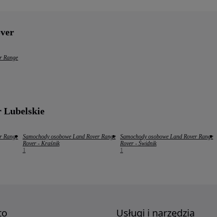
over
r Range
 Lubelskie
r Range
Samochody osobowe Land Rover Range
Samochody osobowe Land Rover Range
Rover - Kraśnik
Rover - Świdnik
1
1
to
Usługi i narzędzia