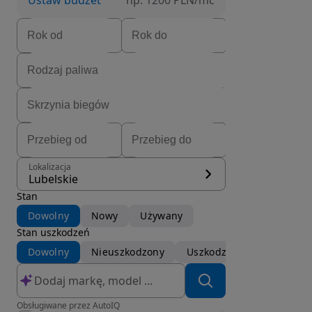
Ustaw budżet
np. 1200 PLN/mc
Lokalizacja
Lubelskie
Stan
Dowolny
Nowy
Używany
Stan uszkodzeń
Dowolny
Nieuszkodzony
Uszkodzony
Obsługiwane przez AutoIQ