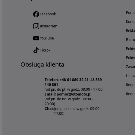
Pom
Facebook
Konta
Instagram
Rekl
YouTube
Biur
Polit
TikTok
Polit
Obsługa klienta
Zasad
Ustaw
Telefon: +48 61 880 32 21, 48 539
146 861
Regul
(od pn. do pt. w godz. 08:00 - 17:00)
Regul
Email: pomoc@otomoto.pl
(od pn. do nd. w godz. 08:00 -
20:00)
Chat:
(od pn. do pt. w godz. 09:00 -
17:00)