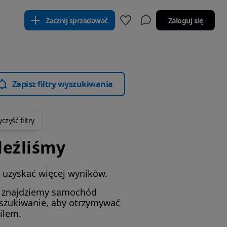
Zacznij sprzedawać
Zaloguj się
Zapisz filtry wyszukiwania
czyść filtry
leźliśmy
by uzyskać więcej wyników.
i znajdziemy samochód
yszukiwanie, aby otrzymywać
ilem.