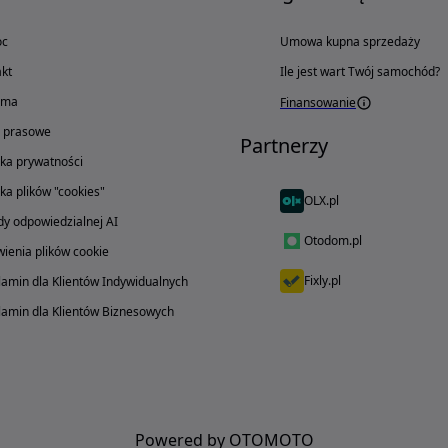
oc
Umowa kupna sprzedaży
kt
Ile jest wart Twój samochód?
ama
Finansowanie
o prasowe
Partnerzy
yka prywatności
yka plików "cookies"
OLX.pl
y odpowiedzialnej AI
Otodom.pl
ienia plików cookie
Fixly.pl
amin dla Klientów Indywidualnych
amin dla Klientów Biznesowych
Powered by OTOMOTO