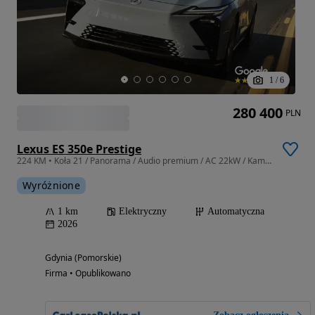
1
/
6
280 400
PLN
Lexus ES 350e Prestige
224 KM • Koła 21 / Panorama / Audio premium / AC 22kW / Kamera cofania / ACC
Wyróżnione
1 km
Elektryczny
Automatyczna
2026
Gdynia (Pomorskie)
Firma • Opublikowano