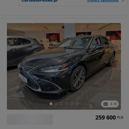
Zobacz ogłoszenia
1
/
6
259 600
PLN