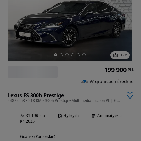
1
/
6
199 900
PLN
W granicach średniej
Lexus ES 300h Prestige
2487 cm3 • 218 KM • 300h Prestige+Multimedia | salon PL | Gwarancja | FV 23% |
31 196 km
Hybryda
Automatyczna
2023
Gdańsk (Pomorskie)