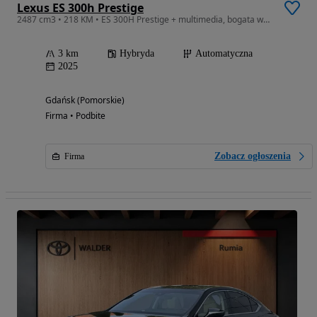
Lexus ES 300h Prestige
2487 cm3 • 218 KM • ES 300H Prestige + multimedia, bogata wersja ! dostępny od ręki !
3 km
Hybryda
Automatyczna
2025
Gdańsk (Pomorskie)
Firma • Podbite
Zobacz ogłoszenia
Firma