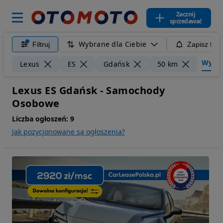
Zacznij
sprzedawać
Wybrane dla Ciebie
Filtruj
Zapisz filt
Wyczyś
Lexus
ES
Gdańsk
50 km
Lexus ES Gdańsk - Samochody
Osobowe
Liczba ogłoszeń:
9
Jak pozycjonowane są ogłoszenia?