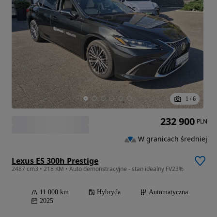
1
/
6
232 900
PLN
W granicach średniej
Lexus ES 300h Prestige
2487 cm3 • 218 KM • Auto demonstracyjne - stan idealny FV23%
11 000 km
Hybryda
Automatyczna
2025