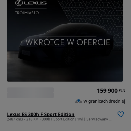
159 900
PLN
W granicach średniej
Lexus ES 300h F Sport Edition
2487 cm3 • 218 KM • 300h F Sport Edition I 1wł | Serwisowany | FV 23% I LIFT