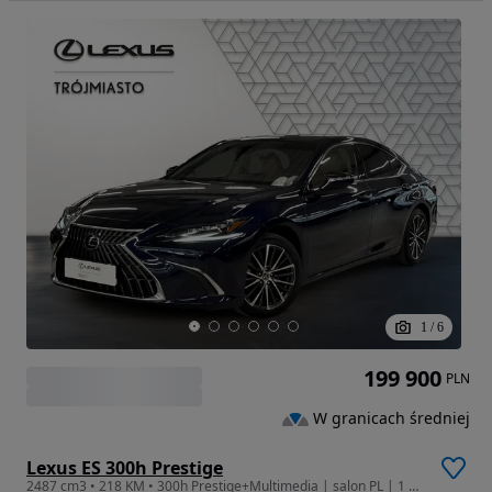
1
/
6
199 900
PLN
W granicach średniej
Lexus ES 300h Prestige
2487 cm3 • 218 KM • 300h Prestige+Multimedia | salon PL | 1 wł | Bezwypadkowy | FV 23% |