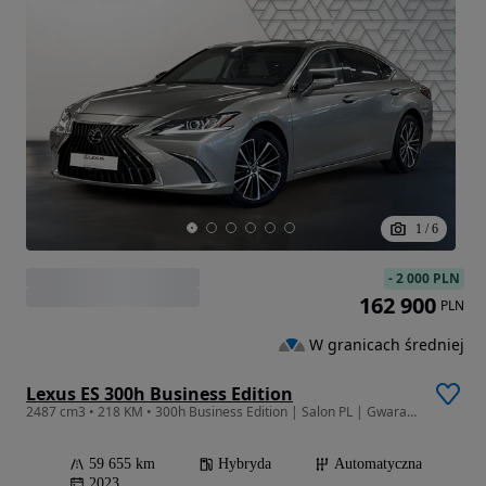
1
/
6
-
2 000 PLN
162 900
PLN
W granicach średniej
Lexus ES 300h Business Edition
2487 cm3 • 218 KM • 300h Business Edition | Salon PL | Gwarancja | FV23%
59 655 km
Hybryda
Automatyczna
2023