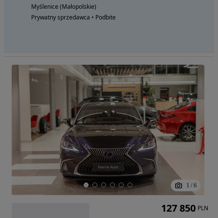
Myślenice (Małopolskie)
Prywatny sprzedawca • Podbite
1
/
6
127 850
PLN