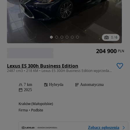
1
/
6
204 900
PLN
Lexus ES 300h Business Edition
2487 cm3 • 218 KM • Lexus ES 300H Business Edition wyprzedaż rocznika 2025!
7 km
Hybryda
Automatyczna
2025
Kraków (Małopolskie)
Firma • Podbite
Zobacz ogłoszenia