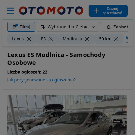
Zacznij
sprzedawać
Wybrane dla Ciebie
Filtruj
Zapisz filt
Wycz
Lexus
ES
Modlnica
50 km
Lexus ES Modlnica - Samochody
Osobowe
Liczba ogłoszeń:
22
Jak pozycjonowane są ogłoszenia?