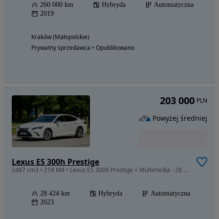
260 000 km
Hybryda
Automatyczna
2019
Kraków (Małopolskie)
Prywatny sprzedawca • Opublikowano
203 000
PLN
Powyżej średniej
Lexus ES 300h Prestige
2487 cm3 • 218 KM • Lexus ES 300h Prestige + Multimedia - 28 424 km - GWARANCJA!
28 424 km
Hybryda
Automatyczna
2023