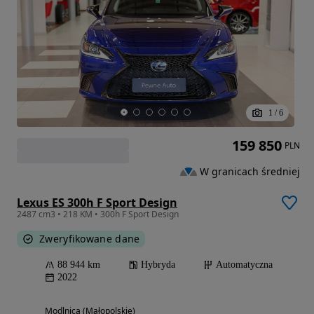
1
/
6
159 850
PLN
W granicach średniej
Lexus ES 300h F Sport Design
2487 cm3 • 218 KM • 300h F Sport Design
Zweryfikowane dane
88 944 km
Hybryda
Automatyczna
2022
Modlnica (Małopolskie)