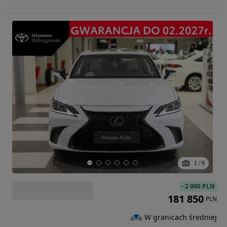
1
/
6
-
2 000 PLN
181 850
PLN
W granicach średniej