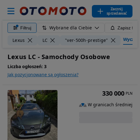
Zacznij
sprzedawać
Wybrane dla Ciebie
Filtruj
Zapisz filt
Wyczyść 
Lexus
LC
"ver-500h-prestige"
Lexus LC - Samochody Osobowe
Liczba ogłoszeń:
3
Jak pozycjonowane są ogłoszenia?
330 000
PLN
W granicach średniej