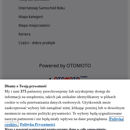
Internetowy Samochód Roku
Mapa kategorii
Mapa miejscowości
Kariera
Części - dobre praktyki
Powered by OTOMOTO
Dbamy o Twoją prywatność
My i nasi
375
partnerzy przechowujemy lub uzyskujemy dostęp do
informacji na urządzeniu, takich jak unikalne identyfikatory w plikach
cookie w celu przetwarzania danych osobowych. Użytkownik może
zaakceptować wybory lub zarządzać nimi, klikając poniżej lub w dowolnym
momencie na stronie polityki prywatności. Te wybory będą sygnalizowane
naszym partnerom i nie będą miały wpływu na dane przeglądania.
Polityka
Nasze aplikacje w twoim telefonie
cookies,
Polityka Prywatności
Wraz z naszymi partnerami przetwarzamy dane w celu zapewnienia: