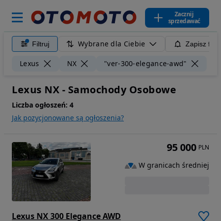
Zacznij
sprzedawać
Wybrane dla Ciebie
Filtruj
Zapisz filt
Wyc
Lexus
NX
"ver-300-elegance-awd"
Lexus NX - Samochody Osobowe
Liczba ogłoszeń:
4
Jak pozycjonowane są ogłoszenia?
95 000
PLN
W granicach średniej
Lexus NX 300 Elegance AWD