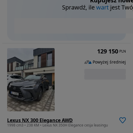
Kupujesz nowe
Sprawdź, ile
wart
jest Twó
129 150
PLN
Powyżej średniej
Lexus NX 300 Elegance AWD
1998 cm3 • 238 KM • Lexus NX 350H Elegance cesja leasingu