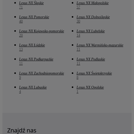
Lexus NX Śląskie
Lexus NX Małopolskie
71
57
Lexus NX Pomorskie
Lexus NX Dolnośląskie
40
30
Lexus NX Kujawsko-pomorskie
Lexus NX Lubelskie
20
14
Lexus NX Łódzkie
Lexus NX Warmińsko-mazurskie
13
11
Lexus NX Podkarpackie
Lexus NX Podlaskie
11
11
Lexus NX Zachodniopomorskie
Lexus NX Świętokrzyskie
9
8
Lexus NX Lubuskie
Lexus NX Opolskie
4
1
Znajdź nas