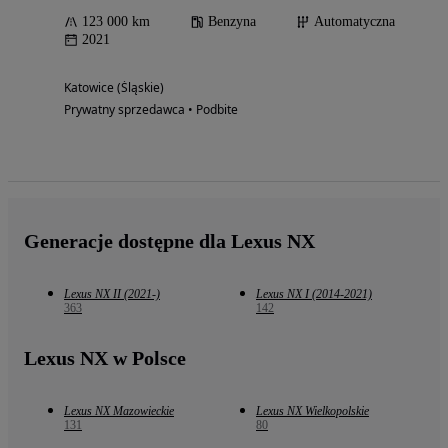
123 000 km
Benzyna
Automatyczna
2021
Katowice (Śląskie)
Prywatny sprzedawca • Podbite
Generacje dostępne dla Lexus NX
Lexus NX II (2021-)
Lexus NX I (2014-2021)
363
142
Lexus NX w Polsce
Lexus NX Mazowieckie
Lexus NX Wielkopolskie
131
80