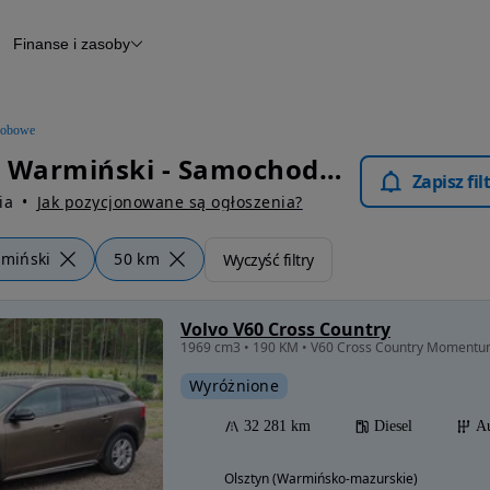
Finanse i zasoby
chody
Finansowanie
Leasing
dy
Narzędzie do wyceny samochodu
tryczne
Raport z inspekcji
obowe
m
Raport historii pojazdu
Lidzbark Warmiński - Samochody Osobowe
Otomoto News
Zapisz fi
wane
ia
Jak pozycjonowane są ogłoszenia?
rmiński
50 km
Wyczyść filtry
Volvo V60 Cross Country
1969 cm3 • 190 KM • V60 Cross Country Momentum
Wyróżnione
32 281 km
Diesel
A
Olsztyn (Warmińsko-mazurskie)