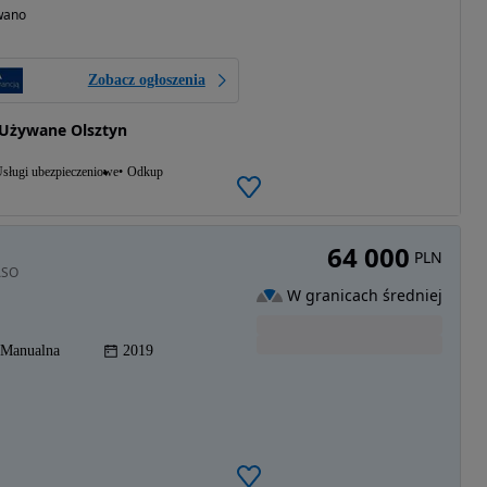
wano
Zobacz ogłoszenia
 Używane Olsztyn
sługi ubezpieczeniowe
Odkup
64 000
PLN
ASO
W granicach średniej
Manualna
2019