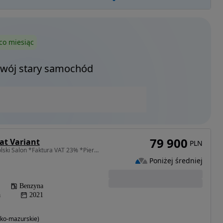
co miesiąc
Twój stary samochód
79 900
at Variant
PLN
1984 cm3 • 190 KM • *Polski Salon *Faktura VAT 23% *Pierwszy właściciel
Poniżej średniej
Benzyna
a
2021
ko-mazurskie)