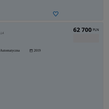
62 700
PLN
LL4
Automatyczna
2019