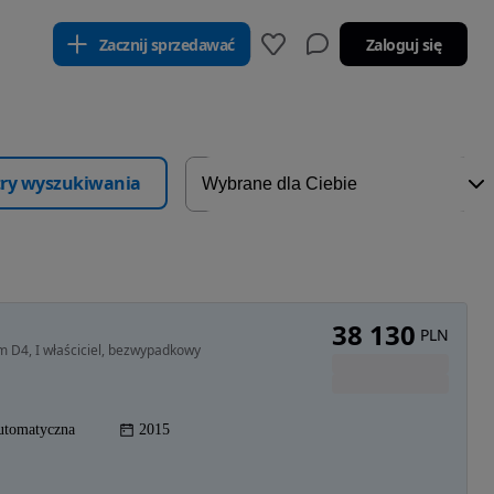
Zacznij sprzedawać
Zaloguj się
ltry wyszukiwania
38 130
PLN
 D4, I właściciel, bezwypadkowy
utomatyczna
2015