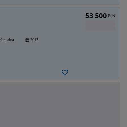
53 500
PLN
Manualna
2017