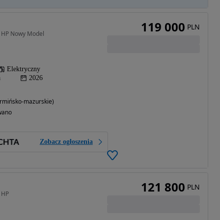
119 000
PLN
+ HP Nowy Model
Elektryczny
a
2026
mińsko-mazurskie)
wano
Zobacz ogłoszenia
121 800
PLN
+ HP