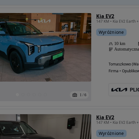
Kia EV2
147 KM • Kia EV2 Earth 
Wyróżnione
10 km
Automatyczn
Tomaszkowo (War
Firma • Opubliko
1
/
6
Kia EV2
147 KM • Kia EV2 Earth 
Wyróżnione