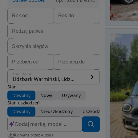
Ustaw budżet
np. 1200 PLN/mc
Lokalizacja
Lidzbark Warmiński, Lidzbark Warmiński
Stan
Dowolny
Nowy
Używany
Stan uszkodzeń
Dowolny
Nieuszkodzony
Uszkodzony
Obsługiwane przez AutoIQ