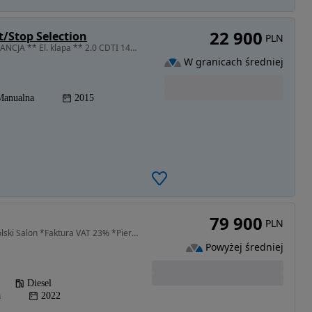
22 900
t/Stop Selection
PLN
1956 cm3 • 140 KM • ** Insignia ** 2015 ** GWARANCJA ** El. klapa ** 2.0 CDTI 140 KM **
W granicach średniej
Manualna
2015
79 900
PLN
1490 cm3 • 174 KM • *Polski Salon *Faktura VAT 23% *Pierwszy Właściciel
Powyżej średniej
Diesel
a
2022