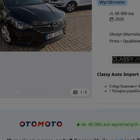
Wyróżnione
68 000 km
2020
Olsztyn (Warmińs
Firma • Opubliko
Classy Auto Import 
Usługi finansowe
M
Wynajem pojazdó
1
/
6
ok. 40 000 aut wycenianych 