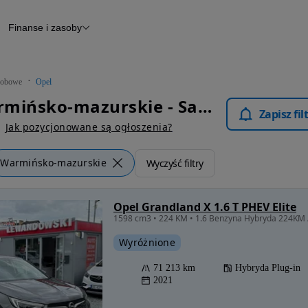
Finanse i zasoby
chody
Finansowanie
Leasing
dy
Narzędzie do wyceny samochodu
tryczne
Raport z inspekcji
obowe
Opel
m
Raport historii pojazdu
Opel Warmińsko-mazurskie - Samochody Osobowe
Otomoto News
Zapisz fi
wane
Jak pozycjonowane są ogłoszenia?
Warmińsko-mazurskie
Wyczyść filtry
Opel Grandland X 1.6 T PHEV Elite
1598 cm3 • 224 KM • 1.6 Benzyna Hybryda 224KM 
Wyróżnione
71 213 km
Hybryda Plug-in
2021