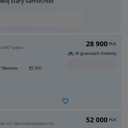
Twój stary samochód
28 900
PLN
RECARO* piękna
W granicach średniej
Manualna
2011
52 000
PLN
1598 cm3 • 200 KM • Insignia B 1.6T kamery360 Radar ACC Navi Android piękna z Niemiec