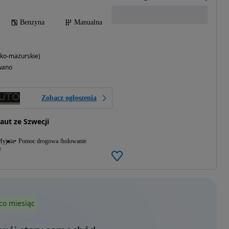
Benzyna
Manualna
ko-mazurskie)
wano
Zobacz ogłoszenia
aut ze Szwecji
yjnia
Pomoc drogowa /holowanie
w
co miesiąc