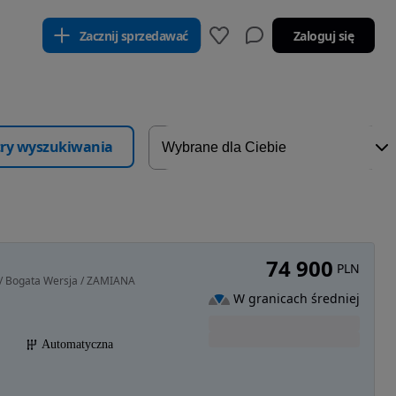
Zacznij sprzedawać
Zaloguj się
ltry wyszukiwania
74 900
PLN
/ Bogata Wersja / ZAMIANA
W granicach średniej
Automatyczna