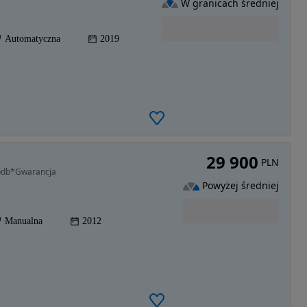
W granicach średniej
Automatyczna
2019
29 900
PLN
 bdb*Gwarancja
Powyżej średniej
Manualna
2012