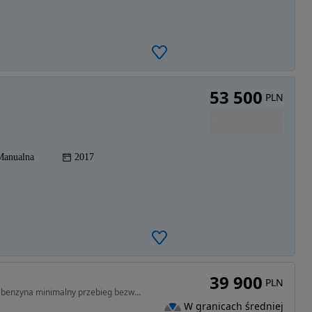
53 500
PLN
Manualna
2017
39 900
PLN
1199 cm3 • 110 KM • 1.2 benzyna minimalny przebieg bezwypadkowa Full LED Apple Carplay
W granicach średniej