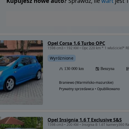
Kupujesz nowe auto?
Sprawdź, ile
wart
jest 
Opel Corsa 1.6 Turbo OPC
1598 cm3 • 192 KM • Opc 220 km * 1 właściciel* 
Wyróżnione
130 000 km
Benzyna
Braniewo (Warmińsko-mazurskie)
Prywatny sprzedawca • Opublikowano
Opel Insignia 1.6 T Exclusive S&S