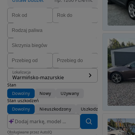
Ustaw budżet
np. 1200 PLN/mc
Lokalizacja
Warmińsko-mazurskie
Stan
Dowolny
Nowy
Używany
Stan uszkodzeń
Dowolny
Nieuszkodzony
Uszkodzony
Obsługiwane przez AutoIQ