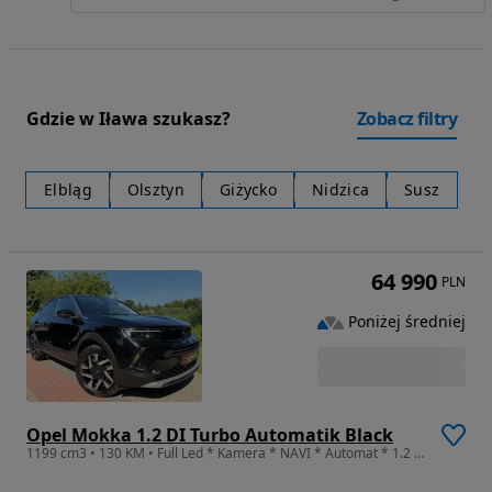
Gdzie w Iława szukasz?
Zobacz filtry
Elbląg
Olsztyn
Giżycko
Nidzica
Susz
64 990
PLN
Poniżej średniej
Opel Mokka 1.2 DI Turbo Automatik Black
1199 cm3 • 130 KM • Full Led * Kamera * NAVI * Automat * 1.2 131Ps