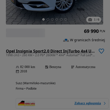
1
/
6
69 990
PLN
W granicach średniej
Opel Insignia Sport2.0 Direct InjTurbo 4x4 Ultimate Exclusive
1998 cm3 • 260 KM • 2.0 Pb* 260KM * 4X4* Automat* Full Led* Szyberdach* Alu * Kamera 360 *
82 000 km
Benzyna
Automatyczna
2018
Susz (Warmińsko-mazurskie)
Firma • Podbite
Zobacz ogłoszenia