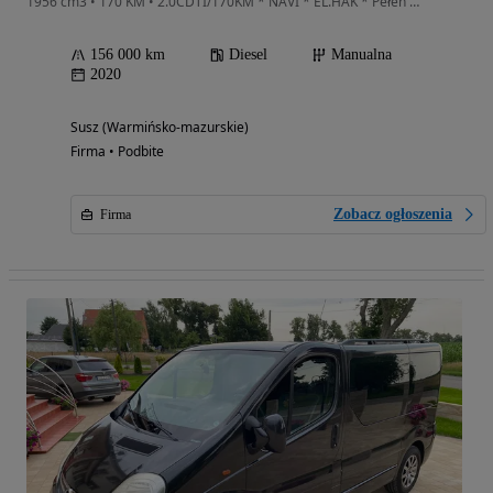
1956 cm3 • 170 KM • 2.0CDTI/170KM * NAVI * EL.HAK * Pełen Serwis *
156 000 km
Diesel
Manualna
2020
Susz (Warmińsko-mazurskie)
Firma • Podbite
Zobacz ogłoszenia
Firma