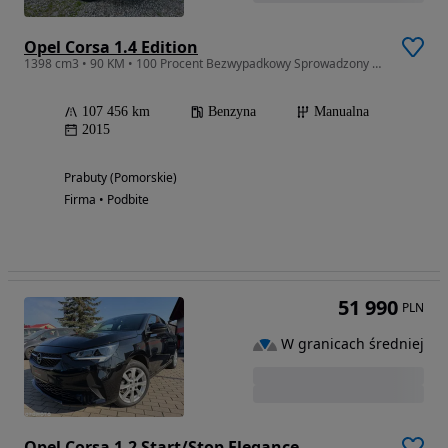
Opel Corsa 1.4 Edition
1398 cm3 • 90 KM • 100 Procent Bezwypadkowy Sprowadzony Serwisowany
107 456 km
Benzyna
Manualna
2015
Prabuty (Pomorskie)
Firma • Podbite
51 990
PLN
W granicach średniej
Opel Corsa 1.2 Start/Stop Elegance