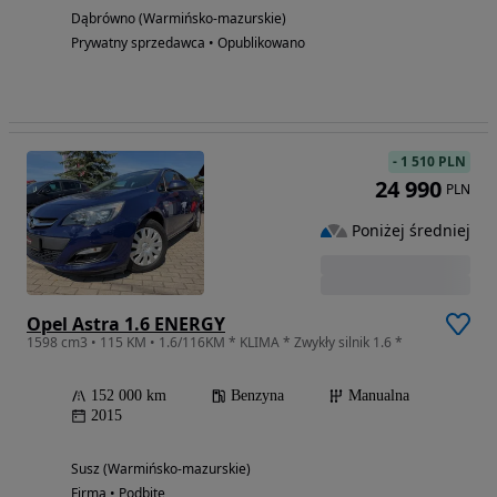
Dąbrówno (Warmińsko-mazurskie)
Prywatny sprzedawca • Opublikowano
-
1 510 PLN
24 990
PLN
Poniżej średniej
Opel Astra 1.6 ENERGY
1598 cm3 • 115 KM • 1.6/116KM * KLIMA * Zwykły silnik 1.6 *
152 000 km
Benzyna
Manualna
2015
Susz (Warmińsko-mazurskie)
Firma • Podbite