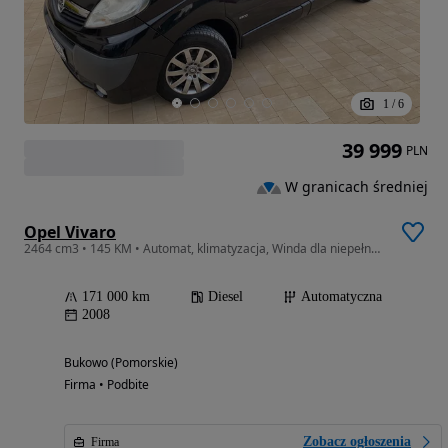
1
/
6
39 999
PLN
W granicach średniej
Opel Vivaro
2464 cm3 • 145 KM • Automat, klimatyzacja, Winda dla niepełnosprawnych
171 000 km
Diesel
Automatyczna
2008
Bukowo (Pomorskie)
Firma • Podbite
Zobacz ogłoszenia
Firma