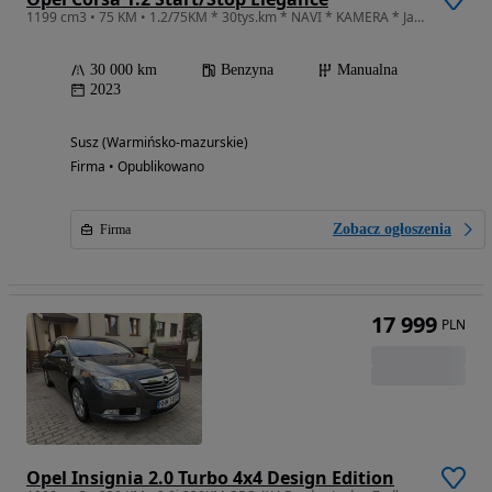
1199 cm3 • 75 KM • 1.2/75KM * 30tys.km * NAVI * KAMERA * Jak Nowa *
30 000 km
Benzyna
Manualna
2023
Susz (Warmińsko-mazurskie)
Firma • Opublikowano
Zobacz ogłoszenia
Firma
17 999
PLN
Opel Insignia 2.0 Turbo 4x4 Design Edition