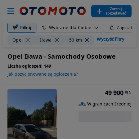
Zacznij
sprzedawać
Wybrane dla Ciebie
Filtruj
Zapisz filt
Wyczyść filtry
Opel
Iława
50 km
Opel Iława - Samochody Osobowe
Liczba ogłoszeń:
149
Jak pozycjonowane są ogłoszenia?
49 900
PLN
W granicach średniej