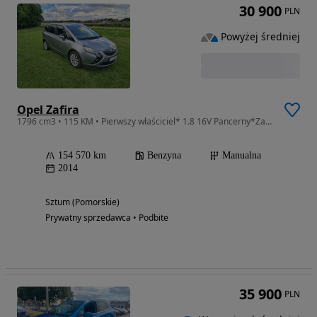
30 900
PLN
Powyżej średniej
Opel Zafira
1796 cm3 • 115 KM • Pierwszy właściciel* 1.8 16V Pancerny*Zarejestrowany z OC JEDYNY TAKI
154 570 km
Benzyna
Manualna
2014
Sztum (Pomorskie)
Prywatny sprzedawca • Podbite
35 900
PLN