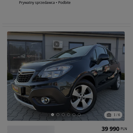
Prywatny sprzedawca • Podbite
1
/
6
39 990
PLN