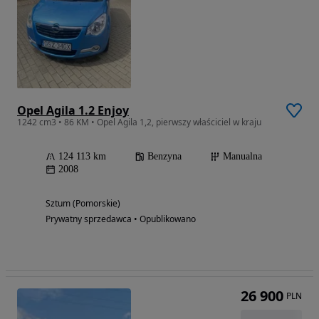
Opel Agila 1.2 Enjoy
1242 cm3 • 86 KM • Opel Agila 1,2, pierwszy właściciel w kraju
124 113 km
Benzyna
Manualna
2008
Sztum (Pomorskie)
Prywatny sprzedawca • Opublikowano
26 900
PLN