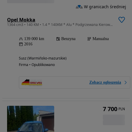
W granicach średniej
Opel Mokka
1364 cm3 • 140 KM • 1.4 * 140KM * Alu * Podgrzewana Kierownica* Klima * Opłacona*
139 000 km
Benzyna
Manualna
2016
Susz (Warmińsko-mazurskie)
Firma • Opublikowano
Zobacz ogłoszenia
7 700
PLN