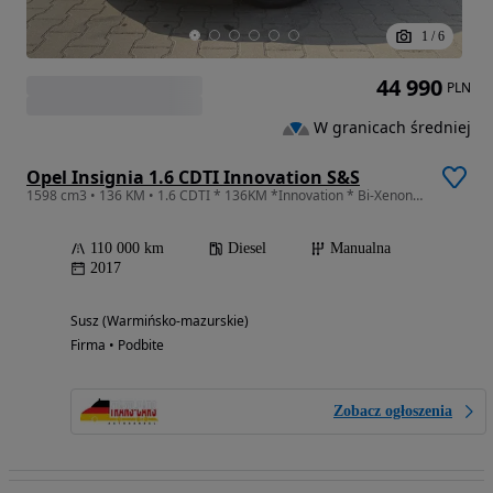
1
/
6
44 990
PLN
W granicach średniej
Opel Insignia 1.6 CDTI Innovation S&S
1598 cm3 • 136 KM • 1.6 CDTI * 136KM *Innovation * Bi-Xenon * Led * Alu * Kamera *
110 000 km
Diesel
Manualna
2017
Susz (Warmińsko-mazurskie)
Firma • Podbite
Zobacz ogłoszenia