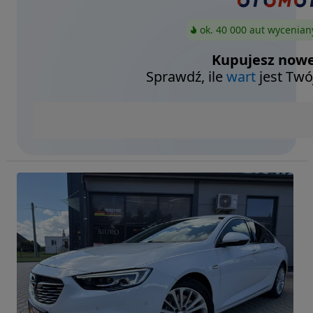
ok. 40 000 aut wycenian
Kupujesz nowe
Sprawdź, ile
wart
jest Twó