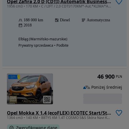
Opel Zafira 2.0 D (CDTI) Automatik Business Edition
1956 cm3 • 170 KM • C / LIFT / 2,0 CDTI/170KM*-Aut.*KLIMA*ALU*NAVI*Oryg.LAKIER*1-wł*EURO-6
188 000 km
Diesel
Automatyczna
2018
Elbląg (Warmińsko-mazurskie)
Prywatny sprzedawca • Podbite
46 900
PLN
Poniżej średniej
Opel Mokka X 1.4 (ecoFLEX) ECOTEC Start/Stop Color Innovation
1364 cm3 • 140 KM • 88TYS KM 1.4T COSMO S&S Skóra Navi Kamera Alu18 Ledy ŚLICZNA ARKOS
Zweryfikowane dane