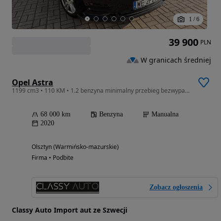
1
/
6
39 900
PLN
W granicach średniej
Opel Astra
1199 cm3 • 110 KM • 1.2 benzyna minimalny przebieg bezwypadkowa Full LED Apple Carplay
68 000 km
Benzyna
Manualna
2020
Olsztyn (Warmińsko-mazurskie)
Firma • Podbite
Zobacz ogłoszenia
Classy Auto Import aut ze Szwecji