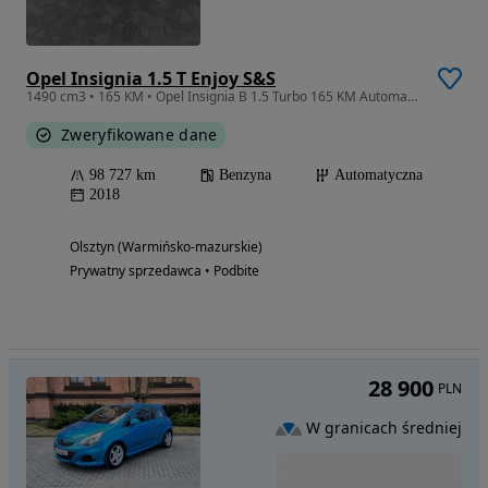
Opel Insignia 1.5 T Enjoy S&S
1490 cm3 • 165 KM • Opel Insignia B 1.5 Turbo 165 KM Automat | Enjoy | 2018 | Salon Polska
Zweryfikowane dane
98 727 km
Benzyna
Automatyczna
2018
Olsztyn (Warmińsko-mazurskie)
Prywatny sprzedawca • Podbite
28 900
PLN
W granicach średniej