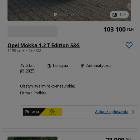
1
/
6
103 100
PLN
Opel Mokka 1.2 T Edition S&S
1199 cm3 • 130 KM
6 km
Benzyna
Automatyczna
2025
Olsztyn (Warmińsko-mazurskie)
Firma • Podbite
Zobacz ogłoszenia
23 900
PLN