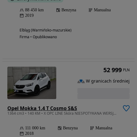
88 450 km
Benzyna
Manualna
2019
Elbląg (Warmińsko-mazurskie)
Firma • Opublikowano
52 999
PLN
W granicach średniej
Opel Mokka 1.4 T Cosmo S&S
1364 cm3 • 140 KM • X OPC LINE Skóra NIESPOTYKANA WERSJA Full LED Szyberdach Bluetooth
111 000 km
Benzyna
Manualna
2018