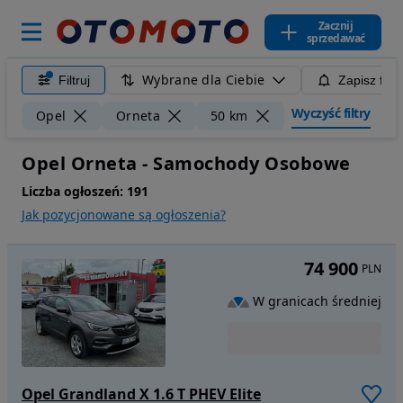
Zacznij
sprzedawać
Wybrane dla Ciebie
Filtruj
Zapisz filt
Wyczyść filtry
Opel
Orneta
50 km
Opel Orneta - Samochody Osobowe
Liczba ogłoszeń:
191
Jak pozycjonowane są ogłoszenia?
74 900
PLN
W granicach średniej
Opel Grandland X 1.6 T PHEV Elite