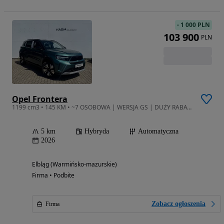
-
1 000 PLN
103 900
PLN
Opel Frontera
1199 cm3 • 145 KM • ~7 OSOBOWA | WERSJA GS | DUŻY RABAT~ Hybrid 1.2 Turbo 145KM eDCT6
5 km
Hybryda
Automatyczna
2026
Elbląg (Warmińsko-mazurskie)
Firma • Podbite
Zobacz ogłoszenia
Firma