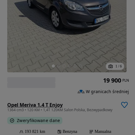
1
/
6
19 900
PLN
W granicach średniej
Opel Meriva 1.4 T Enjoy
1364 cm3 • 120 KM • 1,4T 120KM Salon Polska, Bezwypadkowy
Zweryfikowane dane
193 821 km
Benzyna
Manualna