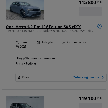
115 800
PLN
Opel Astra 1.2 T mHEV Edition S&S eDTC
1199 cm3 • 145 KM • Hatchback ~WYPRZEDAŻ ROCZNIKA~ Hybrid Edition 1.2 Turbo eDCT6 145KM
3 km
Hybryda
Automatyczna
2025
Elbląg (Warmińsko-mazurskie)
Firma • Podbite
Zobacz ogłoszenia
Firma
119 100
PLN