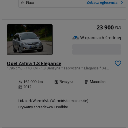
Zobacz ogłoszenia
Firma
23 900
PLN
W granicach średniej
Opel Zafira 1.8 Elegance
1796 cm3 • 140 KM • 1.8 Benzyna * Fabryczna * Elegance * Xenon * Prosto z Niemiec *
162 000 km
Benzyna
Manualna
2012
Lidzbark Warmiński (Warmińsko-mazurskie)
Prywatny sprzedawca • Podbite