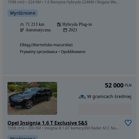
1598 cm3 • 224 KM • 1.6 Benzyna Hybryda 224KM / Bogata Wersja / ZAMIANA
Wyróżnione
71 213 km
Hybryda Plug-in
Automatyczna
2021
Elbląg (Warmińsko-mazurskie)
Prywatny sprzedawca • Opublikowano
52 000
PLN
W granicach średniej
Opel Insignia 1.6 T Exclusive S&S
1598 cm3 • 200 KM • Insignia B 1.6T kamery360 Radar ACC Navi Android piękna z Niemiec
Wyróżnione