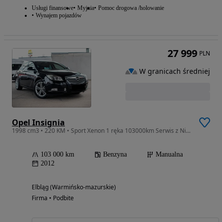
Usługi finansowe
Myjnia
Pomoc drogowa /holowanie
Wynajem pojazdów
27 999
PLN
W granicach średniej
Opel Insignia
1998 cm3 • 220 KM • Sport Xenon 1 ręka 103000km Serwis z Niemiec Zarejestrowany
103 000 km
Benzyna
Manualna
2012
Elbląg (Warmińsko-mazurskie)
Firma • Podbite