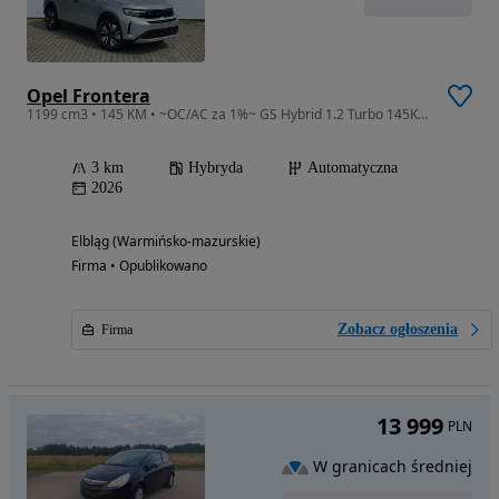
Opel Frontera
1199 cm3 • 145 KM • ~OC/AC za 1%~ GS Hybrid 1.2 Turbo 145KM eDCT6
3 km
Hybryda
Automatyczna
2026
Elbląg (Warmińsko-mazurskie)
Firma • Opublikowano
Zobacz ogłoszenia
Firma
13 999
PLN
W granicach średniej