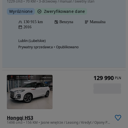
1229 cm3 • 70 KM • 3-drzwiowy / manual / świetny stan
Wyróżnione
Zweryfikowane dane
130 915 km
Benzyna
Manualna
2016
Lublin (Lubelskie)
Prywatny sprzedawca • Opublikowano
129 990
PLN
Hongqi HS3
1498 cm3 • 156 KM • Jasne wnętrze / Leasing / Kredyt / Opony Pirelli