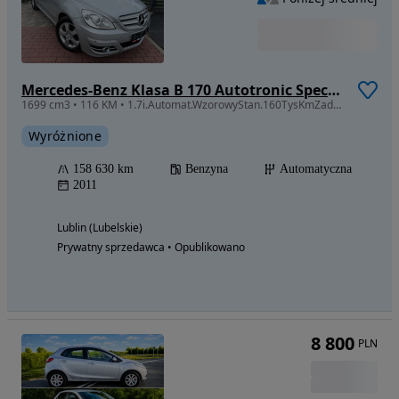
Mercedes-Benz Klasa B 170 Autotronic Special Edition
1699 cm3 • 116 KM • 1.7i.Automat.WzorowyStan.160TysKmZadbany.Oplacony.Szwajcar
Wyróżnione
158 630 km
Benzyna
Automatyczna
2011
Lublin (Lubelskie)
Prywatny sprzedawca • Opublikowano
8 800
PLN