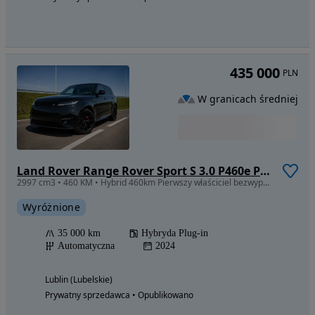
435 000
PLN
W granicach średniej
Land Rover Range Rover Sport S 3.0 P460e PHEV Dynamic HSE
2997 cm3 • 460 KM • Hybrid 460km Pierwszy właściciel bezwypadkowy full opcja fv VAT
Wyróżnione
35 000 km
Hybryda Plug-in
Automatyczna
2024
Lublin (Lubelskie)
Prywatny sprzedawca • Opublikowano