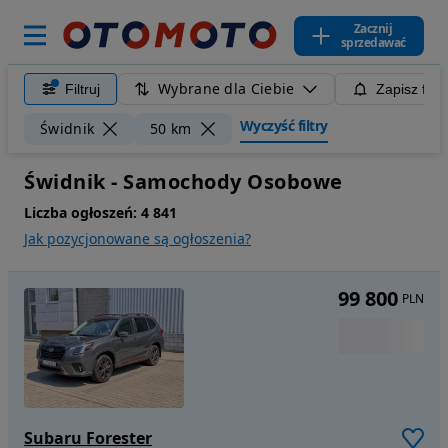
Zacznij
sprzedawać
Wybrane dla Ciebie
Filtruj
Zapisz filt
Wyczyść filtry
Świdnik
50 km
Świdnik - Samochody Osobowe
Liczba ogłoszeń:
4 841
Jak pozycjonowane są ogłoszenia?
99 800
PLN
Subaru Forester