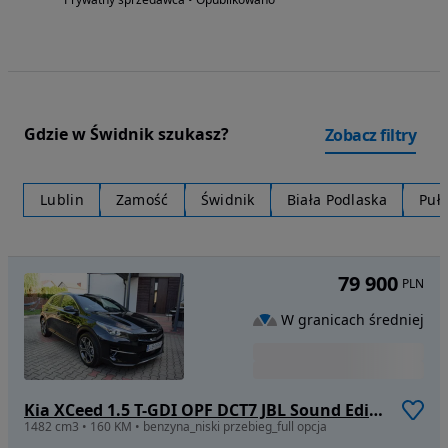
Gdzie w Świdnik szukasz?
Zobacz filtry
Lublin
Zamość
Świdnik
Biała Podlaska
Puł
79 900
PLN
W granicach średniej
Kia XCeed 1.5 T-GDI OPF DCT7 JBL Sound Edition
1482 cm3 • 160 KM • benzyna_niski przebieg_full opcja