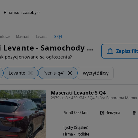
Finanse i zasoby
chody
Finansowanie
Leasing
dy
Narzędzie do wyceny samochodu
tryczne
Raport z inspekcji
obowe
Maserati
Levante
S Q4
m
Raport historii pojazdu
Maserati Levante - Samochody Osobowe
Otomoto News
Zapisz fi
wane
ak pozycjonowane są ogłoszenia?
Levante
"ver-s-q4"
Wyczyść filtry
Maserati Levante S Q4
2979 cm3 • 430 KM • SQ4 Skóra Panorama Memory
50 000 km
Benzyna
Tychy (Śląskie)
Firma • Podbite