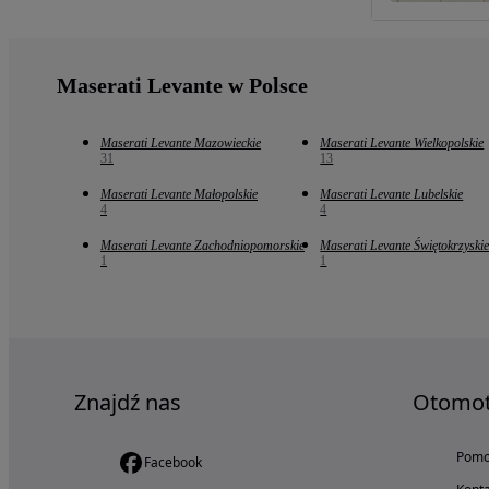
Maserati Levante w Polsce
Maserati Levante Mazowieckie
Maserati Levante Wielkopolskie
31
13
Maserati Levante Małopolskie
Maserati Levante Lubelskie
4
4
Maserati Levante Zachodniopomorskie
Maserati Levante Świętokrzyski
1
1
Znajdź nas
Otomo
Pom
Facebook