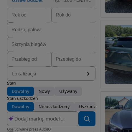
Ustaw budżet
np. 1200 PLN/mc
Lokalizacja
Stan
Dowolny
Nowy
Używany
Stan uszkodzeń
Dowolny
Nieuszkodzony
Uszkodzony
Obsługiwane przez AutoIQ