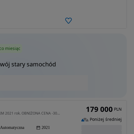
co miesiąc
Twój stary samochód
179 000
PLN
2979 cm3 • 430 KM • Maserati Levante S Q4 - 430 KM 2021 rok. OBNIŻONA CENA -30000 !!!
Poniżej średniej
Automatyczna
2021