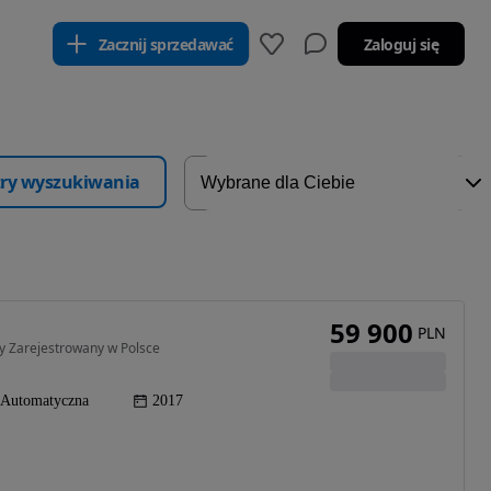
Zacznij sprzedawać
Zaloguj się
ltry wyszukiwania
59 900
PLN
 Zarejestrowany w Polsce
Automatyczna
2017