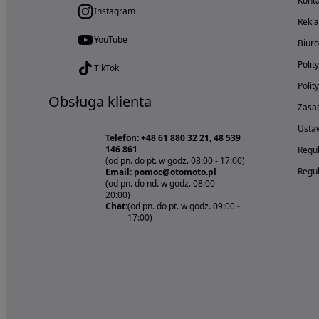
Konta
Instagram
Rekl
YouTube
Biur
Polit
TikTok
Polit
Obsługa klienta
Zasad
Ustaw
Telefon: +48 61 880 32 21, 48 539
146 861
Regul
(od pn. do pt. w godz. 08:00 - 17:00)
Regul
Email: pomoc@otomoto.pl
(od pn. do nd. w godz. 08:00 -
20:00)
Chat:
(od pn. do pt. w godz. 09:00 -
17:00)