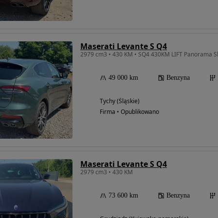
Maserati Levante S Q4
49 000 km
Benzyna
Tychy (Śląskie)
Firma • Opublikowano
Maserati Levante S Q4
2979 cm3 • 430 KM
73 600 km
Benzyna