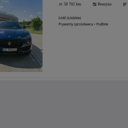
58 702 km
Benzyna
Łódź (Łódzkie)
Prywatny sprzedawca • Podbite