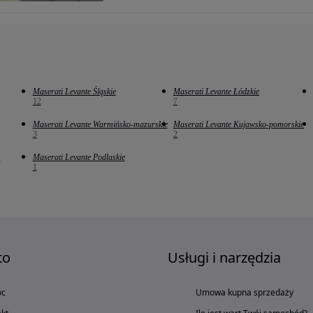
Maserati Levante Śląskie
Maserati Levante Łódzkie
12
7
Maserati Levante Warmińsko-mazurskie
Maserati Levante Kujawsko-pomorskie
3
2
e
Maserati Levante Podlaskie
1
to
Usługi i narzędzia
oc
Umowa kupna sprzedaży