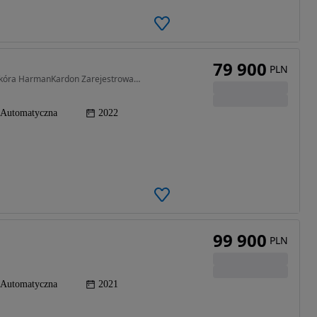
79 900
PLN
2979 cm3 • 430 KM • SQ4 430KM LIFT Panorama Skóra HarmanKardon Zarejestrowany w Polsce
Automatyczna
2022
99 900
PLN
Automatyczna
2021