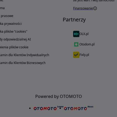
kt
Ile jest wart Twój samochód?
ama
Finansowanie
o prasowe
Partnerzy
yka prywatności
yka plików "cookies"
OLX.pl
y odpowiedzialnej AI
Otodom.pl
ienia plików cookie
Fixly.pl
amin dla Klientów Indywidualnych
amin dla Klientów Biznesowych
Powered by OTOMOTO