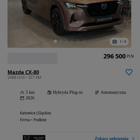
1
/
6
296 500
PLN
Mazda CX-80
2488 cm3 • 327 KM
5 km
Hybryda Plug-in
Automatyczna
2026
Katowice (Śląskie)
Firma • Podbite
Zobacz ogłoszenia