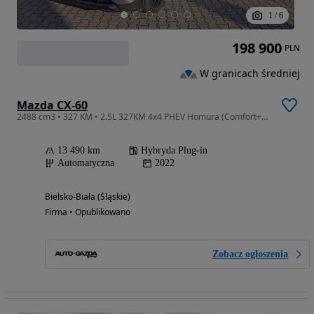
1
/
6
198 900
PLN
W granicach średniej
Mazda CX-60
2488 cm3 • 327 KM • 2.5L 327KM 4x4 PHEV Homura (Comfort+Conv&Sound+Driver+Dach) FV23%
13 490 km
Hybryda Plug-in
Automatyczna
2022
Bielsko-Biała (Śląskie)
Firma • Opublikowano
Zobacz ogłoszenia