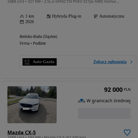
2488 cm3 • 327 KM • 2.5L e-SKYACTIV PHEV 327ps AWD Homura Plus 8AT
1 km
Hybryda Plug-in
Automatyczna
2026
Bielsko-Biała (Śląskie)
Firma • Podbite
Zobacz ogłoszenia
92 000
PLN
W granicach średniej
Mazda CX-5
2488 cm3 • 194 KM • Mazda CX-5 (67 400 km)