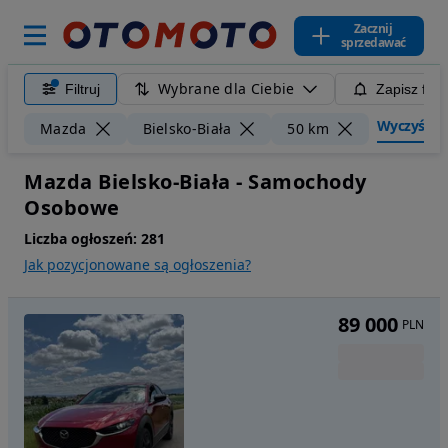
Zacznij
sprzedawać
Wybrane dla Ciebie
Filtruj
Zapisz filt
Wyczyść fil
Mazda
Bielsko-Biała
50 km
Mazda Bielsko-Biała - Samochody
Osobowe
Liczba ogłoszeń:
281
Jak pozycjonowane są ogłoszenia?
89 000
PLN