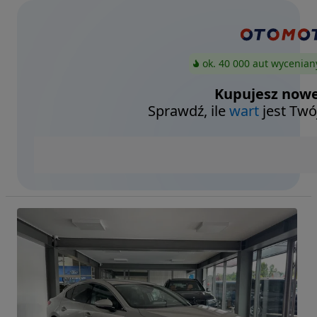
ok. 40 000 aut wycenian
Kupujesz nowe
Sprawdź, ile
wart
jest Twó