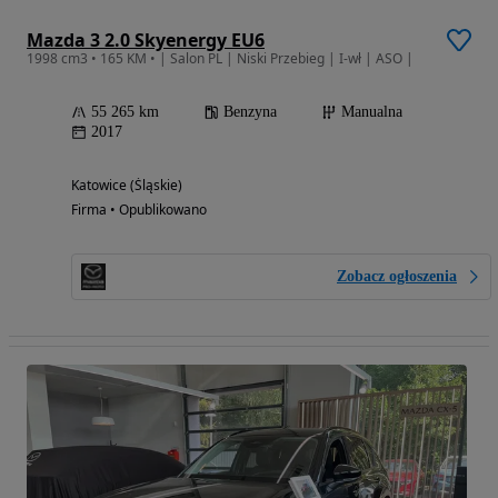
Mazda 3 2.0 Skyenergy EU6
1998 cm3 • 165 KM • | Salon PL | Niski Przebieg | I-wł | ASO |
55 265 km
Benzyna
Manualna
2017
Katowice (Śląskie)
Firma • Opublikowano
Zobacz ogłoszenia