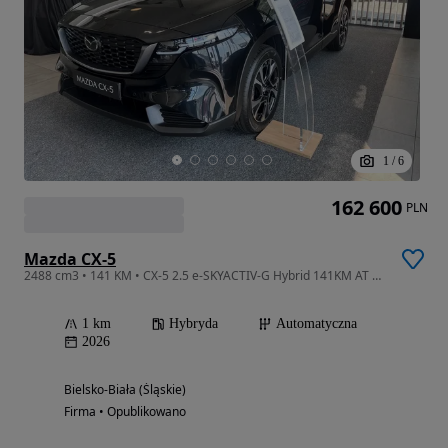
1
/
6
162 600
PLN
Mazda CX-5
2488 cm3 • 141 KM • CX-5 2.5 e-SKYACTIV-G Hybrid 141KM AT FWD Center-line
1 km
Hybryda
Automatyczna
2026
Bielsko-Biała (Śląskie)
Firma • Opublikowano