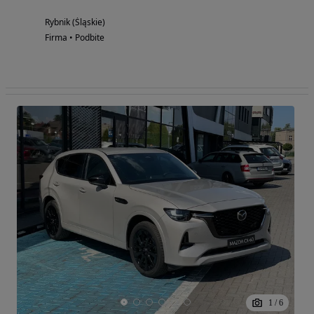
Rybnik (Śląskie)
Firma • Podbite
1
/
6