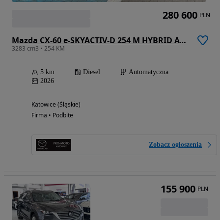
280 600
PLN
Mazda CX-60 e-SKYACTIV-D 254 M HYBRID AWD HOMURA PLUS
3283 cm3 • 254 KM
5 km
Diesel
Automatyczna
2026
Katowice (Śląskie)
Firma • Podbite
Zobacz ogłoszenia
155 900
PLN