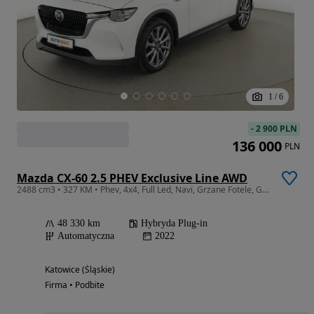
1
/
6
-
2 900 PLN
136 000
PLN
Mazda CX-60 2.5 PHEV Exclusive Line AWD
2488 cm3 • 327 KM • Phev, 4x4, Full Led, Navi, Grzane Fotele, Grzana Kierownica, Automat
48 330 km
Hybryda Plug-in
Automatyczna
2022
Katowice (Śląskie)
Firma • Podbite