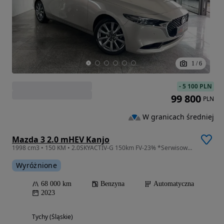
1
/
6
-
5 100 PLN
99 800
PLN
W granicach średniej
Mazda 3 2.0 mHEV Kanjo
1998 cm3 • 150 KM • 2.0SKYACTIV-G 150km FV-23% *Serwisowana*bezwypadkowa*hak*winter*
Wyróżnione
68 000 km
Benzyna
Automatyczna
2023
Tychy (Śląskie)