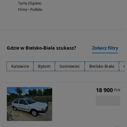
Tychy (Śląskie)
Firma • Podbite
Gdzie w Bielsko-Biała szukasz?
Zobacz filtry
Katowice
Bytom
Sosnowiec
Bielsko-Biała
G
18 900
PLN