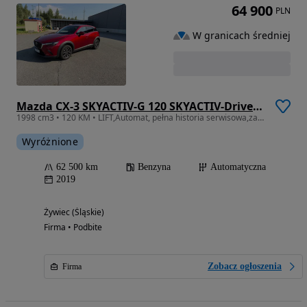
64 900
PLN
W granicach średniej
Mazda CX-3 SKYACTIV-G 120 SKYACTIV-Drive FWD Sports-Line
1998 cm3 • 120 KM • LIFT,Automat, pełna historia serwisowa,zarejestrowany, f-ra vat marża,
Wyróżnione
62 500 km
Benzyna
Automatyczna
2019
Żywiec (Śląskie)
Firma • Podbite
Zobacz ogłoszenia
Firma