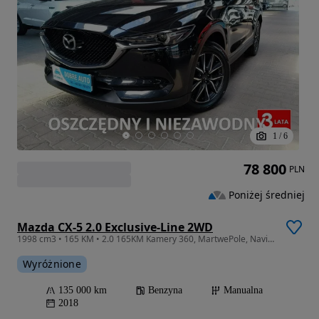
1
/
6
78 800
PLN
Poniżej średniej
Mazda CX-5 2.0 Exclusive-Line 2WD
1998 cm3 • 165 KM • 2.0 165KM Kamery 360, MartwePole, Navi, HeadUp,GrzaneFotele/Kierownica
Wyróżnione
135 000 km
Benzyna
Manualna
2018