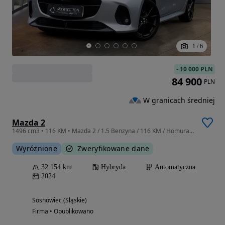
1
/
6
-
10 000 PLN
84 900
PLN
W granicach średniej
Mazda 2
1496 cm3 • 116 KM • Mazda 2 / 1.5 Benzyna / 116 KM / Homura / Automatyczna /
Wyróżnione
Zweryfikowane dane
32 154 km
Hybryda
Automatyczna
2024
Sosnowiec (Śląskie)
Firma • Opublikowano