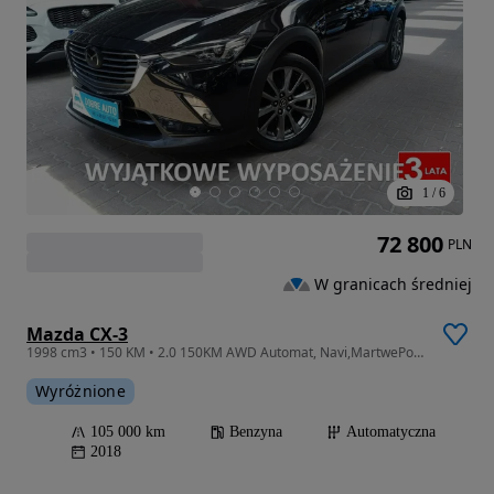
1
/
6
72 800
PLN
W granicach średniej
Mazda CX-3
1998 cm3 • 150 KM • 2.0 150KM AWD Automat, Navi,MartwePole,Kamera,Headup,HandsFree,Bose
Wyróżnione
105 000 km
Benzyna
Automatyczna
2018