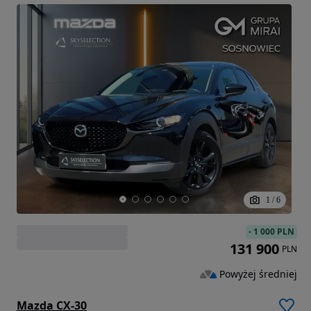
1
/
6
-
1 000 PLN
131 900
PLN
Powyżej średniej
Mazda CX-30