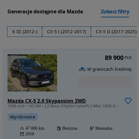
Generacje dostępne dla Mazda
Zobacz filtry
6 III (2012-)
CX-5 I (2012-2017)
CX-5 II (2017-2025)
89 900
PLN
W granicach średniej
Mazda CX-5 2.0 Skypassion 2WD
1998 cm3 • 165 KM • 2,0 Benz 47tyśKm SalonPL I Właś 100% ORYGINAŁ Niski Przebieg JAK NOWY
Wyróżnione
47 000 km
Benzyna
Manualna
2018