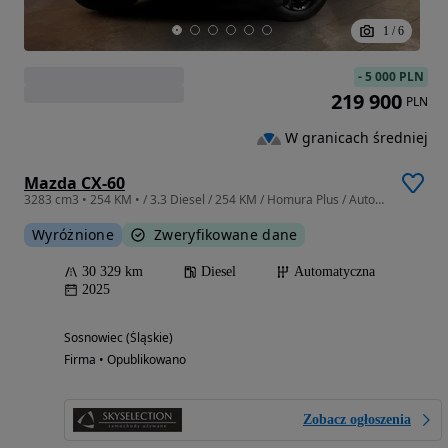
1
/
6
-
5 000 PLN
219 900
PLN
W granicach średniej
Mazda CX-60
3283 cm3 • 254 KM • / 3.3 Diesel / 254 KM / Homura Plus / Automatyczna / Serwisowany
Wyróżnione
Zweryfikowane dane
30 329 km
Diesel
Automatyczna
2025
Sosnowiec (Śląskie)
Firma • Opublikowano
Zobacz ogłoszenia