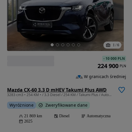
1
/
6
-
10 000 PLN
224 900
PLN
W granicach średniej
Mazda CX-60 3.3 D mHEV Takumi Plus AWD
3283 cm3 • 254 KM • / 3.3 Diesel / 254 KM / Takumi Plus / Automatyczna / Serwisowany
Wyróżnione
Zweryfikowane dane
21 869 km
Diesel
Automatyczna
2025