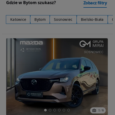
Gdzie w Bytom szukasz?
Zobacz filtry
Katowice
Bytom
Sosnowiec
Bielsko-Biała
G
1
/
6