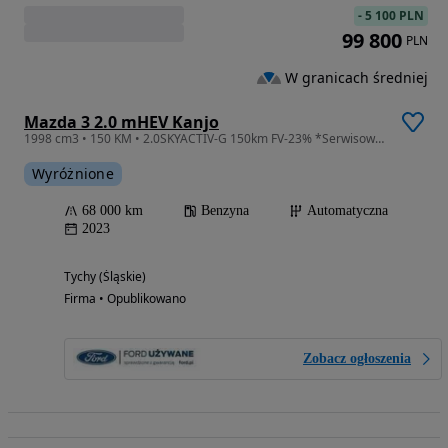
-
5 100 PLN
99 800
PLN
W granicach średniej
Mazda 3 2.0 mHEV Kanjo
1998 cm3 • 150 KM • 2.0SKYACTIV-G 150km FV-23% *Serwisowana*bezwypadkowa*hak*winter*
Wyróżnione
68 000 km
Benzyna
Automatyczna
2023
Tychy (Śląskie)
Firma • Opublikowano
Zobacz ogłoszenia