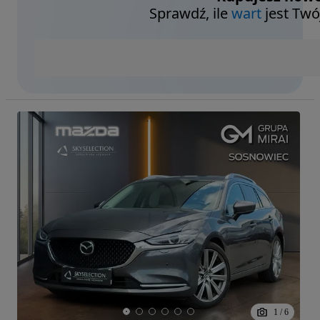
Sprawdź, ile
wart
jest Twó
1
/
6