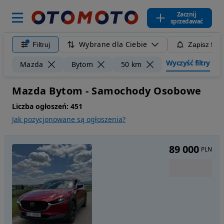
Zacznij
sprzedawać
Wybrane dla Ciebie
Filtruj
Zapisz filt
Wyczyść filtry
Mazda
Bytom
50 km
Mazda Bytom - Samochody Osobowe
Liczba ogłoszeń:
451
Jak pozycjonowane są ogłoszenia?
89 000
PLN