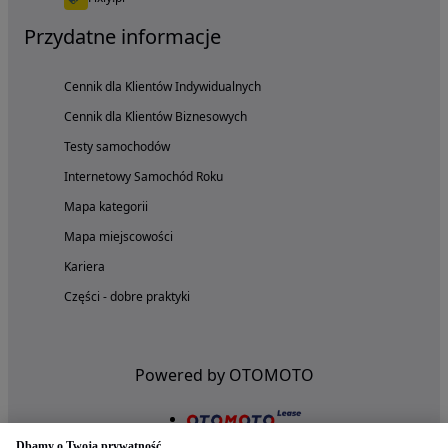
Przydatne informacje
Cennik dla Klientów Indywidualnych
Cennik dla Klientów Biznesowych
Testy samochodów
Internetowy Samochód Roku
Mapa kategorii
Mapa miejscowości
Kariera
Części - dobre praktyki
Powered by OTOMOTO
Dbamy o Twoją prywatność