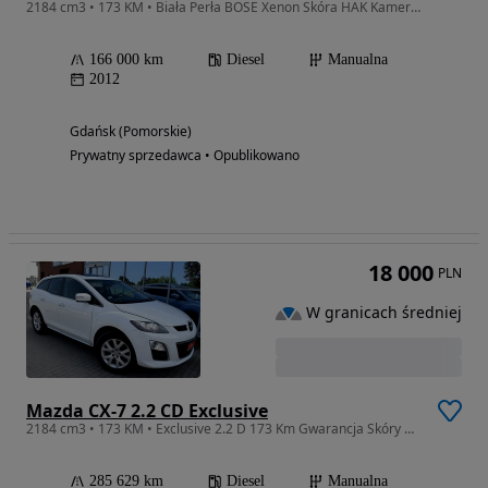
2184 cm3 • 173 KM • Biała Perła BOSE Xenon Skóra HAK Kamera Key-Less go 4X4 NAVI Full!
166 000 km
Diesel
Manualna
2012
Gdańsk (Pomorskie)
Prywatny sprzedawca • Opublikowano
18 000
PLN
W granicach średniej
Mazda CX-7 2.2 CD Exclusive
2184 cm3 • 173 KM • Exclusive 2.2 D 173 Km Gwarancja Skóry Bose Ksenon Navi keyless go 4x4
285 629 km
Diesel
Manualna