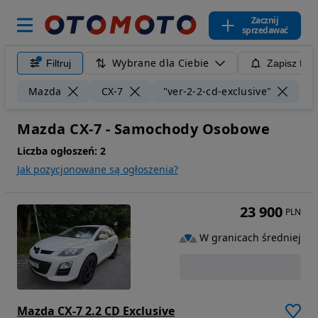
Zacznij
sprzedawać
Wybrane dla Ciebie
Filtruj
Zapisz filt
Wy
Mazda
CX-7
"ver-2-2-cd-exclusive"
Mazda CX-7 - Samochody Osobowe
Liczba ogłoszeń:
2
Jak pozycjonowane są ogłoszenia?
23 900
PLN
W granicach średniej
Mazda CX-7 2.2 CD Exclusive