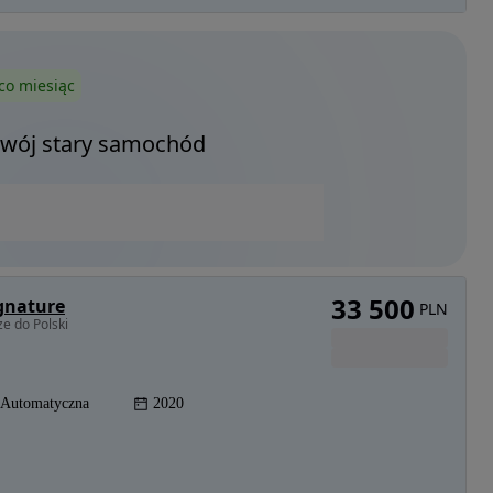
co miesiąc
Twój stary samochód
33 500
gnature
PLN
e do Polski
Automatyczna
2020