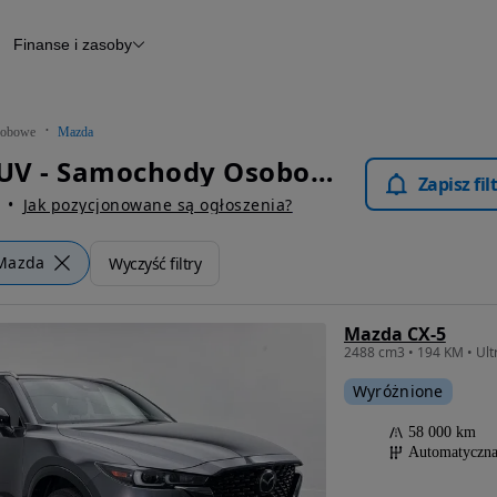
Finanse i zasoby
chody
Finansowanie
Leasing
dy
Narzędzie do wyceny samochodu
tryczne
Raport z inspekcji
obowe
Mazda
m
Raport historii pojazdu
Mazda SUV - Samochody Osobowe
Otomoto News
Zapisz fi
wane
Jak pozycjonowane są ogłoszenia?
Mazda
Wyczyść filtry
Mazda CX-5
Wyróżnione
58 000 km
Automatyczn