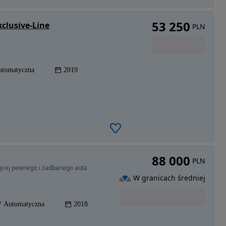
53 250
clusive-Line
PLN
utomatyczna
2019
88 000
PLN
ącej pewnego i zadbanego auta
W granicach średniej
Automatyczna
2018