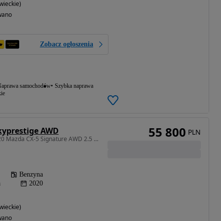
ieckie)
wano
Zobacz ogłoszenia
aprawa samochodów
Szybka naprawa
ie
55 800
kyprestige AWD
PLN
2488 cm3 • 194 KM • 2020 Mazda CX-5 Signature AWD 2.5 Turbo | Najwyższa wersja wyposażenia
Benzyna
a
2020
ieckie)
wano