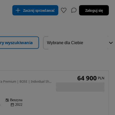
Zacznij sprzedawać
Zaloguj się
ltry wyszukiwania
64 900
PLN
2488 cm3 • 194 KM • Ultra Premium | BOSE | Individual Shadow Grey
Benzyna
a
2022