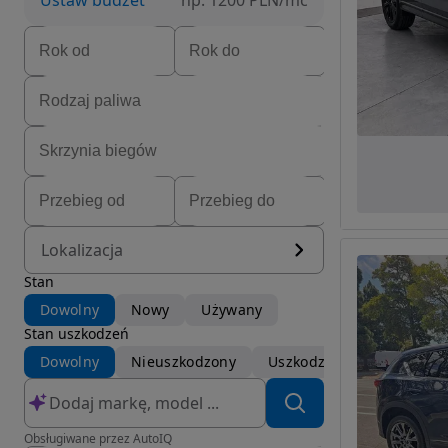
Ustaw budżet
np. 1200 PLN/mc
Lokalizacja
Stan
Dowolny
Nowy
Używany
Stan uszkodzeń
Dowolny
Nieuszkodzony
Uszkodzony
Obsługiwane przez AutoIQ