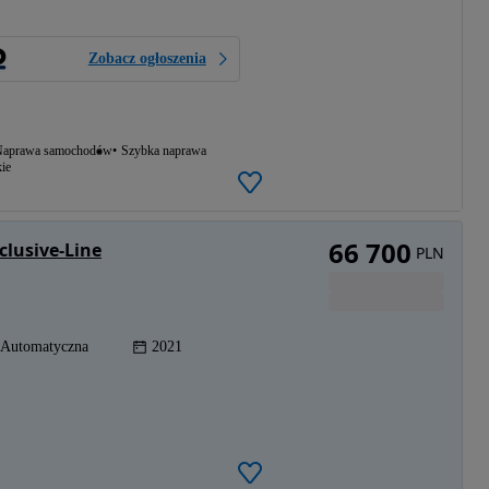
Zobacz ogłoszenia
aprawa samochodów
Szybka naprawa
ie
66 700
lusive-Line
PLN
Automatyczna
2021