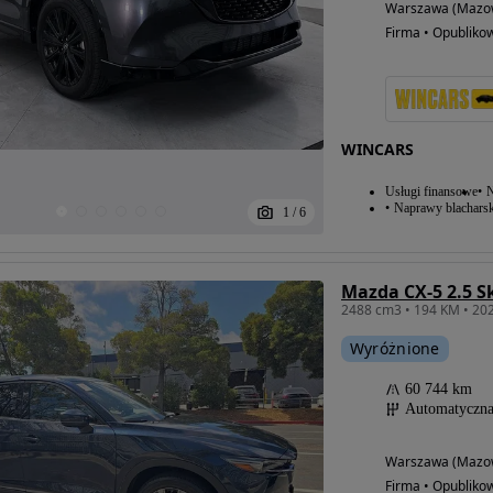
Warszawa (Mazow
Firma • Opubliko
WINCARS
Usługi finansowe
N
Naprawy blacharsk
1
/
6
Mazda CX-5 2.5 S
Wyróżnione
60 744 km
Automatyczn
Warszawa (Mazow
Firma • Opubliko