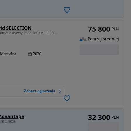
75 800
rid SELECTION
PLN
1998 cm3 • 180 KM • kamera 360, nawigacja, tempomat aktywny, moc 180KM, PERFEKCYJNA
Poniżej średniej
Manualna
2020
Zobacz ogłoszenia
32 300
 Advantage
PLN
ki! Okazja